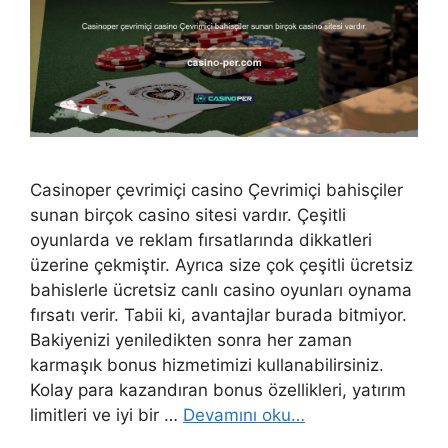
Casinoper çevrimiçi casino Çevrimiçi bahisçiler
sunan birçok casino sitesi vardır. Çeşitli
oyunlarda ve reklam fırsatlarında dikkatleri
üzerine çekmiştir. Ayrıca size çok çeşitli ücretsiz
bahislerle ücretsiz canlı casino oyunları oynama
fırsatı verir. Tabii ki, avantajlar burada bitmiyor.
Bakiyenizi yeniledikten sonra her zaman
karmaşık bonus hizmetimizi kullanabilirsiniz.
Kolay para kazandıran bonus özellikleri, yatırım
limitleri ve iyi bir …
Devamını oku…