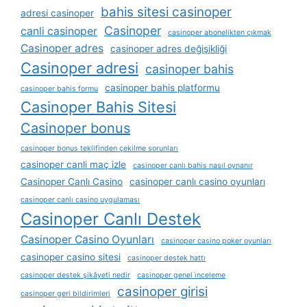
bahis sitesi casinoper
adresi casinoper
Casinoper
canli casinoper
casinoper abonelikten çıkmak
Casinoper adres
casinoper adres değişikliği
Casinoper adresi
casinoper bahis
casinoper bahis platformu
casinoper bahis formu
Casinoper Bahis Sitesi
Casinoper bonus
casinoper bonus teklifinden çekilme sorunları
casinoper canli maç izle
casinoper canlı bahis nasıl oynanır
Casinoper Canlı Casino
casinoper canlı casino oyunları
casinoper canlı casino uygulaması
Casinoper Canlı Destek
Casinoper Casino Oyunları
casinoper casino poker oyunları
casinoper casino sitesi
casinoper destek hattı
casinoper destek şikâyeti nedir
casinoper genel i̇nceleme
casinoper girisi
casinoper geri bildirimleri