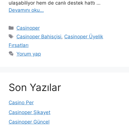
ulaşabiliyor hem de canlı destek hattı …
Devamını oku…
Kategoriler
Casinoper
Etiketler
Casinoper Bahisçisi
,
Casinoper Üyelik
Fırsatları
Yorum yap
Son Yazılar
Casino Per
Casinoper Şikayet
Casinoper Güncel