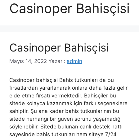
Casinoper Bahisçisi
Casinoper Bahisçisi
Mayıs 14, 2022
Yazarı:
admin
Casinoper bahisçisi Bahis tutkunları da bu
fırsatlardan yararlanarak onlara daha fazla gelir
elde etme fırsatı vermektedir. Bahisçiler bu
sitede kolayca kazanmak için farklı seçeneklere
sahiptir. Şu ana kadar bahis tutkunlarının bu
sitede herhangi bir güven sorunu yaşamadığı
söylenebilir. Sitede bulunan canlı destek hattı
sayesinde bahis tutkunları hem siteye 7/24