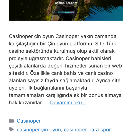
Casinoper çin oyun Casinoper yakın zamanda
karşılaştığım bir Çin oyun platformu. Site Türk
casino sektöründe kurulmuş olup aktif olarak
projeyle uğraşmaktadır. Casinoper bahisleri
çeşitli alanlarda değerli hizmetler sunan bir web
sitesidir. Özellikle canlı bahis ve canlı casino
alanları sayısız fayda sağlamaktadır. Ayrıca site
üyeleri, ilk bağlantılarını başarıyla
tamamlamaları karşılığında ek bir bonus almaya
hak kazanırlar. …
Devamını oku…
Kategoriler
Casinoper
Etiketler
casinoper çin oyun
,
casinoper para spor