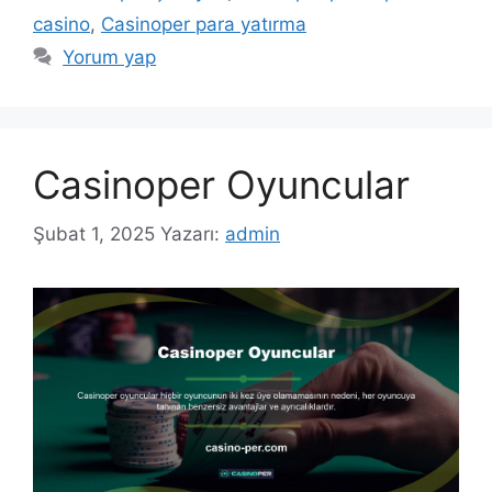
casino
,
Casinoper para yatırma
Yorum yap
Casinoper Oyuncular
Şubat 1, 2025
Yazarı:
admin