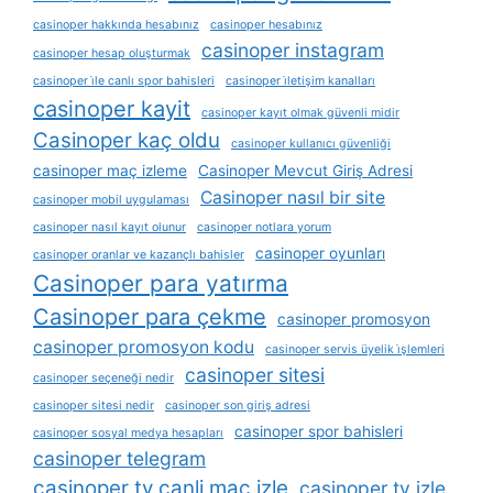
casinoper hakkında hesabınız
casinoper hesabınız
casinoper instagram
casinoper hesap oluşturmak
casinoper i̇le canlı spor bahisleri
casinoper i̇letişim kanalları
casinoper kayit
casinoper kayıt olmak güvenli midir
Casinoper kaç oldu
casinoper kullanıcı güvenliği
casinoper maç izleme
Casinoper Mevcut Giriş Adresi
Casinoper nasıl bir site
casinoper mobil uygulaması
casinoper nasıl kayıt olunur
casinoper notlara yorum
casinoper oyunları
casinoper oranlar ve kazançlı bahisler
Casinoper para yatırma
Casinoper para çekme
casinoper promosyon
casinoper promosyon kodu
casinoper servis üyelik i̇şlemleri
casinoper sitesi
casinoper seçeneği nedir
casinoper sitesi nedir
casinoper son giriş adresi
casinoper spor bahisleri
casinoper sosyal medya hesapları
casinoper telegram
casinoper tv canli maç izle
casinoper tv izle