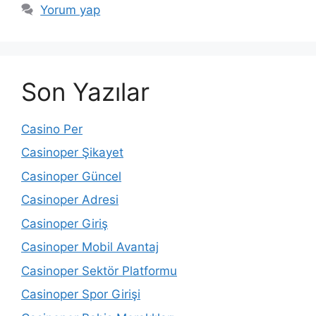
Yorum yap
Son Yazılar
Casino Per
Casinoper Şikayet
Casinoper Güncel
Casinoper Adresi
Casinoper Giriş
Casinoper Mobil Avantaj
Casinoper Sektör Platformu
Casinoper Spor Girişi