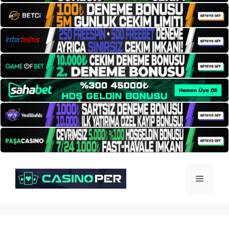
İçeriğe
atla
Menü