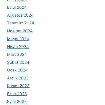
Eylül 2024
Ağustos 2024
Temmuz 2024
Haziran 2024
Mayıs 2024
Nisan 2024
Mart 2024
Şubat 2024
Ocak 2024
Aralık 2023
Kasım 2023
Ekim 2023
Eylül 2023