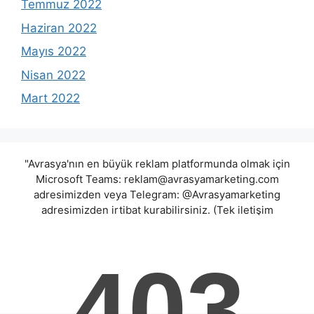
Temmuz 2022
Haziran 2022
Mayıs 2022
Nisan 2022
Mart 2022
"Avrasya'nın en büyük reklam platformunda olmak için
Microsoft Teams:
reklam@avrasyamarketing.com
adresimizden veya Telegram: @Avrasyamarketing
adresimizden irtibat kurabilirsiniz. (Tek iletişim
adreslerimiz teams / telegram ve mail adresimizdir.
Harici hiçbir iletişim adresimiz bulunmamaktadır.
Lütfen itibar etmeyiniz.) Türkiye yasalarına göre 7258
sayılı kanun uyarınca yasa dışı bahis oynamanın
cezaları mevcuttur. Şu an bulunduğunuz site hiç bir
şekilde illegal bahis oyunları oynatmıyor ve oynamaya