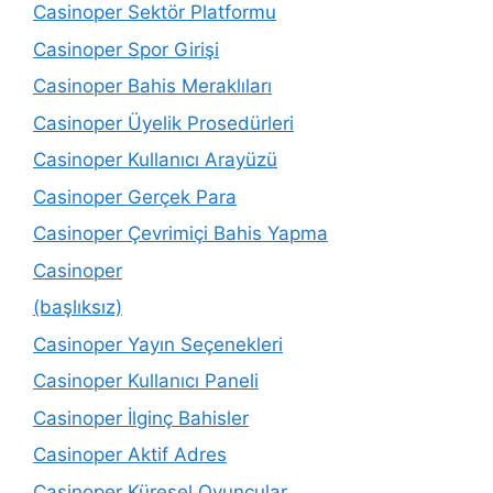
Casinoper Sektör Platformu
Casinoper Spor Girişi
Casinoper Bahis Meraklıları
Casinoper Üyelik Prosedürleri
Casinoper Kullanıcı Arayüzü
Casinoper Gerçek Para
Casinoper Çevrimiçi Bahis Yapma
Casinoper
(başlıksız)
Casinoper Yayın Seçenekleri
Casinoper Kullanıcı Paneli
Casinoper İlginç Bahisler
Casinoper Aktif Adres
Casinoper Küresel Oyuncular