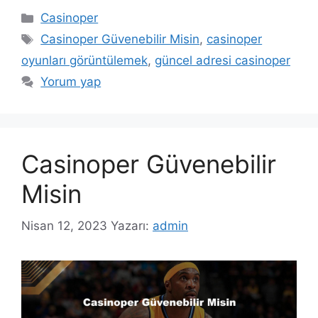
Kategoriler
Casinoper
Etiketler
Casinoper Güvenebilir Misin
,
casinoper
oyunları görüntülemek
,
güncel adresi casinoper
Yorum yap
Casinoper Güvenebilir
Misin
Nisan 12, 2023
Yazarı:
admin