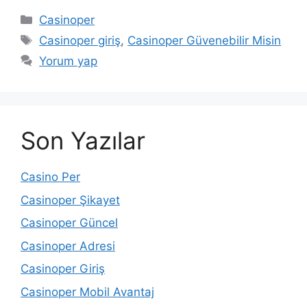
Kategoriler
Casinoper
Etiketler
Casinoper giriş
,
Casinoper Güvenebilir Misin
Yorum yap
Son Yazılar
Casino Per
Casinoper Şikayet
Casinoper Güncel
Casinoper Adresi
Casinoper Giriş
Casinoper Mobil Avantaj