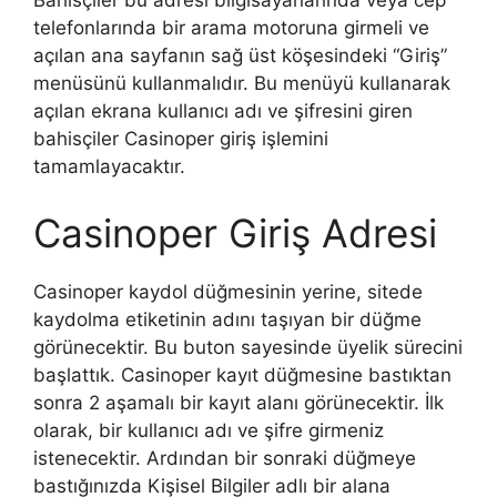
Bahisçiler bu adresi bilgisayarlarında veya cep
telefonlarında bir arama motoruna girmeli ve
açılan ana sayfanın sağ üst köşesindeki “Giriş”
menüsünü kullanmalıdır. Bu menüyü kullanarak
açılan ekrana kullanıcı adı ve şifresini giren
bahisçiler Casinoper giriş işlemini
tamamlayacaktır.
Casinoper Giriş Adresi
Casinoper kaydol düğmesinin yerine, sitede
kaydolma etiketinin adını taşıyan bir düğme
görünecektir. Bu buton sayesinde üyelik sürecini
başlattık. Casinoper kayıt düğmesine bastıktan
sonra 2 aşamalı bir kayıt alanı görünecektir. İlk
olarak, bir kullanıcı adı ve şifre girmeniz
istenecektir. Ardından bir sonraki düğmeye
bastığınızda Kişisel Bilgiler adlı bir alana