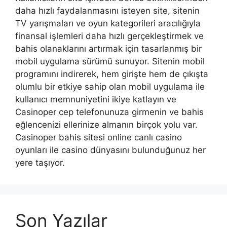
daha hızlı faydalanmasını isteyen site, sitenin
TV yarışmaları ve oyun kategorileri aracılığıyla
finansal işlemleri daha hızlı gerçekleştirmek ve
bahis olanaklarını artırmak için tasarlanmış bir
mobil uygulama sürümü sunuyor. Sitenin mobil
programını indirerek, hem girişte hem de çıkışta
olumlu bir etkiye sahip olan mobil uygulama ile
kullanıcı memnuniyetini ikiye katlayın ve
Casinoper cep telefonunuza girmenin ve bahis
eğlencenizi ellerinize almanın birçok yolu var.
Casinoper bahis sitesi online canlı casino
oyunları ile casino dünyasını bulunduğunuz her
yere taşıyor.
Son Yazılar