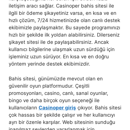
iletişim aracı sağlar. Casinoper bahis sitesi ile
ilgili bir ödeme şikayetiniz varsa, en kısa ve en
hızlı çözüm, 7/24 hizmetinizde olan canlı destek
ekibimizle paylaşmaktır. Bu sayede programınızı
hızlı bir şekilde ilk yoldan alabilirsiniz. Dilerseniz
şikayet sitesi ile de paylaşabilirsiniz. Ancak
kullanıcı bilgilerine ulaşmak uzun sürdüğü için
işleminiz uzun sürüyor. En kısa ve en doğru
yöntem yerinde destek ekibimizdir.
Bahis sitesi, günümüzde mevcut olan en
güvenilir oyun platformudur. Çeşitli
promosyonları, casino, canlı, sanal oyunlar,
bingo ve daha birçok oyun seçeneği ile
kullanıcıların
Casinoper giriş
çıkıyor. Bahis sitesi
çok hassas bir şekilde çalışır ve her kullanıcıyı
ayrı bir özenle karşılar. Web sitesinin sunduğu
inanılmaz şeylerden yararlanmak için,