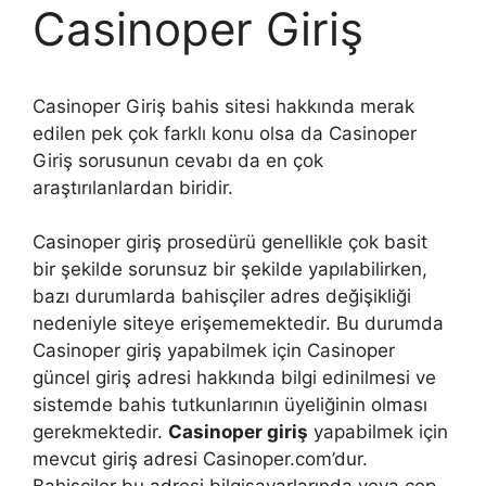
Casinoper Giriş
Casinoper Giriş bahis sitesi hakkında merak
edilen pek çok farklı konu olsa da Casinoper
Giriş sorusunun cevabı da en çok
araştırılanlardan biridir.
Casinoper giriş prosedürü genellikle çok basit
bir şekilde sorunsuz bir şekilde yapılabilirken,
bazı durumlarda bahisçiler adres değişikliği
nedeniyle siteye erişememektedir. Bu durumda
Casinoper giriş yapabilmek için Casinoper
güncel giriş adresi hakkında bilgi edinilmesi ve
sistemde bahis tutkunlarının üyeliğinin olması
gerekmektedir.
Casinoper giriş
yapabilmek için
mevcut giriş adresi Casinoper.com’dur.