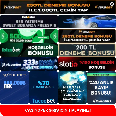
×
CASINOPER GİRİŞ İÇİN TIKLAYINIZ!