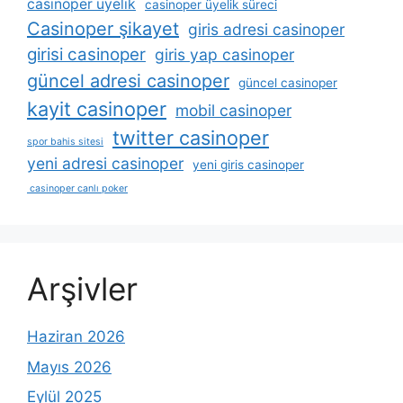
casinoper üyelik
casinoper üyelik süreci
Casinoper şikayet
giris adresi casinoper
girisi casinoper
giris yap casinoper
güncel adresi casinoper
güncel casinoper
kayit casinoper
mobil casinoper
twitter casinoper
spor bahis sitesi
yeni adresi casinoper
yeni giris casinoper
casinoper canlı poker
Arşivler
Haziran 2026
Mayıs 2026
Eylül 2025