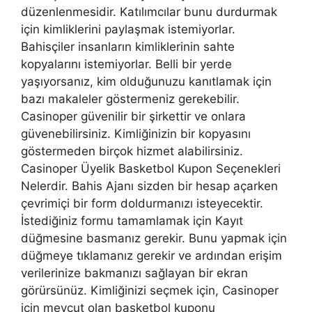
düzenlenmesidir. Katılımcılar bunu durdurmak
için kimliklerini paylaşmak istemiyorlar.
Bahisçiler insanların kimliklerinin sahte
kopyalarını istemiyorlar. Belli bir yerde
yaşıyorsanız, kim olduğunuzu kanıtlamak için
bazı makaleler göstermeniz gerekebilir.
Casinoper güvenilir bir şirkettir ve onlara
güvenebilirsiniz. Kimliğinizin bir kopyasını
göstermeden birçok hizmet alabilirsiniz.
Casinoper Üyelik Basketbol Kupon Seçenekleri
Nelerdir. Bahis Ajanı sizden bir hesap açarken
çevrimiçi bir form doldurmanızı isteyecektir.
İstediğiniz formu tamamlamak için Kayıt
düğmesine basmanız gerekir. Bunu yapmak için
düğmeye tıklamanız gerekir ve ardından erişim
verilerinize bakmanızı sağlayan bir ekran
görürsünüz. Kimliğinizi seçmek için, Casinoper
için mevcut olan basketbol kuponu