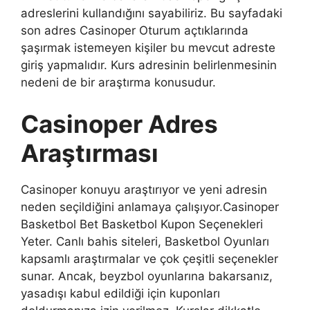
adreslerini kullandığını sayabiliriz. Bu sayfadaki
son adres Casinoper Oturum açtıklarında
şaşırmak istemeyen kişiler bu mevcut adreste
giriş yapmalıdır. Kurs adresinin belirlenmesinin
nedeni de bir araştırma konusudur.
Casinoper Adres
Araştırması
Casinoper konuyu araştırıyor ve yeni adresin
neden seçildiğini anlamaya çalışıyor.Casinoper
Basketbol Bet Basketbol Kupon Seçenekleri
Yeter. Canlı bahis siteleri, Basketbol Oyunları
kapsamlı araştırmalar ve çok çeşitli seçenekler
sunar. Ancak, beyzbol oyunlarına bakarsanız,
yasadışı kabul edildiği için kuponları