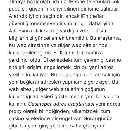
almaya hazır olabilirsiniz. İPhone telefonları çok
popüler, güvenilir ve iyi bilinen bir isme sahiptir.
Android iyi bir seçimdir, ancak iPhone’lar
güvenliği önemseyen insanlar için daha iyidir.
Adresinizi ilk kez değiştirdiğinizde, iletişim
bilgilerinizi güncellemek önemlidir. Bu araştırma,
bu web sitesinde ve diğer web sitelerinde
kullanabileceğimiz BTK adını bulmamıza
yardımcı oldu. Ülkemizdeki tüm çevrimiçi casino
siteleri, erişimi engellemek için bu yeni adres
vekilini kullanıyor. Bu giriş engellerini aşmak için
yeni bağlantı adresleri yapmamız gerekiyor. Bu
web sitesi, diğer web sitelerinin çoğunun
kullandığı adresleri göstermenin yeni bir yolunu
kullanır.
Casinoper adres araştırması
yeni adres
proxy olarak bilindiğinden, ülkemizdeki tüm
casino sitelerinde bir engel var. Gördüğünüz
gibi, bu yeni giriş yöntemi saha çöküşünü