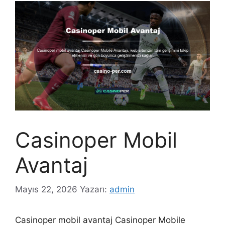
Casinoper Mobil
Avantaj
Mayıs 22, 2026
Yazarı:
admin
Casinoper mobil avantaj Casinoper Mobile