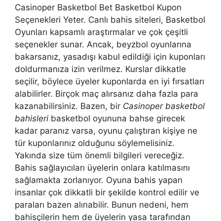
Casinoper Basketbol Bet Basketbol Kupon
Seçenekleri Yeter. Canlı bahis siteleri, Basketbol
Oyunları kapsamlı araştırmalar ve çok çeşitli
seçenekler sunar. Ancak, beyzbol oyunlarına
bakarsanız, yasadışı kabul edildiği için kuponları
doldurmanıza izin verilmez. Kurslar dikkatle
seçilir, böylece üyeler kuponlarda en iyi fırsatları
alabilirler. Birçok maç alırsanız daha fazla para
kazanabilirsiniz. Bazen, bir
Casinoper basketbol
bahisleri
basketbol oyununa bahse girecek
kadar paranız varsa, oyunu çalıştıran kişiye ne
tür kuponlarınız olduğunu söylemelisiniz.
Yakında size tüm önemli bilgileri vereceğiz.
Bahis sağlayıcıları üyelerin onlara katılmasını
sağlamakta zorlanıyor. Oyuna bahis yapan
insanlar çok dikkatli bir şekilde kontrol edilir ve
paraları bazen alınabilir. Bunun nedeni, hem
bahisçilerin hem de üyelerin yasa tarafından