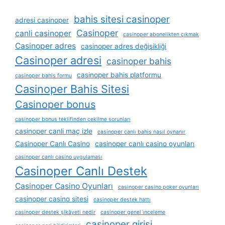
bahis sitesi casinoper
adresi casinoper
Casinoper
canli casinoper
casinoper abonelikten çıkmak
Casinoper adres
casinoper adres değişikliği
Casinoper adresi
casinoper bahis
casinoper bahis platformu
casinoper bahis formu
Casinoper Bahis Sitesi
Casinoper bonus
casinoper bonus teklifinden çekilme sorunları
casinoper canli maç izle
casinoper canlı bahis nasıl oynanır
Casinoper Canlı Casino
casinoper canlı casino oyunları
casinoper canlı casino uygulaması
Casinoper Canlı Destek
Casinoper Casino Oyunları
casinoper casino poker oyunları
casinoper casino sitesi
casinoper destek hattı
casinoper destek şikâyeti nedir
casinoper genel i̇nceleme
casinoper girisi