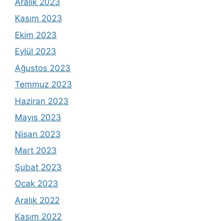
Aralık 2023
Kasım 2023
Ekim 2023
Eylül 2023
Ağustos 2023
Temmuz 2023
Haziran 2023
Mayıs 2023
Nisan 2023
Mart 2023
Şubat 2023
Ocak 2023
Aralık 2022
Kasım 2022