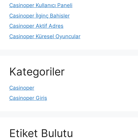
Casinoper Kullanıcı Paneli
Casinoper İlginç Bahisler
Casinoper Aktif Adres
Casinoper Küresel Oyuncular
Kategoriler
Casinoper
Casinoper Giriş
Etiket Bulutu