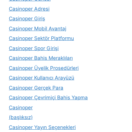
Casinoper Adresi
Casinoper Giriş
Casinoper Mobil Avantaj
Casinoper Sektör Platformu
Casinoper Spor Girişi
Casinoper Bahis Meraklıları
Casinoper Üyelik Prosedürleri
Casinoper Kullanıcı Arayüzü
Casinoper Gerçek Para
Casinoper Çevrimiçi Bahis Yapma
Casinoper
(başlıksız)
Casinoper Yayın Seçenekleri