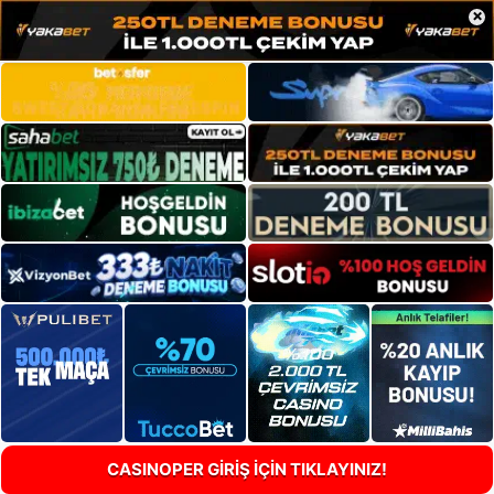
×
CASINOPER GİRİŞ İÇİN TIKLAYINIZ!