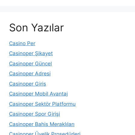
dolaşımı
Son Yazılar
Casino Per
Casinoper Şikayet
Casinoper Güncel
Casinoper Adresi
Casinoper Giriş
Casinoper Mobil Avantaj
Casinoper Sektör Platformu
Casinoper Spor Girişi
Casinoper Bahis Meraklıları
Casinoper Üyelik Prosedürleri