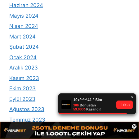
Haziran 2024
Mayıs 2024
Nisan 2024
Mart 2024
Şubat 2024
Ocak 2024
Aralık 2023
Kasım 2023
Ekim 2023
Eylül 2023
Ağustos 2023
Temmuz 2023
×
Haziran 2023