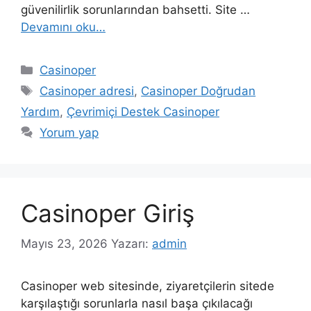
güvenilirlik sorunlarından bahsetti. Site …
Devamını oku…
Kategoriler
Casinoper
Etiketler
Casinoper adresi
,
Casinoper Doğrudan
Yardım
,
Çevrimiçi Destek Casinoper
Yorum yap
Casinoper Giriş
Mayıs 23, 2026
Yazarı:
admin
Casinoper web sitesinde, ziyaretçilerin sitede
karşılaştığı sorunlarla nasıl başa çıkılacağı