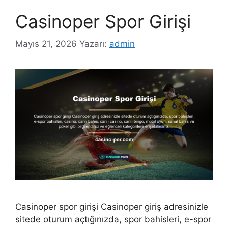
Casinoper Spor Girişi
Mayıs 21, 2026
Yazarı:
admin
Casinoper spor girişi Casinoper giriş adresinizle
sitede oturum açtığınızda, spor bahisleri, e-spor