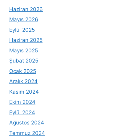
Haziran 2026
Mayıs 2026
Eylül 2025
Haziran 2025
Mayıs 2025
Şubat 2025
Ocak 2025
Aralık 2024
Kasım 2024
Ekim 2024
Eylül 2024
Ağustos 2024
Temmuz 2024