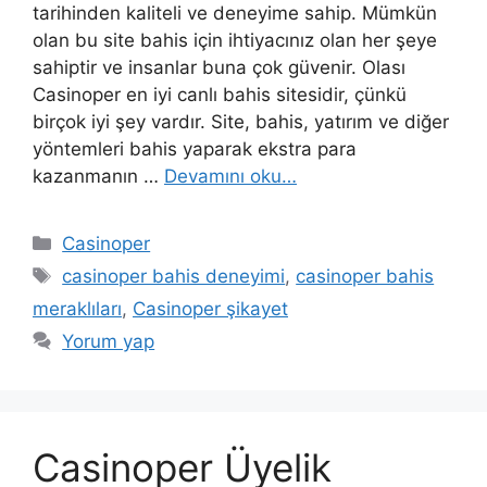
tarihinden kaliteli ve deneyime sahip. Mümkün
olan bu site bahis için ihtiyacınız olan her şeye
sahiptir ve insanlar buna çok güvenir. Olası
Casinoper en iyi canlı bahis sitesidir, çünkü
birçok iyi şey vardır. Site, bahis, yatırım ve diğer
yöntemleri bahis yaparak ekstra para
kazanmanın …
Devamını oku…
Kategoriler
Casinoper
Etiketler
casinoper bahis deneyimi
,
casinoper bahis
meraklıları
,
Casinoper şikayet
Yorum yap
Casinoper Üyelik