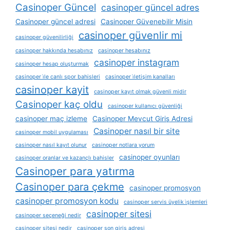
Casinoper Güncel
casinoper güncel adres
Casinoper güncel adresi
Casinoper Güvenebilir Misin
casinoper güvenlir mi
casinoper güvenilirliği
casinoper hakkında hesabınız
casinoper hesabınız
casinoper instagram
casinoper hesap oluşturmak
casinoper i̇le canlı spor bahisleri
casinoper i̇letişim kanalları
casinoper kayit
casinoper kayıt olmak güvenli midir
Casinoper kaç oldu
casinoper kullanıcı güvenliği
casinoper maç izleme
Casinoper Mevcut Giriş Adresi
Casinoper nasıl bir site
casinoper mobil uygulaması
casinoper nasıl kayıt olunur
casinoper notlara yorum
casinoper oyunları
casinoper oranlar ve kazançlı bahisler
Casinoper para yatırma
Casinoper para çekme
casinoper promosyon
casinoper promosyon kodu
casinoper servis üyelik i̇şlemleri
casinoper sitesi
casinoper seçeneği nedir
casinoper sitesi nedir
casinoper son giriş adresi