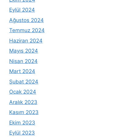
Eylül 2024
Ağustos 2024
Temmuz 2024
Haziran 2024
Mayıs 2024
Nisan 2024
Mart 2024
Şubat 2024
Ocak 2024
Aralık 2023
Kasım 2023
Ekim 2023
Eylül 2023