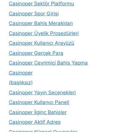
Casinoper Sektör Platformu
Casinoper Spor Girişi
Casinoper Bahis Meraklıları
Casinoper Üyelik Prosedürleri
Casinoper Kullanıcı Arayüzü
Casinoper Gerçek Para
Casinoper Çevrimiçi Bahis Yapma
Casinoper
(başlıksız)
Casinoper Yayın Seçenekleri
Casinoper Kullanıcı Paneli
Casinoper İlginç Bahisler
Casinoper Aktif Adres
Casinoper Küresel Oyuncular