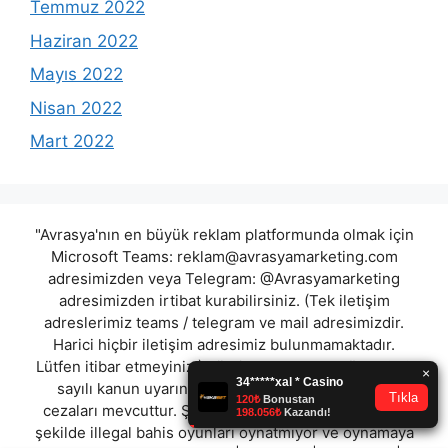
Temmuz 2022
Haziran 2022
Mayıs 2022
Nisan 2022
Mart 2022
"Avrasya'nın en büyük reklam platformunda olmak için
Microsoft Teams:
reklam@avrasyamarketing.com
adresimizden veya Telegram: @Avrasyamarketing
adresimizden irtibat kurabilirsiniz. (Tek iletişim
adreslerimiz teams / telegram ve mail adresimizdir.
Harici hiçbir iletişim adresimiz bulunmamaktadır.
Lütfen itibar etmeyiniz.) Türkiye yasalarına göre 7258
sayılı kanun uyarınca yasa dışı bahis oynamanın
cezaları mevcuttur. Şu an bulunduğunuz site hiç bir
şekilde illegal bahis oyunları oynatmıyor ve oynamaya