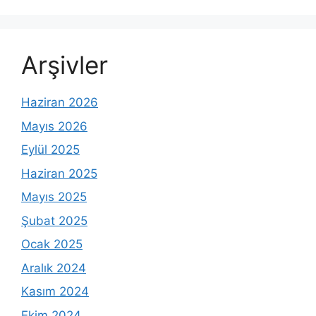
Arşivler
Haziran 2026
Mayıs 2026
Eylül 2025
Haziran 2025
Mayıs 2025
Şubat 2025
Ocak 2025
Aralık 2024
Kasım 2024
Ekim 2024