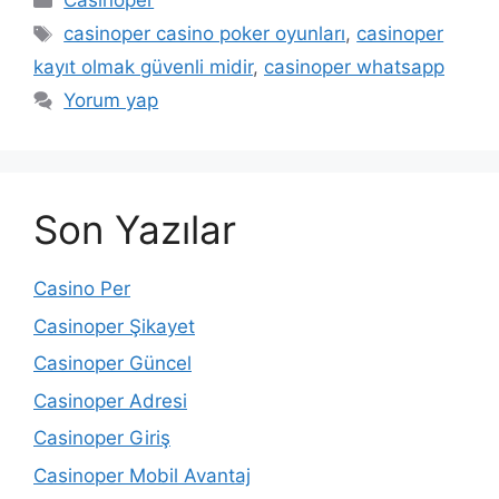
Casinoper
Etiketler
casinoper casino poker oyunları
,
casinoper
kayıt olmak güvenli midir
,
casinoper whatsapp
Yorum yap
Son Yazılar
Casino Per
Casinoper Şikayet
Casinoper Güncel
Casinoper Adresi
Casinoper Giriş
Casinoper Mobil Avantaj