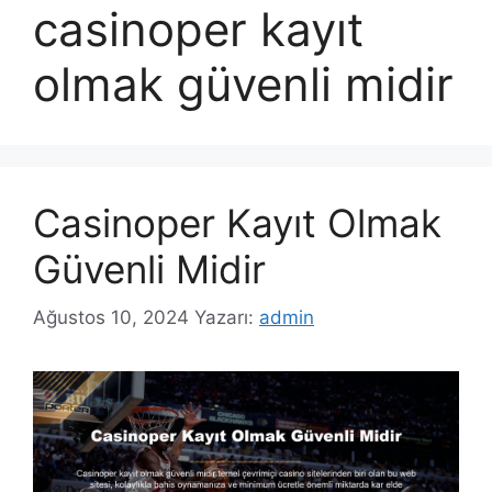
casinoper kayıt
olmak güvenli midir
Casinoper Kayıt Olmak
Güvenli Midir
Ağustos 10, 2024
Yazarı:
admin