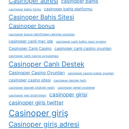
Casinoper adresi
casinoper bahis
casinoper bahis platformu
casinoper bahis formu
Casinoper Bahis Sitesi
Casinoper bonus
casinoper bonus teklifinden çekilme sorunları
casinoper canli maç izle
casinoper canlı bahis nasıl oynanır
Casinoper Canlı Casino
casinoper canlı casino oyunları
casinoper canlı casino uygulaması
Casinoper Canlı Destek
Casinoper Casino Oyunları
casinoper casino poker oyunları
casinoper casino sitesi
casinoper destek hattı
casinoper destek şikâyeti nedir
casinoper genel i̇nceleme
casinoper girisi
casinoper geri bildirimleri
casinoper giris twitter
Casinoper giriş
Casinoper giriş adresi