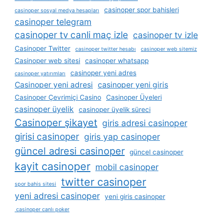
casinoper spor bahisleri
casinoper sosyal medya hesapları
casinoper telegram
casinoper tv canli maç izle
casinoper tv izle
Casinoper Twitter
casinoper twitter hesabı
casinoper web sitemiz
Casinoper web sitesi
casinoper whatsapp
casinoper yeni adres
casinoper yatırımları
Casinoper yeni adresi
casinoper yeni giris
Casinoper Çevrimiçi Casino
Casinoper Üyeleri
casinoper üyelik
casinoper üyelik süreci
Casinoper şikayet
giris adresi casinoper
girisi casinoper
giris yap casinoper
güncel adresi casinoper
güncel casinoper
kayit casinoper
mobil casinoper
twitter casinoper
spor bahis sitesi
yeni adresi casinoper
yeni giris casinoper
casinoper canlı poker