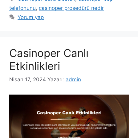
telefonunu
,
casinoper prosedürü nedir
Yorum yap
Casinoper Canlı
Etkinlikleri
Nisan 17, 2024
Yazarı:
admin