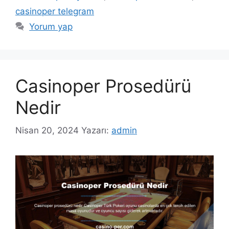
casinoper telegram
Yorum yap
Casinoper Prosedürü
Nedir
Nisan 20, 2024
Yazarı:
admin