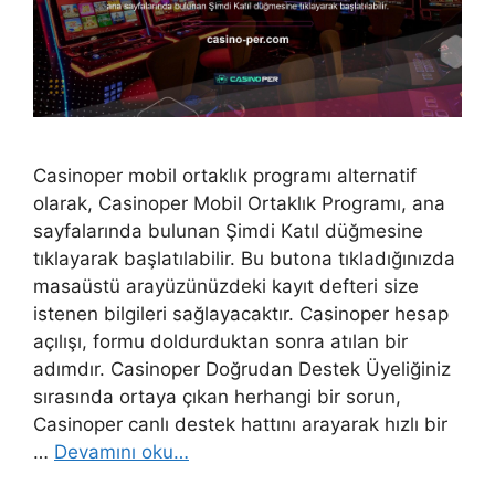
Casinoper mobil ortaklık programı alternatif
olarak, Casinoper Mobil Ortaklık Programı, ana
sayfalarında bulunan Şimdi Katıl düğmesine
tıklayarak başlatılabilir. Bu butona tıkladığınızda
masaüstü arayüzünüzdeki kayıt defteri size
istenen bilgileri sağlayacaktır. Casinoper hesap
açılışı, formu doldurduktan sonra atılan bir
adımdır. Casinoper Doğrudan Destek Üyeliğiniz
sırasında ortaya çıkan herhangi bir sorun,
Casinoper canlı destek hattını arayarak hızlı bir
…
Devamını oku…