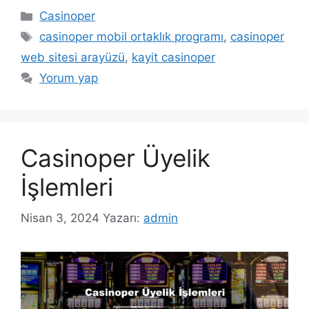
Kategoriler
Casinoper
Etiketler
casinoper mobil ortaklık programı
,
casinoper
web sitesi arayüzü
,
kayit casinoper
Yorum yap
Casinoper Üyelik
İşlemleri
Nisan 3, 2024
Yazarı:
admin