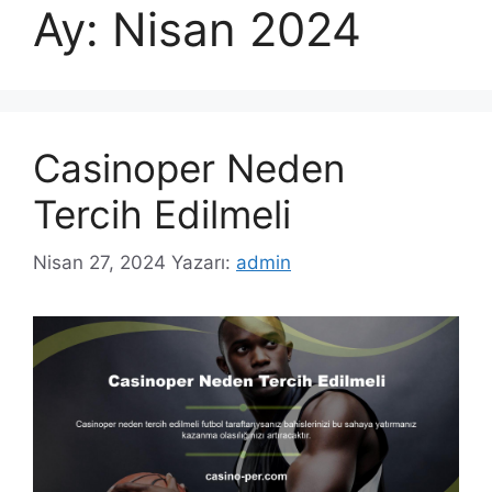
Ay:
Nisan 2024
Casinoper Neden
Tercih Edilmeli
Nisan 27, 2024
Yazarı:
admin