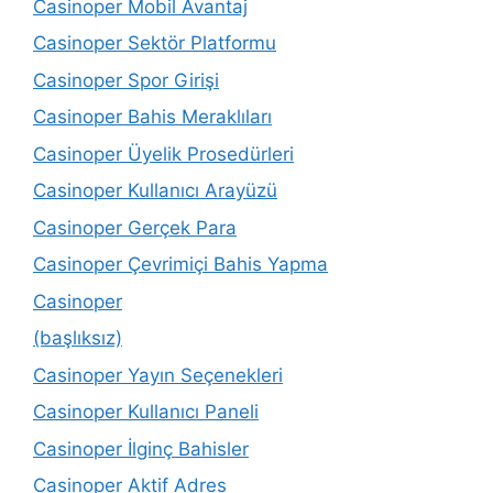
Casinoper Mobil Avantaj
Casinoper Sektör Platformu
Casinoper Spor Girişi
Casinoper Bahis Meraklıları
Casinoper Üyelik Prosedürleri
Casinoper Kullanıcı Arayüzü
Casinoper Gerçek Para
Casinoper Çevrimiçi Bahis Yapma
Casinoper
(başlıksız)
Casinoper Yayın Seçenekleri
Casinoper Kullanıcı Paneli
Casinoper İlginç Bahisler
Casinoper Aktif Adres