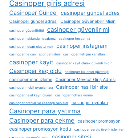
Casinoper giriş adresi
Casinoper Güncel
casinoper güncel adres
Casinoper güncel adresi
Casinoper Güvenebilir Misin
casinoper güvenlir mi
casinoper güvenilirliği
casinoper hakkında hesabınız
casinoper hesabınız
casinoper instagram
casinoper hesap oluşturmak
casinoper i̇le canlı spor bahisleri
casinoper i̇letişim kanalları
casinoper kayit
casinoper kayıt olmak güvenli midir
Casinoper kaç oldu
casinoper kullanıcı güvenliği
casinoper maç izleme
Casinoper Mevcut Giriş Adresi
Casinoper nasıl bir site
casinoper mobil uygulaması
casinoper nasıl kayıt olunur
casinoper notlara yorum
casinoper oyunları
casinoper oranlar ve kazançlı bahisler
Casinoper para yatırma
Casinoper para çekme
casinoper promosyon
casinoper promosyon kodu
casinoper servis üyelik i̇şlemleri
casinoper sitesi
casinoper seçeneği nedir