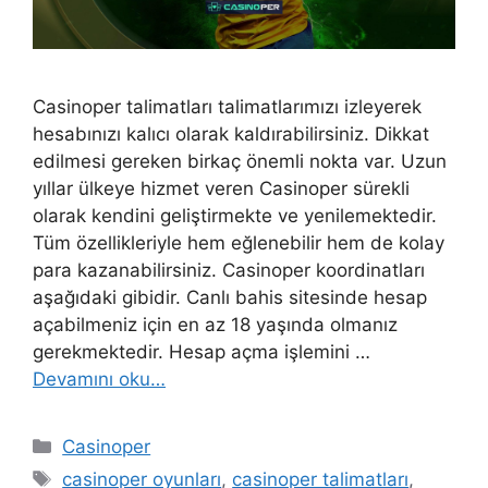
Casinoper talimatları talimatlarımızı izleyerek
hesabınızı kalıcı olarak kaldırabilirsiniz. Dikkat
edilmesi gereken birkaç önemli nokta var. Uzun
yıllar ülkeye hizmet veren Casinoper sürekli
olarak kendini geliştirmekte ve yenilemektedir.
Tüm özellikleriyle hem eğlenebilir hem de kolay
para kazanabilirsiniz. Casinoper koordinatları
aşağıdaki gibidir. Canlı bahis sitesinde hesap
açabilmeniz için en az 18 yaşında olmanız
gerekmektedir. Hesap açma işlemini …
Devamını oku…
Kategoriler
Casinoper
Etiketler
casinoper oyunları
,
casinoper talimatları
,