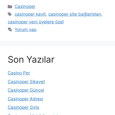
Kategoriler
Casinoper
Etiketler
casinoper kayit
,
casinoper site bağlantıları
,
casinoper yeni üyelere özel
Yorum yap
Son Yazılar
Casino Per
Casinoper Şikayet
Casinoper Güncel
Casinoper Adresi
Casinoper Giriş