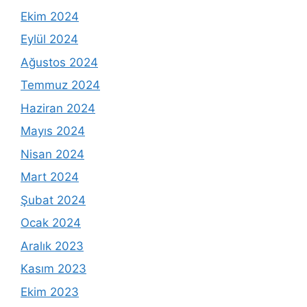
Ekim 2024
Eylül 2024
Ağustos 2024
Temmuz 2024
Haziran 2024
Mayıs 2024
Nisan 2024
Mart 2024
Şubat 2024
Ocak 2024
Aralık 2023
Kasım 2023
Ekim 2023