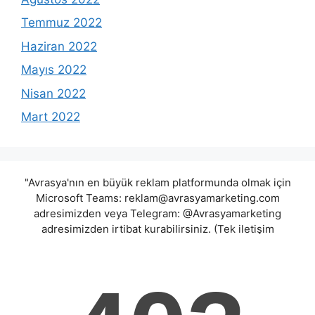
Temmuz 2022
Haziran 2022
Mayıs 2022
Nisan 2022
Mart 2022
"Avrasya'nın en büyük reklam platformunda olmak için
Microsoft Teams:
reklam@avrasyamarketing.com
adresimizden veya Telegram: @Avrasyamarketing
adresimizden irtibat kurabilirsiniz. (Tek iletişim
adreslerimiz teams / telegram ve mail adresimizdir.
Harici hiçbir iletişim adresimiz bulunmamaktadır.
Lütfen itibar etmeyiniz.) Türkiye yasalarına göre 7258
sayılı kanun uyarınca yasa dışı bahis oynamanın
cezaları mevcuttur. Şu an bulunduğunuz site hiç bir