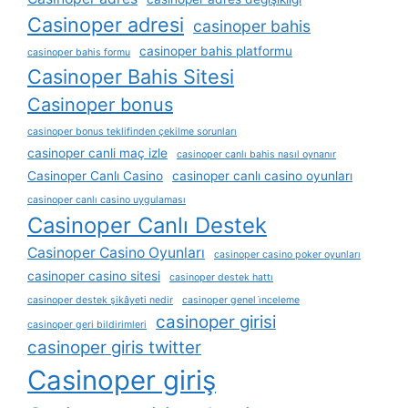
Casinoper adresi
casinoper bahis
casinoper bahis platformu
casinoper bahis formu
Casinoper Bahis Sitesi
Casinoper bonus
casinoper bonus teklifinden çekilme sorunları
casinoper canli maç izle
casinoper canlı bahis nasıl oynanır
Casinoper Canlı Casino
casinoper canlı casino oyunları
casinoper canlı casino uygulaması
Casinoper Canlı Destek
Casinoper Casino Oyunları
casinoper casino poker oyunları
casinoper casino sitesi
casinoper destek hattı
casinoper destek şikâyeti nedir
casinoper genel i̇nceleme
casinoper girisi
casinoper geri bildirimleri
casinoper giris twitter
Casinoper giriş