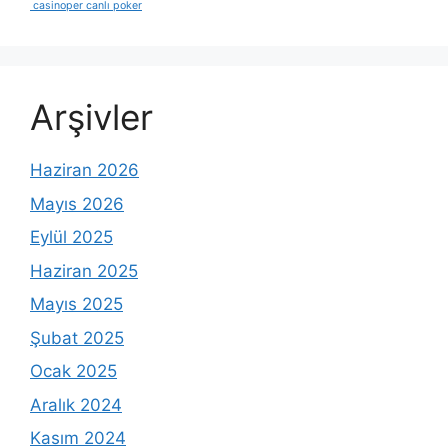
casinoper canlı poker
Arşivler
Haziran 2026
Mayıs 2026
Eylül 2025
Haziran 2025
Mayıs 2025
Şubat 2025
Ocak 2025
Aralık 2024
Kasım 2024