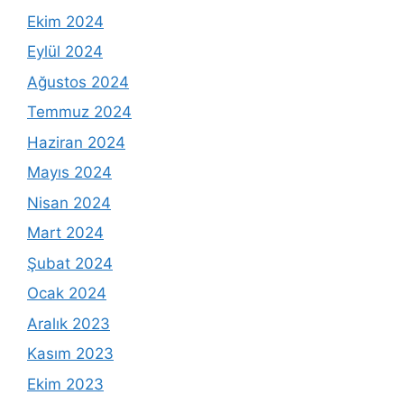
Ekim 2024
Eylül 2024
Ağustos 2024
Temmuz 2024
Haziran 2024
Mayıs 2024
Nisan 2024
Mart 2024
Şubat 2024
Ocak 2024
Aralık 2023
Kasım 2023
Ekim 2023