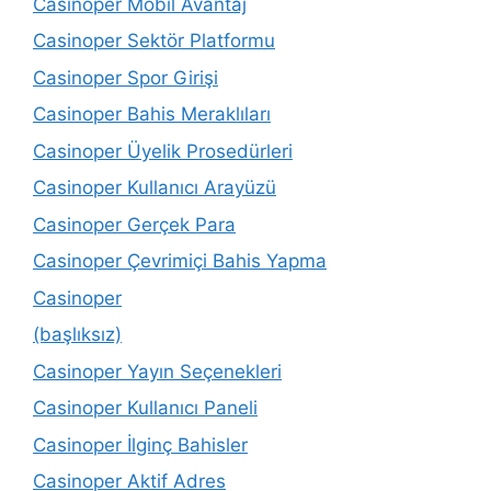
Casinoper Mobil Avantaj
Casinoper Sektör Platformu
Casinoper Spor Girişi
Casinoper Bahis Meraklıları
Casinoper Üyelik Prosedürleri
Casinoper Kullanıcı Arayüzü
Casinoper Gerçek Para
Casinoper Çevrimiçi Bahis Yapma
Casinoper
(başlıksız)
Casinoper Yayın Seçenekleri
Casinoper Kullanıcı Paneli
Casinoper İlginç Bahisler
Casinoper Aktif Adres