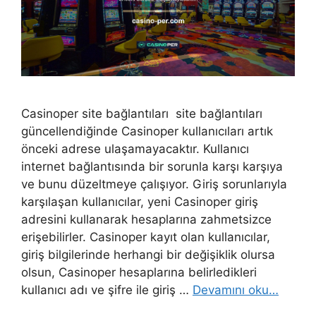
Casinoper site bağlantıları site bağlantıları
güncellendiğinde Casinoper kullanıcıları artık
önceki adrese ulaşamayacaktır. Kullanıcı
internet bağlantısında bir sorunla karşı karşıya
ve bunu düzeltmeye çalışıyor. Giriş sorunlarıyla
karşılaşan kullanıcılar, yeni Casinoper giriş
adresini kullanarak hesaplarına zahmetsizce
erişebilirler. Casinoper kayıt olan kullanıcılar,
giriş bilgilerinde herhangi bir değişiklik olursa
olsun, Casinoper hesaplarına belirledikleri
kullanıcı adı ve şifre ile giriş …
Devamını oku…