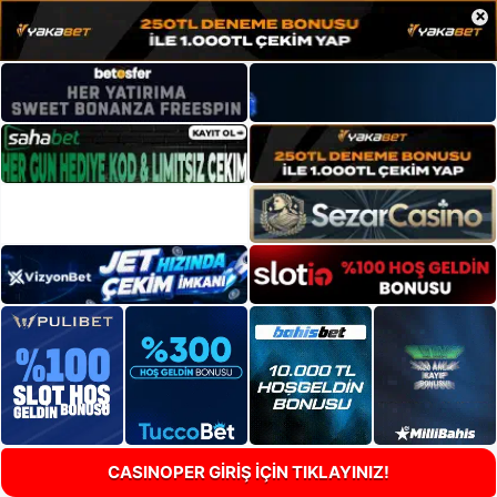
×
CASINOPER GİRİŞ İÇİN TIKLAYINIZ!