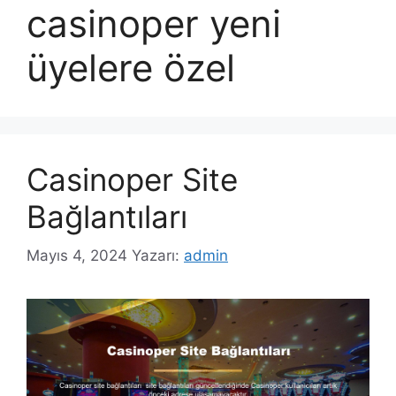
casinoper yeni
üyelere özel
Casinoper Site
Bağlantıları
Mayıs 4, 2024
Yazarı:
admin