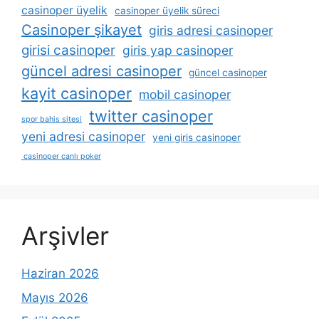
casinoper üyelik
casinoper üyelik süreci
Casinoper şikayet
giris adresi casinoper
girisi casinoper
giris yap casinoper
güncel adresi casinoper
güncel casinoper
kayit casinoper
mobil casinoper
twitter casinoper
spor bahis sitesi
yeni adresi casinoper
yeni giris casinoper
casinoper canlı poker
Arşivler
Haziran 2026
Mayıs 2026