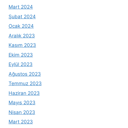
Mart 2024
Şubat 2024
Ocak 2024
Aralık 2023
Kasım 2023
Ekim 2023
Eylül 2023
Ağustos 2023
Temmuz 2023
Haziran 2023
Mayıs 2023
Nisan 2023
Mart 2023