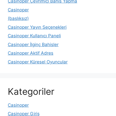
Casinoper Çevrimiçi Bahis Yapma
Casinoper
(başlıksız)
Casinoper Yayın Seçenekleri
Casinoper Kullanıcı Paneli
Casinoper İlginç Bahisler
Casinoper Aktif Adres
Casinoper Küresel Oyuncular
Kategoriler
Casinoper
Casinoper Giriş