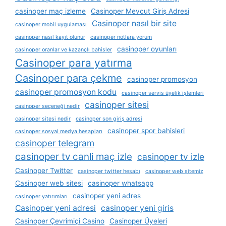
casinoper maç izleme
Casinoper Mevcut Giriş Adresi
Casinoper nasıl bir site
casinoper mobil uygulaması
casinoper nasıl kayıt olunur
casinoper notlara yorum
casinoper oyunları
casinoper oranlar ve kazançlı bahisler
Casinoper para yatırma
Casinoper para çekme
casinoper promosyon
casinoper promosyon kodu
casinoper servis üyelik i̇şlemleri
casinoper sitesi
casinoper seçeneği nedir
casinoper sitesi nedir
casinoper son giriş adresi
casinoper spor bahisleri
casinoper sosyal medya hesapları
casinoper telegram
casinoper tv canli maç izle
casinoper tv izle
Casinoper Twitter
casinoper twitter hesabı
casinoper web sitemiz
Casinoper web sitesi
casinoper whatsapp
casinoper yeni adres
casinoper yatırımları
Casinoper yeni adresi
casinoper yeni giris
Casinoper Çevrimiçi Casino
Casinoper Üyeleri