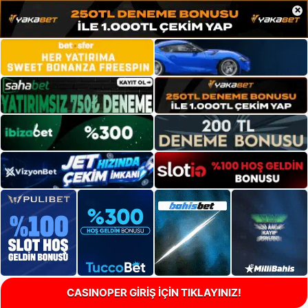
×
CASINOPER GİRİŞ İÇİN TIKLAYINIZ!