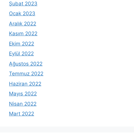
Şubat 2023
Ocak 2023
Aralık 2022
Kasım 2022
Ekim 2022
Eylül 2022
Ağustos 2022
Temmuz 2022
Haziran 2022
Mayıs 2022
Nisan 2022
Mart 2022