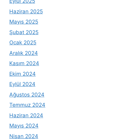
Eylül 2025
Haziran 2025
Mayıs 2025
Şubat 2025
Ocak 2025
Aralık 2024
Kasım 2024
Ekim 2024
Eylül 2024
Ağustos 2024
Temmuz 2024
Haziran 2024
Mayıs 2024
Nisan 2024