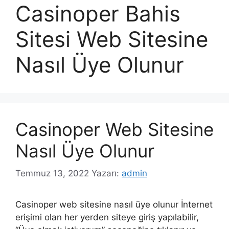
Casinoper Bahis
Sitesi Web Sitesine
Nasıl Üye Olunur
Casinoper Web Sitesine
Nasıl Üye Olunur
Temmuz 13, 2022
Yazarı:
admin
Casinoper web sitesine nasıl üye olunur İnternet
erişimi olan her yerden siteye giriş yapılabilir,