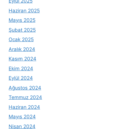
Eylül 2025
Haziran 2025
Mayıs 2025
Şubat 2025
Ocak 2025
Aralık 2024
Kasım 2024
Ekim 2024
Eylül 2024
Ağustos 2024
Temmuz 2024
Haziran 2024
Mayıs 2024
Nisan 2024