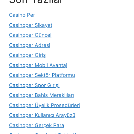
Casino Per
Casinoper Şikayet
Casinoper Güncel
Casinoper Adresi
Casinoper Giriş
Casinoper Mobil Avantaj
Casinoper Sektör Platformu
Casinoper Spor Girişi
Casinoper Bahis Meraklıları
Casinoper Üyelik Prosedürleri
Casinoper Kullanıcı Arayüzü
Casinoper Gerçek Para