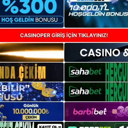
CASINOPER GİRİŞ İÇİN TIKLAYINIZ!