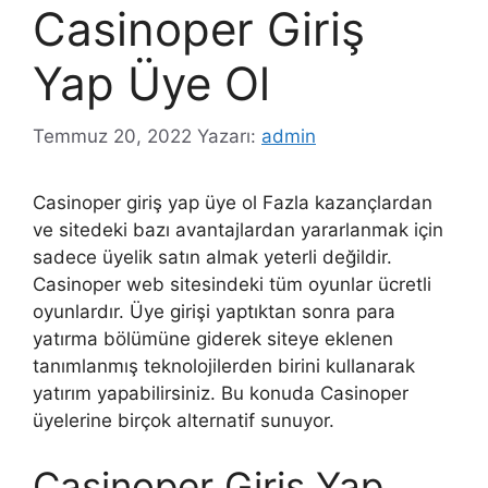
Casinoper Giriş
Yap Üye Ol
Temmuz 20, 2022
Yazarı:
admin
Casinoper giriş yap üye ol Fazla kazançlardan
ve sitedeki bazı avantajlardan yararlanmak için
sadece üyelik satın almak yeterli değildir.
Casinoper web sitesindeki tüm oyunlar ücretli
oyunlardır. Üye girişi yaptıktan sonra para
yatırma bölümüne giderek siteye eklenen
tanımlanmış teknolojilerden birini kullanarak
yatırım yapabilirsiniz. Bu konuda Casinoper
üyelerine birçok alternatif sunuyor.
Casinoper Giriş Yap