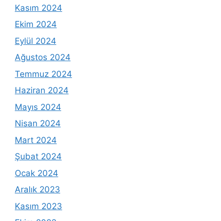
Kasım 2024
Ekim 2024
Eylül 2024
Ağustos 2024
Temmuz 2024
Haziran 2024
Mayıs 2024
Nisan 2024
Mart 2024
Şubat 2024
Ocak 2024
Aralık 2023
Kasım 2023