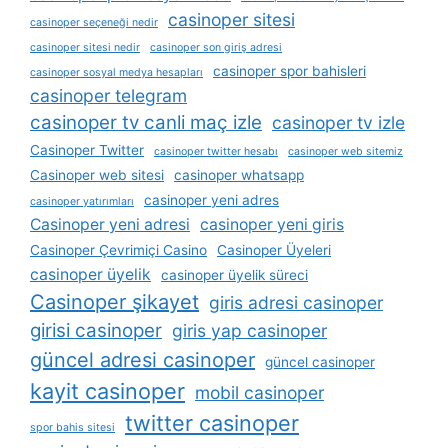
casinoper sitesi
casinoper seçeneği nedir
casinoper sitesi nedir
casinoper son giriş adresi
casinoper spor bahisleri
casinoper sosyal medya hesapları
casinoper telegram
casinoper tv canli maç izle
casinoper tv izle
Casinoper Twitter
casinoper twitter hesabı
casinoper web sitemiz
Casinoper web sitesi
casinoper whatsapp
casinoper yeni adres
casinoper yatırımları
Casinoper yeni adresi
casinoper yeni giris
Casinoper Çevrimiçi Casino
Casinoper Üyeleri
casinoper üyelik
casinoper üyelik süreci
Casinoper şikayet
giris adresi casinoper
girisi casinoper
giris yap casinoper
güncel adresi casinoper
güncel casinoper
kayit casinoper
mobil casinoper
twitter casinoper
spor bahis sitesi