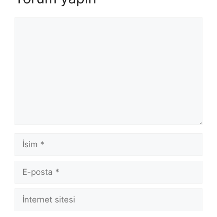
Yorum
İsim
E-
posta
İnternet
sitesi