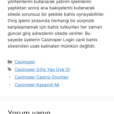
yöntemlerini kullanarak yatırım işlemlerini
yaptıktan sonra ana bakiyelerini kullanarak
sitede sorunsuz bir şekilde bahis oynayabilirler.
Giriş işlemi sırasında herhangi bir sürprizle
karşılaşmamak için bahis tutkunları her zaman
güncel giriş adreslerini sitede verirler. Bu
sayede üyelerin Casinoper Login canlı bahis
sitesinden uzak kalmaları mümkün değildir.
Kategoriler
Casinoper
Etiketler
Casinoper Giriş Yap Üye Ol
Yazı
Casinoper Casino Oyunları
dolaşımı
Casinoper Kapandı Mı
Yorum yapın