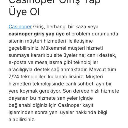
Üye Ol
Casinoper
Giriş, herhangi bir kaza veya
casinoper giriş yap üye ol
problem durumunda
sitenin müşteri hizmetleri ile iletişime
geçebilirsiniz. Mükemmel müşteri hizmeti
sunmaya kararlı bu site üyelerine; canlı destek,
e-posta ve mesajlaşma gibi teknolojiler
aracılığıyla destek sağlanmaktadır. Mevcut tüm
7/24 teknolojileri kullanabilirsiniz. Müşteri
hizmetleri teknolojisinde canlı sohbeti ayrı bir
yere koymak gerekiyor. Son derece hızlı hizmete
dayanan bu hizmete saniyeler içinde
bağlanabildiğiniz için Casinoper kayıt
işleminden sonra yeni üyeler hakkında bilgi
alabilirsiniz.