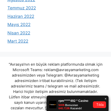
Temmuz 2022
Haziran 2022
Mayıs 2022
Nisan 2022
Mart 2022
"Avrasya'nın en büyük reklam platformunda olmak için
Microsoft Teams:
reklam@avrasyamarketing.com
adresimizden veya Telegram: @Avrasyamarketing
adresimizden irtibat kurabilirsiniz. (Tek iletişim
adreslerimiz teams / telegram ve mail adresimizdir.
Harici hiçbir iletişim adresimiz bulunmamaktadır.
Lütfen itibar etmeyiniz.) Türkiye yasalarına göre 7258
sayılı kanun uyarınca yasa dışı bahis oynamanın
cezaları mevcuttur. Şu an bulunduğunuz site hiç bir