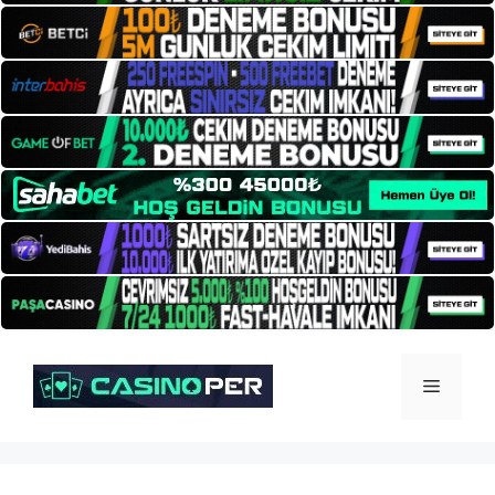
İçeriğe
atla
Menü