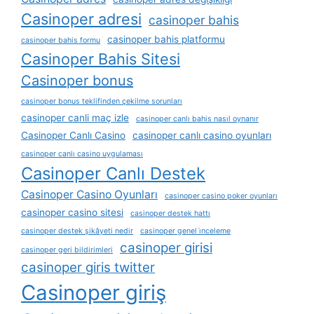
Casinoper adresi
casinoper bahis
casinoper bahis platformu
casinoper bahis formu
Casinoper Bahis Sitesi
Casinoper bonus
casinoper bonus teklifinden çekilme sorunları
casinoper canli maç izle
casinoper canlı bahis nasıl oynanır
Casinoper Canlı Casino
casinoper canlı casino oyunları
casinoper canlı casino uygulaması
Casinoper Canlı Destek
Casinoper Casino Oyunları
casinoper casino poker oyunları
casinoper casino sitesi
casinoper destek hattı
casinoper destek şikâyeti nedir
casinoper genel i̇nceleme
casinoper girisi
casinoper geri bildirimleri
casinoper giris twitter
Casinoper giriş