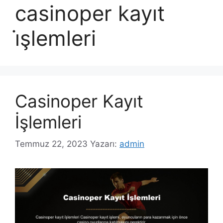
casinoper kayıt
i̇şlemleri
Casinoper Kayıt
İşlemleri
Temmuz 22, 2023
Yazarı:
admin