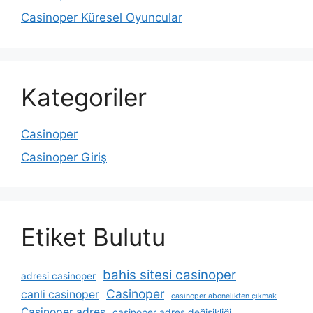
Casinoper Küresel Oyuncular
Kategoriler
Casinoper
Casinoper Giriş
Etiket Bulutu
bahis sitesi casinoper
adresi casinoper
Casinoper
canli casinoper
casinoper abonelikten çıkmak
Casinoper adres
casinoper adres değişikliği