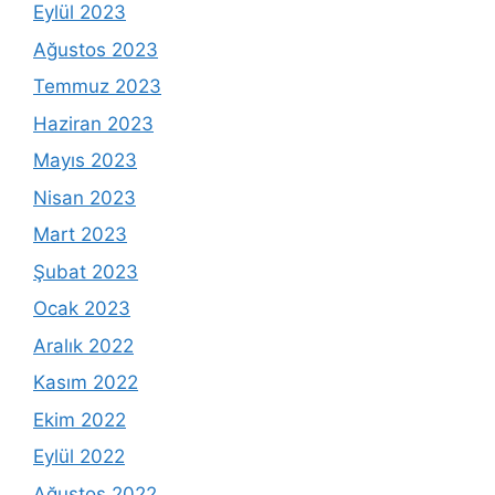
Eylül 2023
Ağustos 2023
Temmuz 2023
Haziran 2023
Mayıs 2023
Nisan 2023
Mart 2023
Şubat 2023
Ocak 2023
Aralık 2022
Kasım 2022
Ekim 2022
Eylül 2022
Ağustos 2022