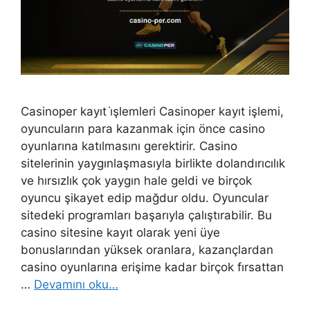
Casinoper kayıt i̇şlemleri Casinoper kayıt işlemi,
oyuncuların para kazanmak için önce casino
oyunlarına katılmasını gerektirir. Casino
sitelerinin yaygınlaşmasıyla birlikte dolandırıcılık
ve hırsızlık çok yaygın hale geldi ve birçok
oyuncu şikayet edip mağdur oldu. Oyuncular
sitedeki programları başarıyla çalıştırabilir. Bu
casino sitesine kayıt olarak yeni üye
bonuslarından yüksek oranlara, kazançlardan
casino oyunlarına erişime kadar birçok fırsattan
…
Devamını oku…