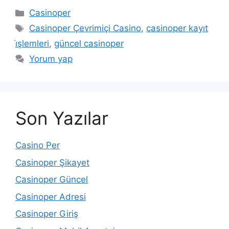
Kategoriler
Casinoper
Etiketler
Casinoper Çevrimiçi Casino
,
casinoper kayıt
i̇şlemleri
,
güncel casinoper
Yorum yap
Son Yazılar
Casino Per
Casinoper Şikayet
Casinoper Güncel
Casinoper Adresi
Casinoper Giriş