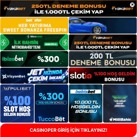
×
CASINOPER GİRİŞ İÇİN TIKLAYINIZ!