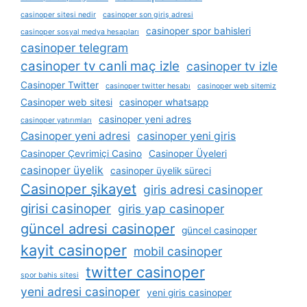
casinoper sitesi nedir
casinoper son giriş adresi
casinoper spor bahisleri
casinoper sosyal medya hesapları
casinoper telegram
casinoper tv canli maç izle
casinoper tv izle
Casinoper Twitter
casinoper twitter hesabı
casinoper web sitemiz
Casinoper web sitesi
casinoper whatsapp
casinoper yeni adres
casinoper yatırımları
Casinoper yeni adresi
casinoper yeni giris
Casinoper Çevrimiçi Casino
Casinoper Üyeleri
casinoper üyelik
casinoper üyelik süreci
Casinoper şikayet
giris adresi casinoper
girisi casinoper
giris yap casinoper
güncel adresi casinoper
güncel casinoper
kayit casinoper
mobil casinoper
twitter casinoper
spor bahis sitesi
yeni adresi casinoper
yeni giris casinoper