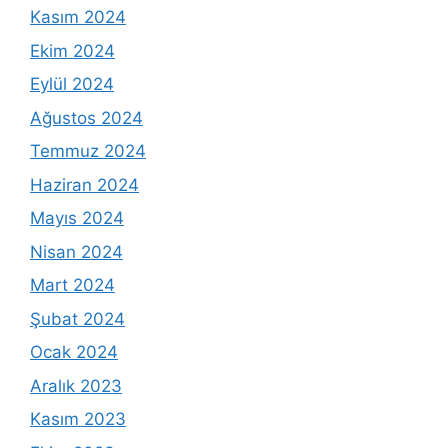
Kasım 2024
Ekim 2024
Eylül 2024
Ağustos 2024
Temmuz 2024
Haziran 2024
Mayıs 2024
Nisan 2024
Mart 2024
Şubat 2024
Ocak 2024
Aralık 2023
Kasım 2023