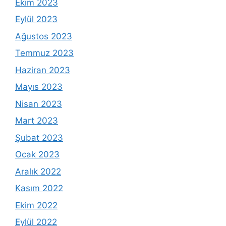
Ekim 2023
Eylül 2023
Ağustos 2023
Temmuz 2023
Haziran 2023
Mayıs 2023
Nisan 2023
Mart 2023
Şubat 2023
Ocak 2023
Aralık 2022
Kasım 2022
Ekim 2022
Eylül 2022