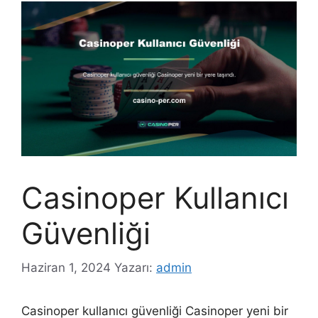
Casinoper Kullanıcı
Güvenliği
Haziran 1, 2024
Yazarı:
admin
Casinoper kullanıcı güvenliği Casinoper yeni bir