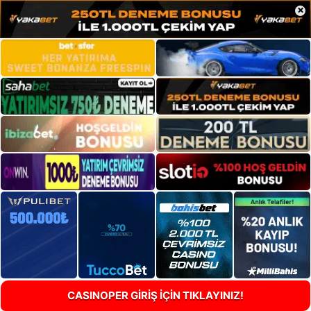
×
CASINOPER GİRİŞ İÇİN TIKLAYINIZ!