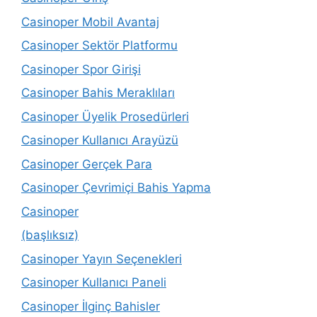
Casinoper Mobil Avantaj
Casinoper Sektör Platformu
Casinoper Spor Girişi
Casinoper Bahis Meraklıları
Casinoper Üyelik Prosedürleri
Casinoper Kullanıcı Arayüzü
Casinoper Gerçek Para
Casinoper Çevrimiçi Bahis Yapma
Casinoper
(başlıksız)
Casinoper Yayın Seçenekleri
Casinoper Kullanıcı Paneli
Casinoper İlginç Bahisler