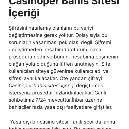
Casinoper Bahis Sitesi
İçeriği
Şifresini hatırlamış olanların bu veriyi
değiştirmesine gerek yoktur. Dolayısıyla bu
sorunların yaşanması pek olası değil. Şifremi
değiştirmeden hesabımda oturum açma
prosedürü nedir ve bunun, hesabıma erişmenin
olağan yolu olduğunu lütfen unutmayın. Site
kullanıcıları siteye güvenirse kullanıcı adı ve
şifresi aynı kalacaktır. Öte yandan şifreyi
Casinoper bahis sitesi i̇çeriği
değiştirmek
isterseniz prosedür hızlandırılacaktır. Canlı
sohbetimiz 7/24 mevcuttur.İhbar üzerine
bahisçiler hızla yasa dışı faaliyetlere giriştiler.
Yasa dışı bir casino sitesi, farklı spor dallarına
bahis oynamanıza izin verir. Bu kısma casino