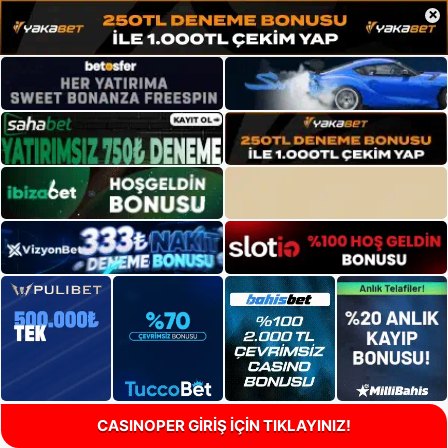
×
CASINOPER GİRİŞ İÇİN TIKLAYINIZ!