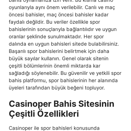
oyunlarıyla aynı önem verilebilir. Canlı ve maç
öncesi bahisler, maç öncesi bahisler kadar
faydalı değildir. Bu veriler özellikle spor
bahislerinin sonuçlarıyla bağlantılıdır ve uygun
oranlar şeklinde sunulmaktadır. Her spor
dalında en uygun bahisleri sitede bulabilirsiniz.
Başarılı spor bahislerini belirtmek için daha
büyük sayılar kullanın. Genel olarak sitenin
çeşitli bölümlerinin önemli miktarda kar
sağladığı söylenebilir. Bu güvenilir ve yetkili spor
bahis platformu, spor bahislerinin her alanında
üyeleri tarafından büyük beğeni topluyor.
Casinoper Bahis Sitesinin
Çeşitli Özellikleri
Casinoper ile spor bahisleri konusunda