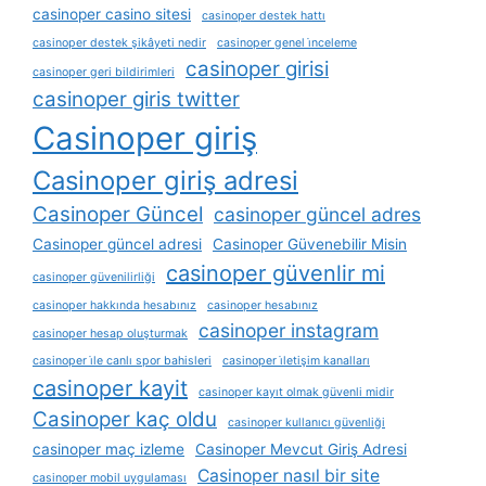
casinoper casino sitesi
casinoper destek hattı
casinoper destek şikâyeti nedir
casinoper genel i̇nceleme
casinoper girisi
casinoper geri bildirimleri
casinoper giris twitter
Casinoper giriş
Casinoper giriş adresi
Casinoper Güncel
casinoper güncel adres
Casinoper güncel adresi
Casinoper Güvenebilir Misin
casinoper güvenlir mi
casinoper güvenilirliği
casinoper hakkında hesabınız
casinoper hesabınız
casinoper instagram
casinoper hesap oluşturmak
casinoper i̇le canlı spor bahisleri
casinoper i̇letişim kanalları
casinoper kayit
casinoper kayıt olmak güvenli midir
Casinoper kaç oldu
casinoper kullanıcı güvenliği
casinoper maç izleme
Casinoper Mevcut Giriş Adresi
Casinoper nasıl bir site
casinoper mobil uygulaması