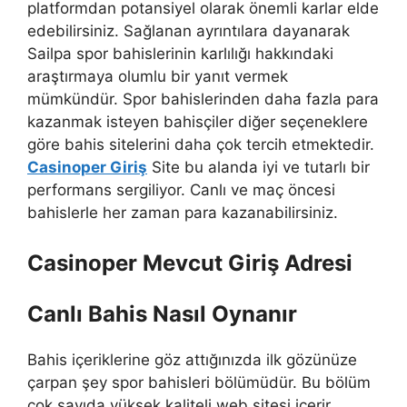
platformdan potansiyel olarak önemli karlar elde
edebilirsiniz. Sağlanan ayrıntılara dayanarak
Sailpa spor bahislerinin karlılığı hakkındaki
araştırmaya olumlu bir yanıt vermek
mümkündür. Spor bahislerinden daha fazla para
kazanmak isteyen bahisçiler diğer seçeneklere
göre bahis sitelerini daha çok tercih etmektedir.
Casinoper Giriş
Site bu alanda iyi ve tutarlı bir
performans sergiliyor. Canlı ve maç öncesi
bahislerle her zaman para kazanabilirsiniz.
Casinoper Mevcut Giriş Adresi
Canlı Bahis Nasıl Oynanır
Bahis içeriklerine göz attığınızda ilk gözünüze
çarpan şey spor bahisleri bölümüdür. Bu bölüm
çok sayıda yüksek kaliteli web sitesi içerir.