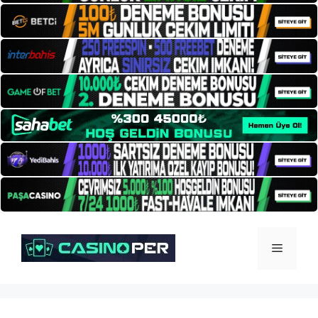
İçeriğe
atla
Menü