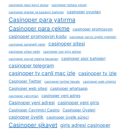
casinoper nasıl kayıt olunur
casinoper notlara yorum
casinoper oyunları
casinoper oranlar ve kazançlı bahisler
Casinoper para yatırma
Casinoper para çekme
casinoper promosyon
casinoper promosyon kodu
casinoper servis üyelik i̇şlemleri
casinoper sitesi
casinoper seçeneği nedir
casinoper sitesi nedir
casinoper son giriş adresi
casinoper spor bahisleri
casinoper sosyal medya hesapları
casinoper telegram
casinoper tv canli maç izle
casinoper tv izle
Casinoper Twitter
casinoper twitter hesabı
casinoper web sitemiz
Casinoper web sitesi
casinoper whatsapp
casinoper yeni adres
casinoper yatırımları
Casinoper yeni adresi
casinoper yeni giris
Casinoper Çevrimiçi Casino
Casinoper Üyeleri
casinoper üyelik
casinoper üyelik süreci
Casinoper şikayet
giris adresi casinoper