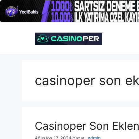
İçeriğe
atla
casinoper son ekl
Casinoper Son Eklent
Ağustos 17, 2024
Yazarı:
admin