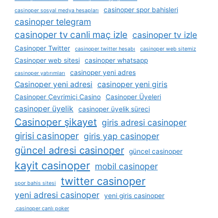
casinoper spor bahisleri
casinoper sosyal medya hesapları
casinoper telegram
casinoper tv canli maç izle
casinoper tv izle
Casinoper Twitter
casinoper twitter hesabı
casinoper web sitemiz
Casinoper web sitesi
casinoper whatsapp
casinoper yeni adres
casinoper yatırımları
Casinoper yeni adresi
casinoper yeni giris
Casinoper Çevrimiçi Casino
Casinoper Üyeleri
casinoper üyelik
casinoper üyelik süreci
Casinoper şikayet
giris adresi casinoper
girisi casinoper
giris yap casinoper
güncel adresi casinoper
güncel casinoper
kayit casinoper
mobil casinoper
twitter casinoper
spor bahis sitesi
yeni adresi casinoper
yeni giris casinoper
casinoper canlı poker