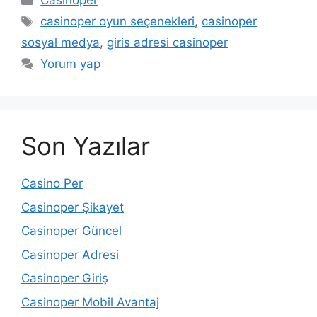
Casinoper
Etiketler
casinoper oyun seçenekleri
,
casinoper
sosyal medya
,
giris adresi casinoper
Yorum yap
Son Yazılar
Casino Per
Casinoper Şikayet
Casinoper Güncel
Casinoper Adresi
Casinoper Giriş
Casinoper Mobil Avantaj