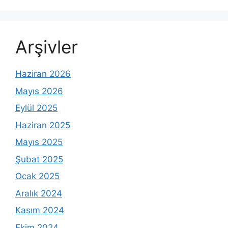
Arşivler
Haziran 2026
Mayıs 2026
Eylül 2025
Haziran 2025
Mayıs 2025
Şubat 2025
Ocak 2025
Aralık 2024
Kasım 2024
Ekim 2024