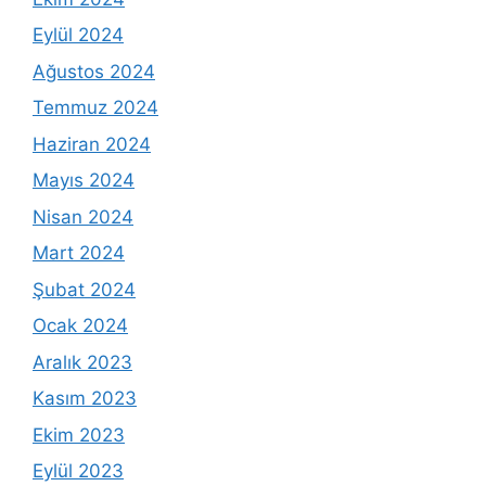
Eylül 2024
Ağustos 2024
Temmuz 2024
Haziran 2024
Mayıs 2024
Nisan 2024
Mart 2024
Şubat 2024
Ocak 2024
Aralık 2023
Kasım 2023
Ekim 2023
Eylül 2023