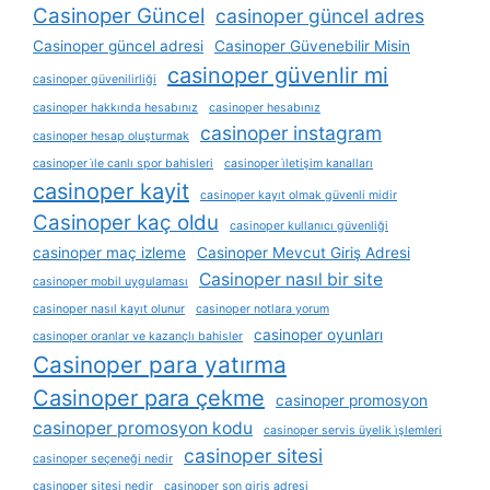
Casinoper Güncel
casinoper güncel adres
Casinoper güncel adresi
Casinoper Güvenebilir Misin
casinoper güvenlir mi
casinoper güvenilirliği
casinoper hakkında hesabınız
casinoper hesabınız
casinoper instagram
casinoper hesap oluşturmak
casinoper i̇le canlı spor bahisleri
casinoper i̇letişim kanalları
casinoper kayit
casinoper kayıt olmak güvenli midir
Casinoper kaç oldu
casinoper kullanıcı güvenliği
casinoper maç izleme
Casinoper Mevcut Giriş Adresi
Casinoper nasıl bir site
casinoper mobil uygulaması
casinoper nasıl kayıt olunur
casinoper notlara yorum
casinoper oyunları
casinoper oranlar ve kazançlı bahisler
Casinoper para yatırma
Casinoper para çekme
casinoper promosyon
casinoper promosyon kodu
casinoper servis üyelik i̇şlemleri
casinoper sitesi
casinoper seçeneği nedir
casinoper sitesi nedir
casinoper son giriş adresi