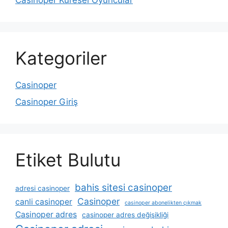
Kategoriler
Casinoper
Casinoper Giriş
Etiket Bulutu
bahis sitesi casinoper
adresi casinoper
Casinoper
canli casinoper
casinoper abonelikten çıkmak
Casinoper adres
casinoper adres değişikliği