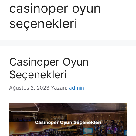
casinoper oyun
seçenekleri
Casinoper Oyun
Seçenekleri
Ağustos 2, 2023
Yazarı:
admin