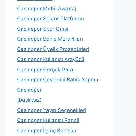
Casinoper Mobil Avantaj
Casinoper Sektör Platformu
Casinoper Spor Girişi
Casinoper Bahis Meraklıları
Casinoper Üyelik Prosedürleri
Casinoper Kullanıcı Arayüzü
Casinoper Gerçek Para
Casinoper Çevrimiçi Bahis Yapma
Casinoper
(başlıksız)
Casinoper Yayın Seçenekleri
Casinoper Kullanıcı Paneli
Casinoper İlginç Bahisler