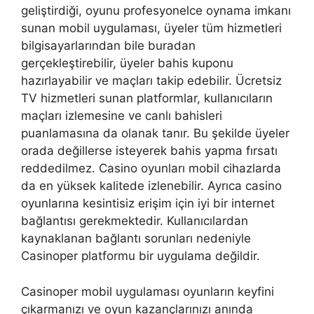
geliştirdiği, oyunu profesyonelce oynama imkanı
sunan mobil uygulaması, üyeler tüm hizmetleri
bilgisayarlarından bile buradan
gerçekleştirebilir, üyeler bahis kuponu
hazırlayabilir ve maçları takip edebilir. Ücretsiz
TV hizmetleri sunan platformlar, kullanıcıların
maçları izlemesine ve canlı bahisleri
puanlamasına da olanak tanır. Bu şekilde üyeler
orada değillerse isteyerek bahis yapma fırsatı
reddedilmez. Casino oyunları mobil cihazlarda
da en yüksek kalitede izlenebilir. Ayrıca casino
oyunlarına kesintisiz erişim için iyi bir internet
bağlantısı gerekmektedir. Kullanıcılardan
kaynaklanan bağlantı sorunları nedeniyle
Casinoper platformu bir uygulama değildir.
Casinoper mobil uygulaması oyunların keyfini
çıkarmanızı ve oyun kazançlarınızı anında