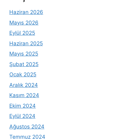
Haziran 2026
Mayıs 2026
Eylül 2025
Haziran 2025
Mayıs 2025
Şubat 2025
Ocak 2025
Aralık 2024
Kasım 2024
Ekim 2024
Eylül 2024
Ağustos 2024
Temmuz 2024