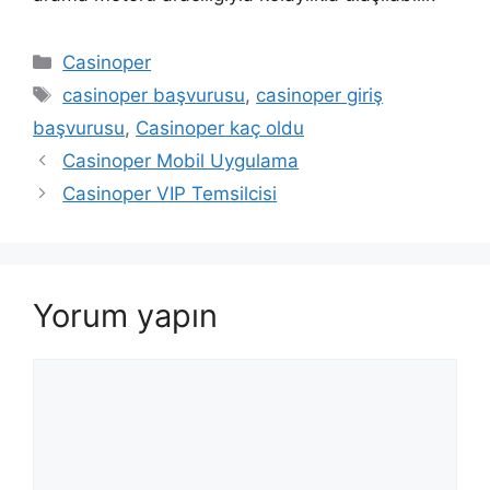
Kategoriler
Casinoper
Etiketler
casinoper başvurusu
,
casinoper giriş
başvurusu
,
Casinoper kaç oldu
Yazı
Casinoper Mobil Uygulama
dolaşımı
Casinoper VIP Temsilcisi
Yorum yapın
Yorum