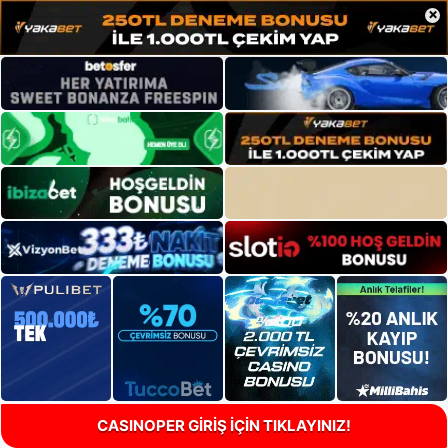
×
CASINOPER GİRİŞ İÇİN TIKLAYINIZ!