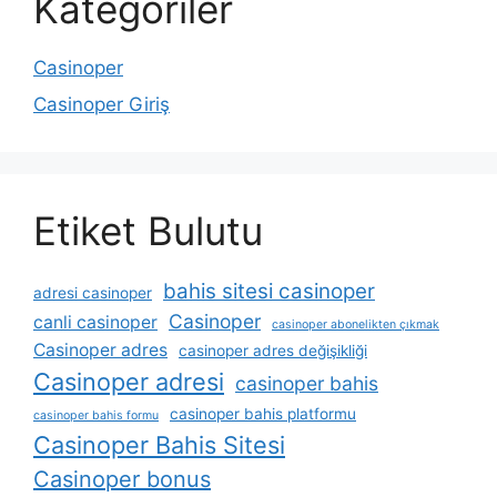
Kategoriler
Casinoper
Casinoper Giriş
Etiket Bulutu
bahis sitesi casinoper
adresi casinoper
Casinoper
canli casinoper
casinoper abonelikten çıkmak
Casinoper adres
casinoper adres değişikliği
Casinoper adresi
casinoper bahis
casinoper bahis platformu
casinoper bahis formu
Casinoper Bahis Sitesi
Casinoper bonus