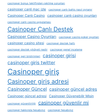
casinoper bonus teklifinden çekilme sorunları
casinoper canli maç izle
casinoper canlı bahis nasıl oynanır
Casinoper Canlı Casino
casinoper canlı casino oyunları
casinoper canlı casino uygulaması
Casinoper Canlı Destek
Casinoper Casino Oyunları
casinoper casino poker oyunları
casinoper casino sitesi
casinoper destek hattı
casinoper destek şikâyeti nedir
casinoper genel i̇nceleme
casinoper girisi
casinoper geri bildirimleri
casinoper giris twitter
Casinoper giriş
Casinoper giriş adresi
Casinoper Güncel
casinoper güncel adres
Casinoper güncel adresi
Casinoper Güvenebilir Misin
casinoper güvenlir mi
casinoper güvenilirliği
casinoper hakkında hesabınız
casinoper hesabınız