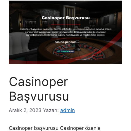
Casinoper
Başvurusu
Aralık 2, 2023
Yazarı:
admin
Casinoper başvurusu Casinoper özenle