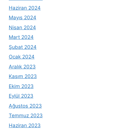
Haziran 2024
Mayıs 2024
Nisan 2024
Mart 2024
Şubat 2024
Ocak 2024
Aralık 2023
Kasım 2023
Ekim 2023
Eylül 2023
Ağustos 2023
Temmuz 2023
Haziran 2023