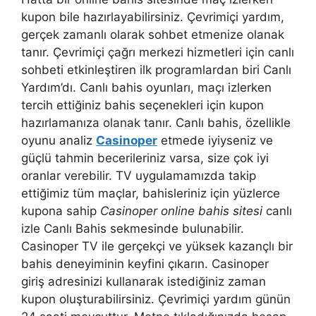
kupon bile hazırlayabilirsiniz. Çevrimiçi yardım,
gerçek zamanlı olarak sohbet etmenize olanak
tanır. Çevrimiçi çağrı merkezi hizmetleri için canlı
sohbeti etkinleştiren ilk programlardan biri Canlı
Yardım’dı. Canlı bahis oyunları, maçı izlerken
tercih ettiğiniz bahis seçenekleri için kupon
hazırlamanıza olanak tanır. Canlı bahis, özellikle
oyunu analiz
Casinoper
etmede iyiyseniz ve
güçlü tahmin becerileriniz varsa, size çok iyi
oranlar verebilir. TV uygulamamızda takip
ettiğimiz tüm maçlar, bahisleriniz için yüzlerce
kupona sahip
Casinoper online bahis sitesi
canlı
izle Canlı Bahis sekmesinde bulunabilir.
Casinoper TV ile gerçekçi ve yüksek kazançlı bir
bahis deneyiminin keyfini çıkarın. Casinoper
giriş adresinizi kullanarak istediğiniz zaman
kupon oluşturabilirsiniz. Çevrimiçi yardım günün