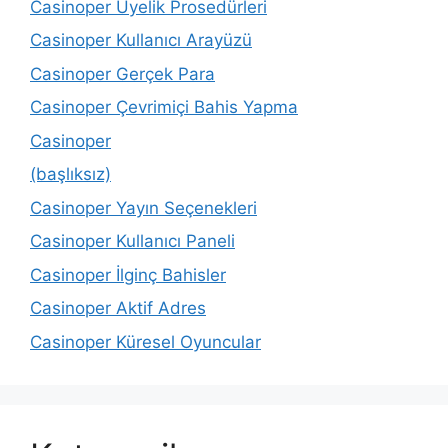
Casinoper Üyelik Prosedürleri
Casinoper Kullanıcı Arayüzü
Casinoper Gerçek Para
Casinoper Çevrimiçi Bahis Yapma
Casinoper
(başlıksız)
Casinoper Yayın Seçenekleri
Casinoper Kullanıcı Paneli
Casinoper İlginç Bahisler
Casinoper Aktif Adres
Casinoper Küresel Oyuncular