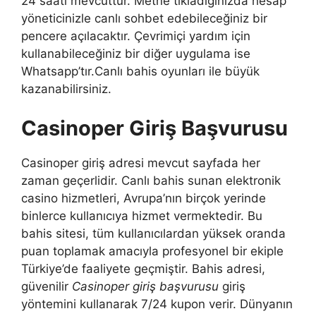
24 saati mevcuttur. Metne tıkladığınızda hesap
yöneticinizle canlı sohbet edebileceğiniz bir
pencere açılacaktır. Çevrimiçi yardım için
kullanabileceğiniz bir diğer uygulama ise
Whatsapp’tır.Canlı bahis oyunları ile büyük
kazanabilirsiniz.
Casinoper Giriş Başvurusu
Casinoper giriş adresi mevcut sayfada her
zaman geçerlidir. Canlı bahis sunan elektronik
casino hizmetleri, Avrupa’nın birçok yerinde
binlerce kullanıcıya hizmet vermektedir. Bu
bahis sitesi, tüm kullanıcılardan yüksek oranda
puan toplamak amacıyla profesyonel bir ekiple
Türkiye’de faaliyete geçmiştir. Bahis adresi,
güvenilir
Casinoper giriş başvurusu
giriş
yöntemini kullanarak 7/24 kupon verir. Dünyanın