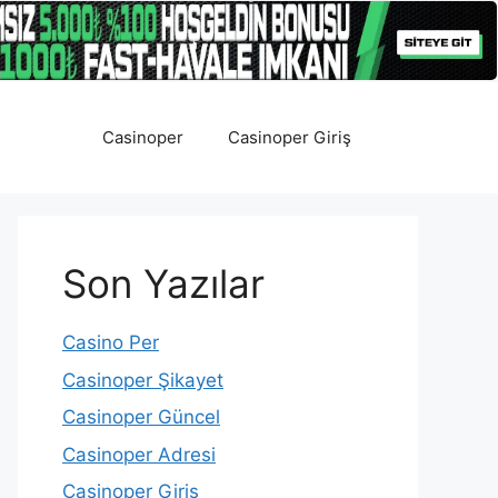
Casinoper
Casinoper Giriş
Son Yazılar
Casino Per
Casinoper Şikayet
Casinoper Güncel
Casinoper Adresi
Casinoper Giriş