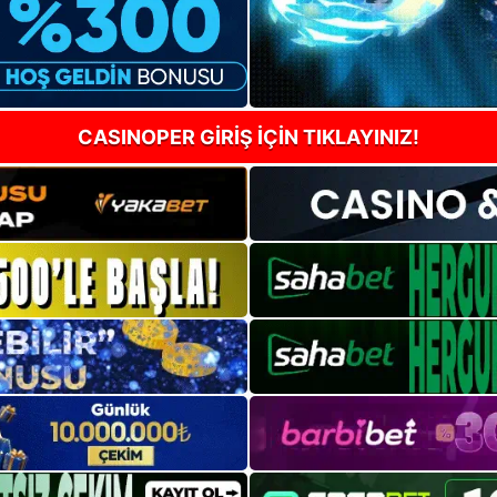
CASINOPER GİRİŞ İÇİN TIKLAYINIZ!