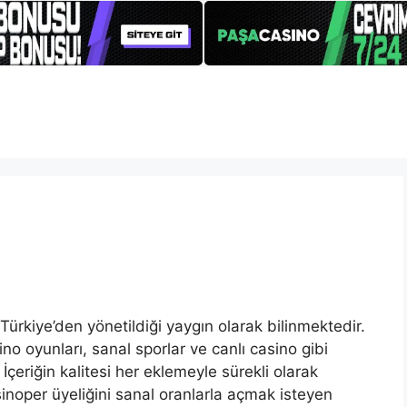
r
ürkiye’den yönetildiği yaygın olarak bilinmektedir.
sino oyunları, sanal sporlar ve canlı casino gibi
. İçeriğin kalitesi her eklemeyle sürekli olarak
inoper üyeliğini sanal oranlarla açmak isteyen