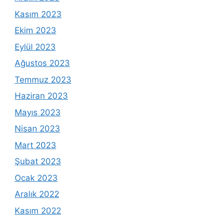
Kasım 2023
Ekim 2023
Eylül 2023
Ağustos 2023
Temmuz 2023
Haziran 2023
Mayıs 2023
Nisan 2023
Mart 2023
Şubat 2023
Ocak 2023
Aralık 2022
Kasım 2022