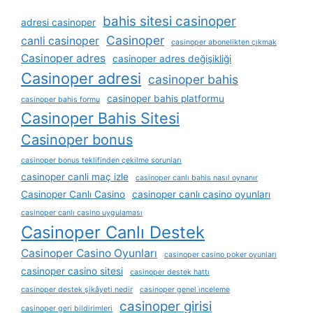
bahis sitesi casinoper
adresi casinoper
Casinoper
canli casinoper
casinoper abonelikten çıkmak
Casinoper adres
casinoper adres değişikliği
Casinoper adresi
casinoper bahis
casinoper bahis platformu
casinoper bahis formu
Casinoper Bahis Sitesi
Casinoper bonus
casinoper bonus teklifinden çekilme sorunları
casinoper canli maç izle
casinoper canlı bahis nasıl oynanır
Casinoper Canlı Casino
casinoper canlı casino oyunları
casinoper canlı casino uygulaması
Casinoper Canlı Destek
Casinoper Casino Oyunları
casinoper casino poker oyunları
casinoper casino sitesi
casinoper destek hattı
casinoper destek şikâyeti nedir
casinoper genel i̇nceleme
casinoper girisi
casinoper geri bildirimleri