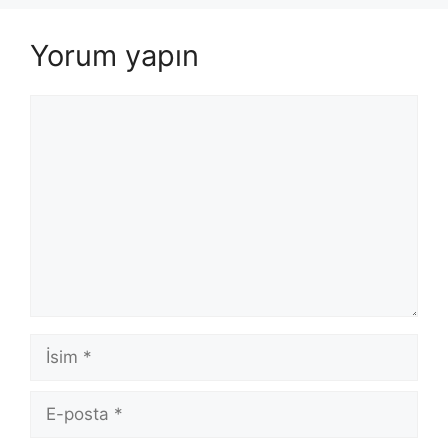
Yorum yapın
Yorum
İsim
E-
posta