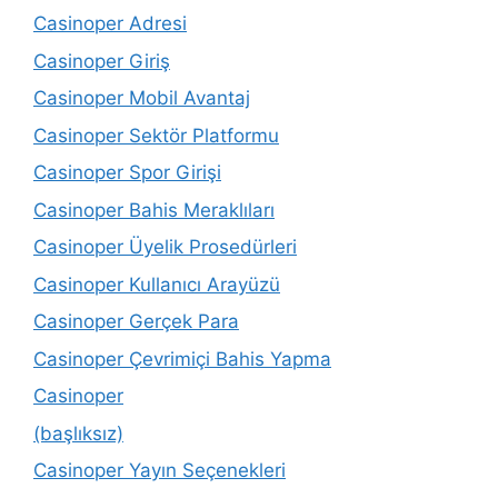
Casinoper Adresi
Casinoper Giriş
Casinoper Mobil Avantaj
Casinoper Sektör Platformu
Casinoper Spor Girişi
Casinoper Bahis Meraklıları
Casinoper Üyelik Prosedürleri
Casinoper Kullanıcı Arayüzü
Casinoper Gerçek Para
Casinoper Çevrimiçi Bahis Yapma
Casinoper
(başlıksız)
Casinoper Yayın Seçenekleri