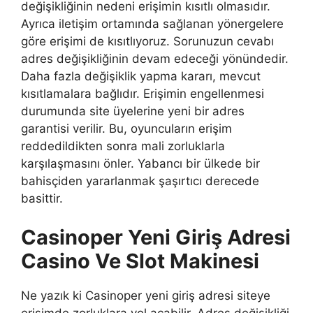
değişikliğinin nedeni erişimin kısıtlı olmasıdır.
Ayrıca iletişim ortamında sağlanan yönergelere
göre erişimi de kısıtlıyoruz. Sorunuzun cevabı
adres değişikliğinin devam edeceği yönündedir.
Daha fazla değişiklik yapma kararı, mevcut
kısıtlamalara bağlıdır. Erişimin engellenmesi
durumunda site üyelerine yeni bir adres
garantisi verilir. Bu, oyuncuların erişim
reddedildikten sonra mali zorluklarla
karşılaşmasını önler. Yabancı bir ülkede bir
bahisçiden yararlanmak şaşırtıcı derecede
basittir.
Casinoper Yeni Giriş Adresi
Casino Ve Slot Makinesi
Ne yazık ki Casinoper yeni giriş adresi siteye
erişimde zorluklara yol açabilir. Adres değişikliği