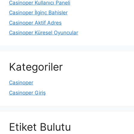
Casinoper Kullanıcı Paneli
Casinoper İlginç Bahisler
Casinoper Aktif Adres
Casinoper Küresel Oyuncular
Kategoriler
Casinoper
Casinoper Giriş
Etiket Bulutu