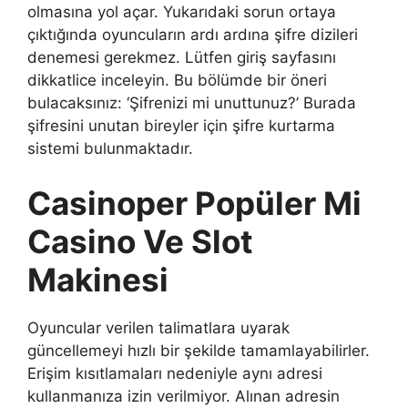
olmasına yol açar. Yukarıdaki sorun ortaya
çıktığında oyuncuların ardı ardına şifre dizileri
denemesi gerekmez. Lütfen giriş sayfasını
dikkatlice inceleyin. Bu bölümde bir öneri
bulacaksınız: ‘Şifrenizi mi unuttunuz?’ Burada
şifresini unutan bireyler için şifre kurtarma
sistemi bulunmaktadır.
Casinoper Popüler Mi
Casino Ve Slot
Makinesi
Oyuncular verilen talimatlara uyarak
güncellemeyi hızlı bir şekilde tamamlayabilirler.
Erişim kısıtlamaları nedeniyle aynı adresi
kullanmanıza izin verilmiyor. Alınan adresin