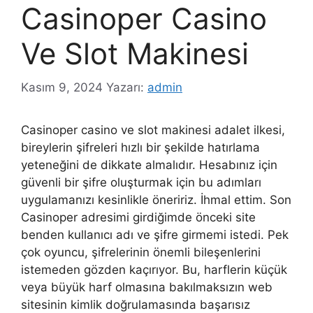
Casinoper Casino
Ve Slot Makinesi
Kasım 9, 2024
Yazarı:
admin
Casinoper casino ve slot makinesi adalet ilkesi,
bireylerin şifreleri hızlı bir şekilde hatırlama
yeteneğini de dikkate almalıdır. Hesabınız için
güvenli bir şifre oluşturmak için bu adımları
uygulamanızı kesinlikle öneririz. İhmal ettim. Son
Casinoper adresimi girdiğimde önceki site
benden kullanıcı adı ve şifre girmemi istedi. Pek
çok oyuncu, şifrelerinin önemli bileşenlerini
istemeden gözden kaçırıyor. Bu, harflerin küçük
veya büyük harf olmasına bakılmaksızın web
sitesinin kimlik doğrulamasında başarısız