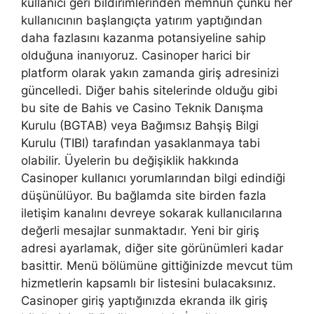
kullanıcı geri bildirimlerinden memnun çünkü her
kullanıcının başlangıçta yatırım yaptığından
daha fazlasını kazanma potansiyeline sahip
olduğuna inanıyoruz. Casinoper harici bir
platform olarak yakın zamanda giriş adresinizi
güncelledi. Diğer bahis sitelerinde olduğu gibi
bu site de Bahis ve Casino Teknik Danışma
Kurulu (BGTAB) veya Bağımsız Bahşiş Bilgi
Kurulu (TIBI) tarafından yasaklanmaya tabi
olabilir. Üyelerin bu değişiklik hakkında
Casinoper kullanıcı yorumlarından bilgi edindiği
düşünülüyor. Bu bağlamda site birden fazla
iletişim kanalını devreye sokarak kullanıcılarına
değerli mesajlar sunmaktadır. Yeni bir giriş
adresi ayarlamak, diğer site görünümleri kadar
basittir. Menü bölümüne gittiğinizde mevcut tüm
hizmetlerin kapsamlı bir listesini bulacaksınız.
Casinoper giriş yaptığınızda ekranda ilk giriş