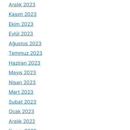
Aralık 2023
Kasım 2023
Ekim 2023
Eylül 2023
Ağustos 2023
Temmuz 2023
Haziran 2023
Mayıs 2023
Nisan 2023
Mart 2023
Şubat 2023
Ocak 2023
Aralık 2022