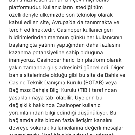
platformudur. Kullanıcıların istediği tüm
özellikleriyle ülkemizde son teknoloji olarak
kabul edilen site, Avrupa’da da tanınmakta ve
tercih edilmektedir. Casinoper kullanıcı geri
bildirimlerinden memnun çünkü her kullanıcının
başlangıçta yatırım yaptığından daha fazlasını
kazanma potansiyeline sahip olduğuna
inanıyoruz. Casinoper harici bir platform olarak
yakın zamanda giriş adresinizi güncelledi. Diğer
bahis sitelerinde olduğu gibi bu site de Bahis ve
Casino Teknik Danışma Kurulu (BGTAB) veya
Bağımsız Bahşiş Bilgi Kurulu (TIBI) tarafından
yasaklanmaya tabi olabilir. Üyelerin bu
değişiklik hakkında Casinoper kullanıcı
yorumlarından bilgi edindiği düşünülüyor. Bu
bağlamda site birden fazla iletişim kanalını
devreye sokarak kullanıcılarına değerli mesajlar