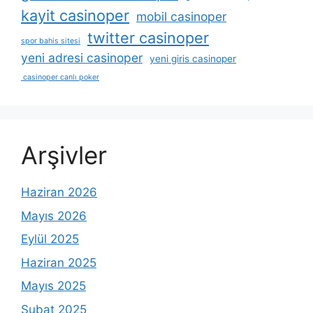
kayit casinoper
mobil casinoper
twitter casinoper
spor bahis sitesi
yeni adresi casinoper
yeni giris casinoper
casinoper canlı poker
Arşivler
Haziran 2026
Mayıs 2026
Eylül 2025
Haziran 2025
Mayıs 2025
Şubat 2025