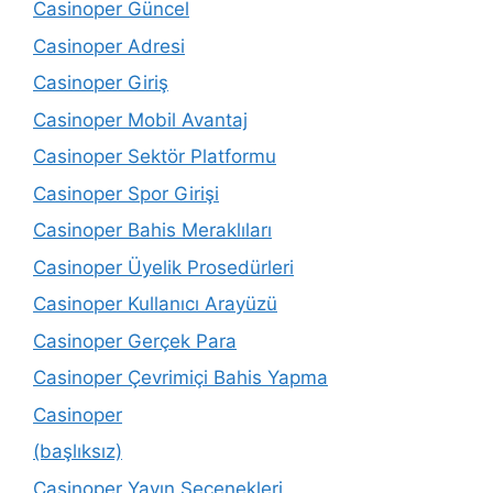
Casinoper Güncel
Casinoper Adresi
Casinoper Giriş
Casinoper Mobil Avantaj
Casinoper Sektör Platformu
Casinoper Spor Girişi
Casinoper Bahis Meraklıları
Casinoper Üyelik Prosedürleri
Casinoper Kullanıcı Arayüzü
Casinoper Gerçek Para
Casinoper Çevrimiçi Bahis Yapma
Casinoper
(başlıksız)
Casinoper Yayın Seçenekleri