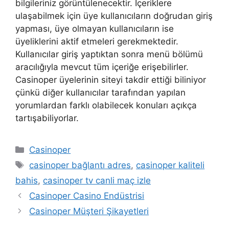
bilgileriniz görüntülenecektir. İçeriklere
ulaşabilmek için üye kullanıcıların doğrudan giriş
yapması, üye olmayan kullanıcıların ise
üyeliklerini aktif etmeleri gerekmektedir.
Kullanıcılar giriş yaptıktan sonra menü bölümü
aracılığıyla mevcut tüm içeriğe erişebilirler.
Casinoper üyelerinin siteyi takdir ettiği biliniyor
çünkü diğer kullanıcılar tarafından yapılan
yorumlardan farklı olabilecek konuları açıkça
tartışabiliyorlar.
Kategoriler
Casinoper
Etiketler
casinoper bağlantı adres
,
casinoper kaliteli
bahis
,
casinoper tv canli maç izle
Yazı
Casinoper Casino Endüstrisi
dolaşımı
Casinoper Müşteri Şikayetleri