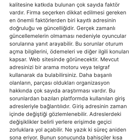
kalitesine katkıda bulunan çok sayıda faktör
vardır. Firma seçerken dikkat edilmesi gereken
en önemli faktörlerden biri kayıtlı adresinin
doğruluğu ve güncelliğidir. Gerçek zamanlı
güncellemelerin olmaması nedeniyle oyuncular
sorularına yanıt arayabilir. Bu sorunlar oturum
açma bilgilerini, ödemeleri ve diğer ilgili konuları
kapsar. Web sitesinde görünecektir. Mevcut
adresinizi bir arama motoru veya telgraf
kullanarak da bulabilirsiniz. Daha başarılı
olanların, parçası oldukları organizasyon
hakkında çok sayıda araştırması vardır. Bu
sorunlardan bazıları platformda kullanılan giriş
adresleriyle bağlantılıdır. Giriş adresinin zaman
içinde değiştiği gözlemlenebilir. Adreslerdeki
değişiklikler belirli yerlere erişimde geçici
zorluklara yol açabilir. Ne yazık ki süreç aniden
sona eriyor. Bunun sonucunda bahisçiler kısa