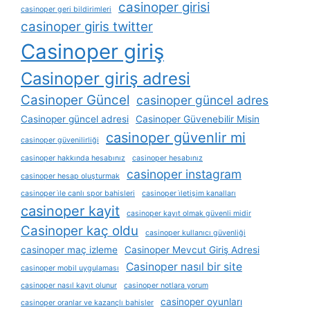
casinoper girisi
casinoper geri bildirimleri
casinoper giris twitter
Casinoper giriş
Casinoper giriş adresi
Casinoper Güncel
casinoper güncel adres
Casinoper güncel adresi
Casinoper Güvenebilir Misin
casinoper güvenlir mi
casinoper güvenilirliği
casinoper hakkında hesabınız
casinoper hesabınız
casinoper instagram
casinoper hesap oluşturmak
casinoper i̇le canlı spor bahisleri
casinoper i̇letişim kanalları
casinoper kayit
casinoper kayıt olmak güvenli midir
Casinoper kaç oldu
casinoper kullanıcı güvenliği
casinoper maç izleme
Casinoper Mevcut Giriş Adresi
Casinoper nasıl bir site
casinoper mobil uygulaması
casinoper nasıl kayıt olunur
casinoper notlara yorum
casinoper oyunları
casinoper oranlar ve kazançlı bahisler