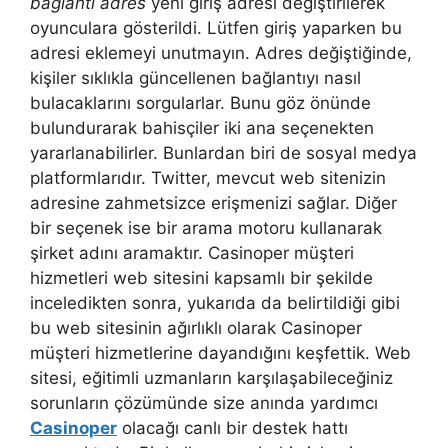
bağlantı adres
yeni giriş adresi değiştirilerek
oyunculara gösterildi. Lütfen giriş yaparken bu
adresi eklemeyi unutmayın. Adres değiştiğinde,
kişiler sıklıkla güncellenen bağlantıyı nasıl
bulacaklarını sorgularlar. Bunu göz önünde
bulundurarak bahisçiler iki ana seçenekten
yararlanabilirler. Bunlardan biri de sosyal medya
platformlarıdır. Twitter, mevcut web sitenizin
adresine zahmetsizce erişmenizi sağlar. Diğer
bir seçenek ise bir arama motoru kullanarak
şirket adını aramaktır. Casinoper müşteri
hizmetleri web sitesini kapsamlı bir şekilde
inceledikten sonra, yukarıda da belirtildiği gibi
bu web sitesinin ağırlıklı olarak Casinoper
müşteri hizmetlerine dayandığını keşfettik. Web
sitesi, eğitimli uzmanların karşılaşabileceğiniz
sorunların çözümünde size anında yardımcı
Casinoper
olacağı canlı bir destek hattı