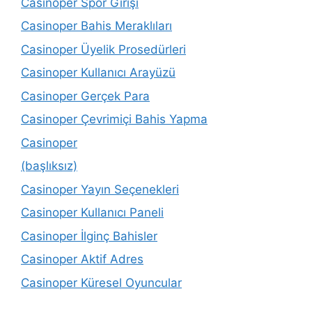
Casinoper Spor Girişi
Casinoper Bahis Meraklıları
Casinoper Üyelik Prosedürleri
Casinoper Kullanıcı Arayüzü
Casinoper Gerçek Para
Casinoper Çevrimiçi Bahis Yapma
Casinoper
(başlıksız)
Casinoper Yayın Seçenekleri
Casinoper Kullanıcı Paneli
Casinoper İlginç Bahisler
Casinoper Aktif Adres
Casinoper Küresel Oyuncular