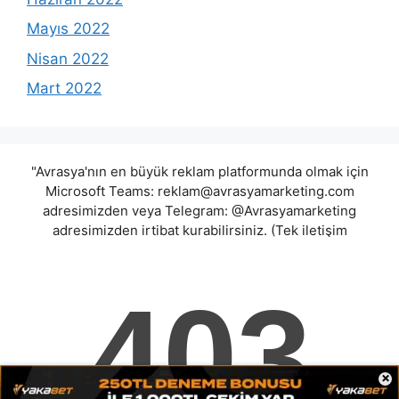
Mayıs 2022
Nisan 2022
Mart 2022
"Avrasya'nın en büyük reklam platformunda olmak için
Microsoft Teams:
reklam@avrasyamarketing.com
adresimizden veya Telegram: @Avrasyamarketing
adresimizden irtibat kurabilirsiniz. (Tek iletişim
adreslerimiz teams / telegram ve mail adresimizdir.
Harici hiçbir iletişim adresimiz bulunmamaktadır.
Lütfen itibar etmeyiniz.) Türkiye yasalarına göre 7258
sayılı kanun uyarınca yasa dışı bahis oynamanın
cezaları mevcuttur. Şu an bulunduğunuz site hiç bir
şekilde illegal bahis oyunları oynatmıyor ve oynamaya
aracı olmuyordur.
helixbet
|
inatbahis
|
dumanbet
|
×
aresbet
|
wantedbet
|
slottica
|
milosbet
|
casinopol
"