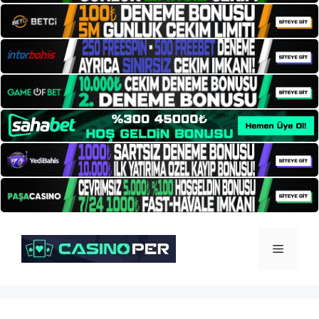
İçeriğe
atla
Menü