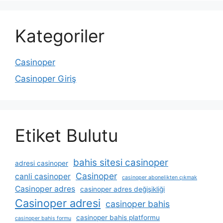
Kategoriler
Casinoper
Casinoper Giriş
Etiket Bulutu
bahis sitesi casinoper
adresi casinoper
Casinoper
canli casinoper
casinoper abonelikten çıkmak
Casinoper adres
casinoper adres değişikliği
Casinoper adresi
casinoper bahis
casinoper bahis platformu
casinoper bahis formu