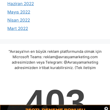
Haziran 2022
Mayıs 2022
Nisan 2022
Mart 2022
"Avrasya'nın en büyük reklam platformunda olmak için
Microsoft Teams:
reklam@avrasyamarketing.com
adresimizden veya Telegram: @Avrasyamarketing
adresimizden irtibat kurabilirsiniz. (Tek iletişim
adreslerimiz teams / telegram ve mail adresimizdir.
Harici hiçbir iletişim adresimiz bulunmamaktadır.
Lütfen itibar etmeyiniz.) Türkiye yasalarına göre 7258
sayılı kanun uyarınca yasa dışı bahis oynamanın
cezaları mevcuttur. Şu an bulunduğunuz site hiç bir
şekilde illegal bahis oyunları oynatmıyor ve oynamaya
aracı olmuyordur.
helixbet
|
inatbahis
|
dumanbet
|
×