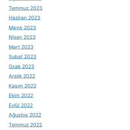
Temmuz 2023
Haziran 2023
Mayıs 2023
Nisan 2023
Mart 2023
Şubat 2023
Ocak 2023
Aralık 2022
Kasım 2022
Ekim 2022
Eylül 2022
Ağustos 2022
Temmuz 2022