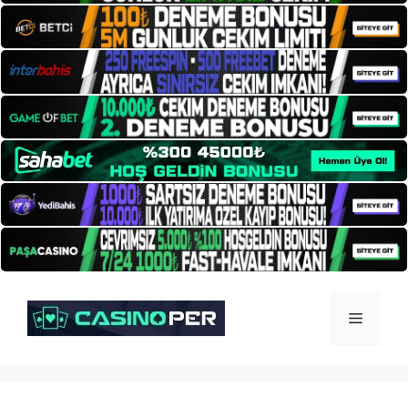
İçeriğe
atla
Menü