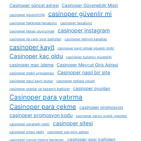
Casinoper güncel adresi
Casinoper Güvenebilir Misin
casinoper güvenlir mi
casinoper güvenilirliği
casinoper hakkında hesabınız
casinoper hesabınız
casinoper instagram
casinoper hesap oluşturmak
casinoper i̇le canlı spor bahisleri
casinoper i̇letişim kanalları
casinoper kayit
casinoper kayıt olmak güvenli midir
Casinoper kaç oldu
casinoper kullanıcı güvenliği
casinoper maç izleme
Casinoper Mevcut Giriş Adresi
Casinoper nasıl bir site
casinoper mobil uygulaması
casinoper nasıl kayıt olunur
casinoper notlara yorum
casinoper oyunları
casinoper oranlar ve kazançlı bahisler
Casinoper para yatırma
Casinoper para çekme
casinoper promosyon
casinoper promosyon kodu
casinoper servis üyelik i̇şlemleri
casinoper sitesi
casinoper seçeneği nedir
casinoper sitesi nedir
casinoper son giriş adresi
casinoper spor bahisleri
casinoper sosyal medya hesapları