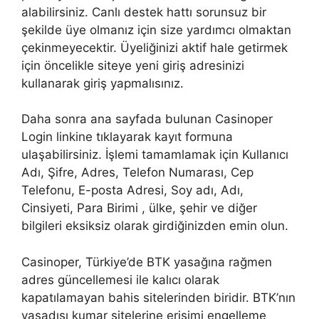
alabilirsiniz. Canlı destek hattı sorunsuz bir
şekilde üye olmanız için size yardımcı olmaktan
çekinmeyecektir. Üyeliğinizi aktif hale getirmek
için öncelikle siteye yeni giriş adresinizi
kullanarak giriş yapmalısınız.
Daha sonra ana sayfada bulunan Casinoper
Login linkine tıklayarak kayıt formuna
ulaşabilirsiniz. İşlemi tamamlamak için Kullanıcı
Adı, Şifre, Adres, Telefon Numarası, Cep
Telefonu, E-posta Adresi, Soy adı, Adı,
Cinsiyeti, Para Birimi , ülke, şehir ve diğer
bilgileri eksiksiz olarak girdiğinizden emin olun.
Casinoper, Türkiye’de BTK yasağına rağmen
adres güncellemesi ile kalıcı olarak
kapatılamayan bahis sitelerinden biridir. BTK’nın
yasadışı kumar sitelerine erişimi engelleme