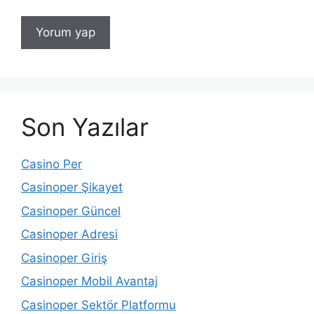
Son Yazılar
Casino Per
Casinoper Şikayet
Casinoper Güncel
Casinoper Adresi
Casinoper Giriş
Casinoper Mobil Avantaj
Casinoper Sektör Platformu