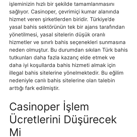
işleminizin hızlı bir şekilde tamamlanmasını
sağlıyor. Casinoper, çevrimiçi kumar alanında
hizmet veren şirketlerden biridir. Türkiye’de
yasal bahis sektörünün tek bir ajans tarafından
yönetilmesi, yasal sitelerin düşük oranlı
hizmetler ve sınırlı bahis seçenekleri sunmasına
neden olmuştur. Bu durumdan sıkılan Türk bahis
tutkunları daha fazla kazanç elde etmek ve
daha iyi koşullarda bahis hizmeti almak için
illegal bahis sitelerine yönelmektedir. Bu eğilim
nedeniyle canlı bahis sitelerine olan talebin
arttığı fark edilmiştir.
Casinoper İşlem
Ücretlerini Düşürecek
Mi