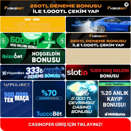
×
CASINOPER GİRİŞ İÇİN TIKLAYINIZ!