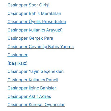
Casinoper Spor Girişi
Casinoper Bahis Meraklıları
Casinoper Üyelik Prosedürleri
Casinoper Kullanıcı Arayüzü
Casinoper Gerçek Para
Casinoper Çevrimiçi Bahis Yapma
Casinoper
(başlıksız)
Casinoper Yayın Seçenekleri
Casinoper Kullanıcı Paneli
Casinoper İlginç Bahisler
Casinoper Aktif Adres
Casinoper Küresel Oyuncular