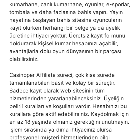
kumarhane, canlı kumarhane, oyunlar, e-sporlar,
tombala ve daha fazlasına bahis yapın. Yayın
hayatına başlayan bahis sitesine oyuncuların
kayıt olurken herhangi bir belge ya da üyelik
ücretine ihtiyacı yoktur. Ücretsiz kayıt formunu
doldurarak kişisel kumar hesabınızı açabilir,
avantajlarla dolu oyun dünyasının bir parçası
olabilirsiniz.
Casinoper Affiliate süreci, çok kısa sürede
tamamlanabilen basit ve kolay bir süreçtir.
Sadece kayıt olarak web sitesinin tüm
hizmetlerinden yararlanabileceksiniz. Üyeliğin
belirli kuralları ve koşulları vardır. Hesabınızı bu
kurallara göre aktif edebilirsiniz. Kaydolmak için
en az 18 yaşında olmanız gerektiğini unutmayın.
İşlem sırasında yardıma ihtiyacınız olursa
profesyonel müşteri hizmetlerinden bilgi