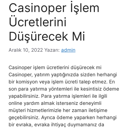
Casinoper İşlem
Ücretlerini
Düşürecek Mi
Aralık 10, 2022
Yazarı:
admin
Casinoper işlem ücretlerini düşürecek mi
Casinoper, yatırım yaptığınızda sizden herhangi
bir komisyon veya işlem ücreti talep etmez. En
son para yatırma yöntemleri ile kesintisiz ödeme
yapabilirsiniz. Para yatırma işlemleri ile ilgili
online yardım almak isterseniz deneyimli
müşteri hizmetlerimizle her zaman iletişime
geçebilirsiniz. Ayrıca ödeme yaparken herhangi
bir evraka, evraka ihtiyaç duymamanız da