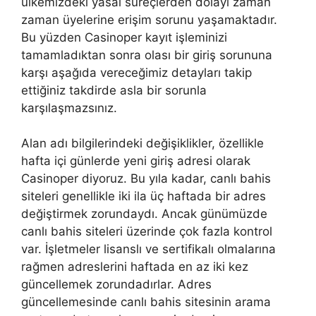
ülkemizdeki yasal süreçlerden dolayı zaman
zaman üyelerine erişim sorunu yaşamaktadır.
Bu yüzden Casinoper kayıt işleminizi
tamamladıktan sonra olası bir giriş sorununa
karşı aşağıda vereceğimiz detayları takip
ettiğiniz takdirde asla bir sorunla
karşılaşmazsınız.
Alan adı bilgilerindeki değişiklikler, özellikle
hafta içi günlerde yeni giriş adresi olarak
Casinoper diyoruz. Bu yıla kadar, canlı bahis
siteleri genellikle iki ila üç haftada bir adres
değiştirmek zorundaydı. Ancak günümüzde
canlı bahis siteleri üzerinde çok fazla kontrol
var. İşletmeler lisanslı ve sertifikalı olmalarına
rağmen adreslerini haftada en az iki kez
güncellemek zorundadırlar. Adres
güncellemesinde canlı bahis sitesinin arama