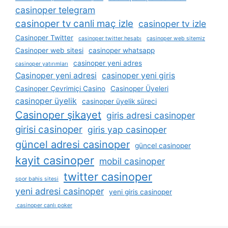
casinoper telegram
casinoper tv canli maç izle
casinoper tv izle
Casinoper Twitter
casinoper twitter hesabı
casinoper web sitemiz
Casinoper web sitesi
casinoper whatsapp
casinoper yeni adres
casinoper yatırımları
Casinoper yeni adresi
casinoper yeni giris
Casinoper Çevrimiçi Casino
Casinoper Üyeleri
casinoper üyelik
casinoper üyelik süreci
Casinoper şikayet
giris adresi casinoper
girisi casinoper
giris yap casinoper
güncel adresi casinoper
güncel casinoper
kayit casinoper
mobil casinoper
twitter casinoper
spor bahis sitesi
yeni adresi casinoper
yeni giris casinoper
casinoper canlı poker