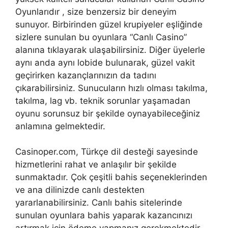
Oyunlarıdır , size benzersiz bir deneyim
sunuyor. Birbirinden güzel krupiyeler eşliğinde
sizlere sunulan bu oyunlara “Canlı Casino”
alanına tıklayarak ulaşabilirsiniz. Diğer üyelerle
aynı anda aynı lobide bulunarak, güzel vakit
geçirirken kazançlarınızın da tadını
çıkarabilirsiniz. Sunucuların hızlı olması takılma,
takılma, lag vb. teknik sorunlar yaşamadan
oyunu sorunsuz bir şekilde oynayabileceğiniz
anlamına gelmektedir.
Casinoper.com, Türkçe dil desteği sayesinde
hizmetlerini rahat ve anlaşılır bir şekilde
sunmaktadır. Çok çeşitli bahis seçeneklerinden
ve ana dilinizde canlı destekten
yararlanabilirsiniz. Canlı bahis sitelerinde
sunulan oyunlara bahis yaparak kazancınızı