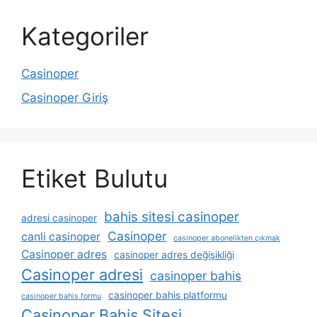
Kategoriler
Casinoper
Casinoper Giriş
Etiket Bulutu
bahis sitesi casinoper
adresi casinoper
Casinoper
canli casinoper
casinoper abonelikten çıkmak
Casinoper adres
casinoper adres değişikliği
Casinoper adresi
casinoper bahis
casinoper bahis platformu
casinoper bahis formu
Casinoper Bahis Sitesi