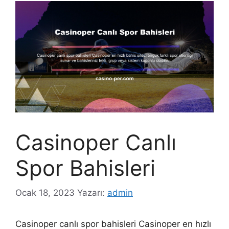
Casinoper Canlı
Spor Bahisleri
Ocak 18, 2023
Yazarı:
admin
Casinoper canlı spor bahisleri Casinoper en hızlı