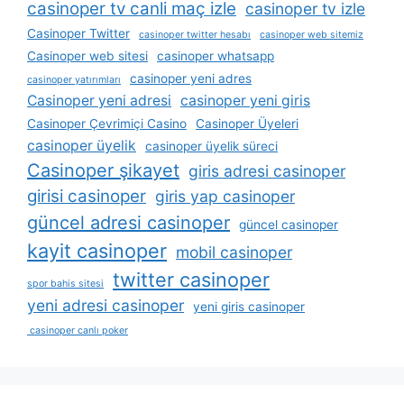
casinoper tv canli maç izle
casinoper tv izle
Casinoper Twitter
casinoper twitter hesabı
casinoper web sitemiz
Casinoper web sitesi
casinoper whatsapp
casinoper yeni adres
casinoper yatırımları
Casinoper yeni adresi
casinoper yeni giris
Casinoper Çevrimiçi Casino
Casinoper Üyeleri
casinoper üyelik
casinoper üyelik süreci
Casinoper şikayet
giris adresi casinoper
girisi casinoper
giris yap casinoper
güncel adresi casinoper
güncel casinoper
kayit casinoper
mobil casinoper
twitter casinoper
spor bahis sitesi
yeni adresi casinoper
yeni giris casinoper
casinoper canlı poker