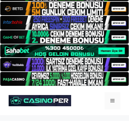
İçeriğe
atla
Menü