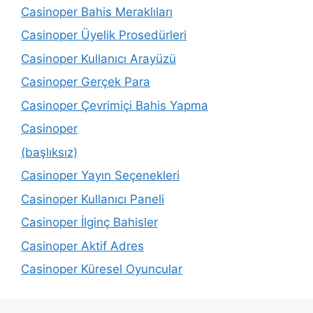
Casinoper Bahis Meraklıları
Casinoper Üyelik Prosedürleri
Casinoper Kullanıcı Arayüzü
Casinoper Gerçek Para
Casinoper Çevrimiçi Bahis Yapma
Casinoper
(başlıksız)
Casinoper Yayın Seçenekleri
Casinoper Kullanıcı Paneli
Casinoper İlginç Bahisler
Casinoper Aktif Adres
Casinoper Küresel Oyuncular