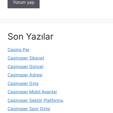
Son Yazılar
Casino Per
Casinoper Şikayet
Casinoper Güncel
Casinoper Adresi
Casinoper Giriş
Casinoper Mobil Avantaj
Casinoper Sektör Platformu
Casinoper Spor Girişi