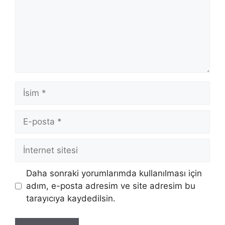
İsim
E-
posta
İnternet
sitesi
Daha sonraki yorumlarımda kullanılması için
adım, e-posta adresim ve site adresim bu
tarayıcıya kaydedilsin.