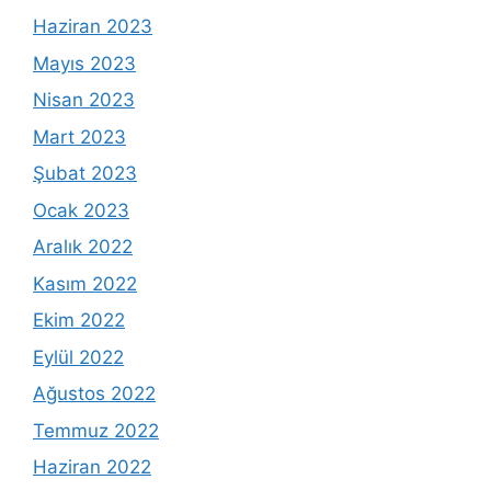
Haziran 2023
Mayıs 2023
Nisan 2023
Mart 2023
Şubat 2023
Ocak 2023
Aralık 2022
Kasım 2022
Ekim 2022
Eylül 2022
Ağustos 2022
Temmuz 2022
Haziran 2022