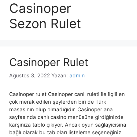
Casinoper
Sezon Rulet
Casinoper Rulet
Ağustos 3, 2022
Yazarı:
admin
Casinoper rulet Casinoper canlı ruleti ile ilgili en
çok merak edilen şeylerden biri de Türk
masasının olup olmadığıdır. Casinoper ana
sayfasında canlı casino menüsüne girdiğinizde
karşınıza tablo çıkıyor. Ancak oyun sağlayıcısına
bağlı olarak bu tabloları listeleme seçeneğiniz