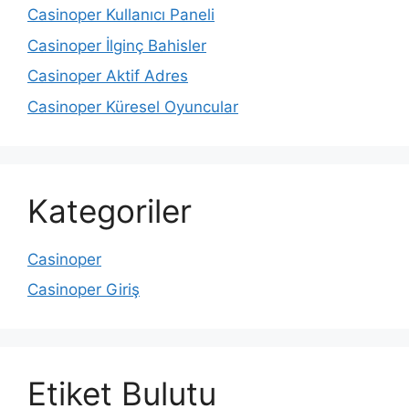
Casinoper Kullanıcı Paneli
Casinoper İlginç Bahisler
Casinoper Aktif Adres
Casinoper Küresel Oyuncular
Kategoriler
Casinoper
Casinoper Giriş
Etiket Bulutu