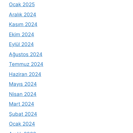
Ocak 2025
Aralık 2024
Kasım 2024
Ekim 2024
Eylül 2024
Ağustos 2024
Temmuz 2024
Haziran 2024
Mayıs 2024
Nisan 2024
Mart 2024
Şubat 2024
Ocak 2024