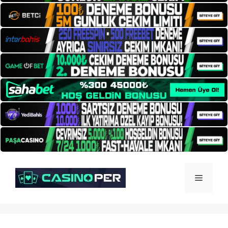
İçeriğe
atla
Menü