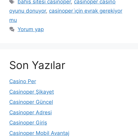
Etiketler
bahis sitesi casinoper
,
casinoper casino
oyunu donuyor
,
casinoper i̇çin evrak gerekiyor
mu
Yorum yap
Son Yazılar
Casino Per
Casinoper Şikayet
Casinoper Güncel
Casinoper Adresi
Casinoper Giriş
Casinoper Mobil Avantaj