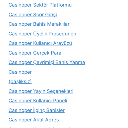
Casinoper Sektör Platformu
Casinoper Spor Girişi
Casinoper Bahis Meraklıları
Casinoper Üyelik Prosedürleri
Casinoper Kullanıcı Arayüzü
Casinoper Gerçek Para
Casinoper Çevrimiçi Bahis Yapma
Casinoper
(başlıksız)
Casinoper Yayın Seçenekleri
Casinoper Kullanıcı Paneli
Casinoper İlginç Bahisler
Casinoper Aktif Adres