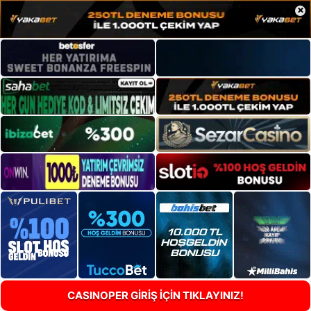
×
CASINOPER GİRİŞ İÇİN TIKLAYINIZ!