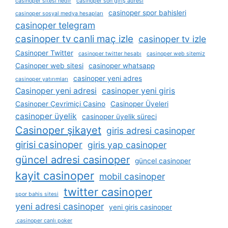
casinoper sitesi nedir
casinoper son giriş adresi
casinoper spor bahisleri
casinoper sosyal medya hesapları
casinoper telegram
casinoper tv canli maç izle
casinoper tv izle
Casinoper Twitter
casinoper twitter hesabı
casinoper web sitemiz
Casinoper web sitesi
casinoper whatsapp
casinoper yeni adres
casinoper yatırımları
Casinoper yeni adresi
casinoper yeni giris
Casinoper Çevrimiçi Casino
Casinoper Üyeleri
casinoper üyelik
casinoper üyelik süreci
Casinoper şikayet
giris adresi casinoper
girisi casinoper
giris yap casinoper
güncel adresi casinoper
güncel casinoper
kayit casinoper
mobil casinoper
twitter casinoper
spor bahis sitesi
yeni adresi casinoper
yeni giris casinoper
casinoper canlı poker