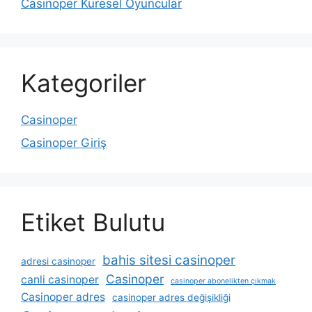
Casinoper Küresel Oyuncular
Kategoriler
Casinoper
Casinoper Giriş
Etiket Bulutu
bahis sitesi casinoper
adresi casinoper
Casinoper
canli casinoper
casinoper abonelikten çıkmak
Casinoper adres
casinoper adres değişikliği