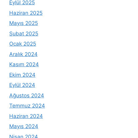
Eylül 2025
Haziran 2025
Mayıs 2025
Şubat 2025
Ocak 2025
Aralık 2024
Kasım 2024
Ekim 2024
Eylül 2024
Ağustos 2024
Temmuz 2024
Haziran 2024
Mayıs 2024
Nisan 2024