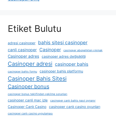
Etiket Bulutu
bahis sitesi casinoper
adresi casinoper
Casinoper
canli casinoper
casinoper abonelikten çıkmak
Casinoper adres
casinoper adres değişikliği
Casinoper adresi
casinoper bahis
casinoper bahis platformu
casinoper bahis formu
Casinoper Bahis Sitesi
Casinoper bonus
casinoper bonus teklifinden çekilme sorunları
casinoper canli maç izle
casinoper canlı bahis nasıl oynanır
Casinoper Canlı Casino
casinoper canlı casino oyunları
casinoper canlı casino uygulaması