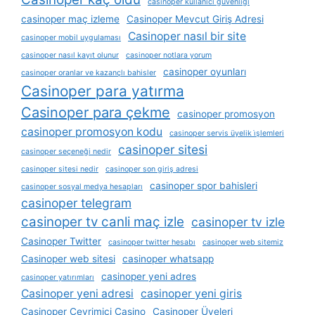
casinoper kullanıcı güvenliği
casinoper maç izleme
Casinoper Mevcut Giriş Adresi
Casinoper nasıl bir site
casinoper mobil uygulaması
casinoper nasıl kayıt olunur
casinoper notlara yorum
casinoper oyunları
casinoper oranlar ve kazançlı bahisler
Casinoper para yatırma
Casinoper para çekme
casinoper promosyon
casinoper promosyon kodu
casinoper servis üyelik i̇şlemleri
casinoper sitesi
casinoper seçeneği nedir
casinoper sitesi nedir
casinoper son giriş adresi
casinoper spor bahisleri
casinoper sosyal medya hesapları
casinoper telegram
casinoper tv canli maç izle
casinoper tv izle
Casinoper Twitter
casinoper twitter hesabı
casinoper web sitemiz
Casinoper web sitesi
casinoper whatsapp
casinoper yeni adres
casinoper yatırımları
Casinoper yeni adresi
casinoper yeni giris
Casinoper Çevrimiçi Casino
Casinoper Üyeleri