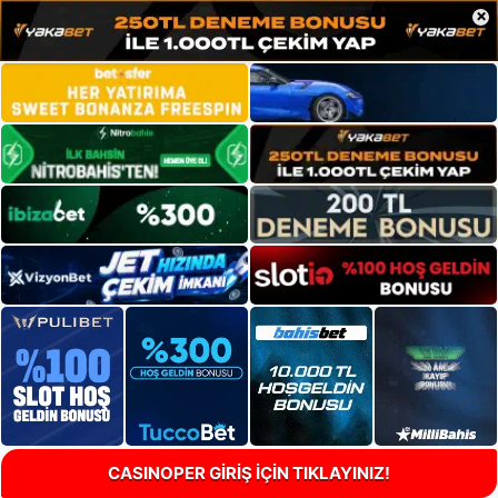
×
CASINOPER GİRİŞ İÇİN TIKLAYINIZ!