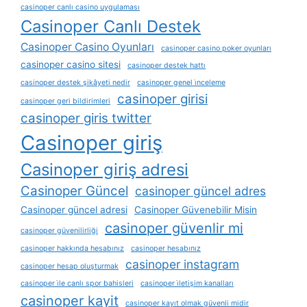
casinoper canlı casino uygulaması
Casinoper Canlı Destek
Casinoper Casino Oyunları
casinoper casino poker oyunları
casinoper casino sitesi
casinoper destek hattı
casinoper destek şikâyeti nedir
casinoper genel i̇nceleme
casinoper girisi
casinoper geri bildirimleri
casinoper giris twitter
Casinoper giriş
Casinoper giriş adresi
Casinoper Güncel
casinoper güncel adres
Casinoper güncel adresi
Casinoper Güvenebilir Misin
casinoper güvenlir mi
casinoper güvenilirliği
casinoper hakkında hesabınız
casinoper hesabınız
casinoper instagram
casinoper hesap oluşturmak
casinoper i̇le canlı spor bahisleri
casinoper i̇letişim kanalları
casinoper kayit
casinoper kayıt olmak güvenli midir