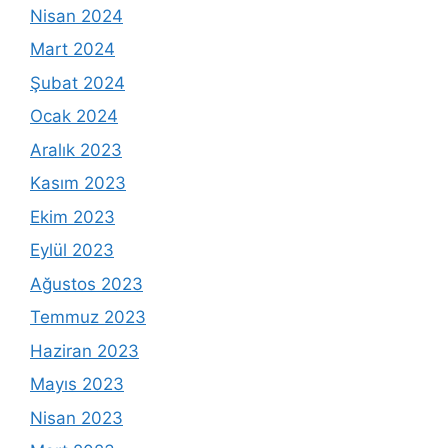
Nisan 2024
Mart 2024
Şubat 2024
Ocak 2024
Aralık 2023
Kasım 2023
Ekim 2023
Eylül 2023
Ağustos 2023
Temmuz 2023
Haziran 2023
Mayıs 2023
Nisan 2023