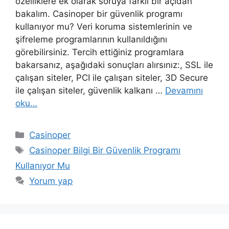
özelliklere ek olarak soruya farklı bir açıdan
bakalım. Casinoper bir güvenlik programı
kullanıyor mu? Veri koruma sistemlerinin ve
şifreleme programlarının kullanıldığını
görebilirsiniz. Tercih ettiğiniz programlara
bakarsanız, aşağıdaki sonuçları alırsınız:, SSL ile
çalışan siteler, PCI ile çalışan siteler, 3D Secure
ile çalışan siteler, güvenlik kalkanı …
Devamını
oku…
Kategoriler
Casinoper
Etiketler
Casinoper Bilgi Bir Güvenlik Programı
Kullanıyor Mu
Yorum yap