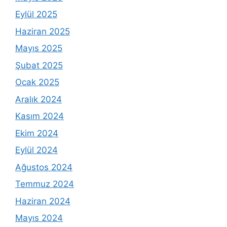
Eylül 2025
Haziran 2025
Mayıs 2025
Şubat 2025
Ocak 2025
Aralık 2024
Kasım 2024
Ekim 2024
Eylül 2024
Ağustos 2024
Temmuz 2024
Haziran 2024
Mayıs 2024