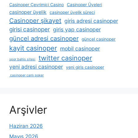
Casinoper Çevrimiçi Casino
Casinoper Üyeleri
casinoper üyelik
casinoper üyelik süreci
Casinoper şikayet
giris adresi casinoper
girisi casinoper
giris yap casinoper
güncel adresi casinoper
güncel casinoper
kayit casinoper
mobil casinoper
twitter casinoper
spor bahis sitesi
yeni adresi casinoper
yeni giris casinoper
casinoper canlı poker
Arşivler
Haziran 2026
Mayıs 2026