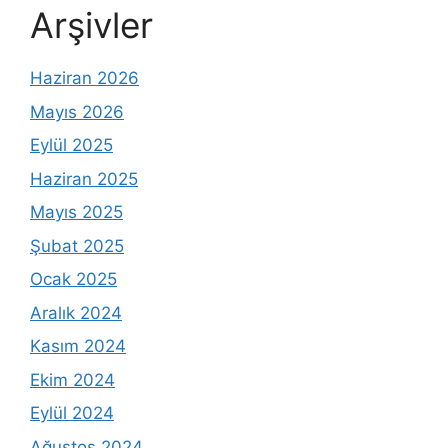
Arşivler
Haziran 2026
Mayıs 2026
Eylül 2025
Haziran 2025
Mayıs 2025
Şubat 2025
Ocak 2025
Aralık 2024
Kasım 2024
Ekim 2024
Eylül 2024
Ağustos 2024