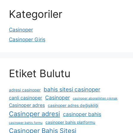
Kategoriler
Casinoper
Casinoper Giriş
Etiket Bulutu
bahis sitesi casinoper
adresi casinoper
Casinoper
canli casinoper
casinoper abonelikten çıkmak
Casinoper adres
casinoper adres değişikliği
Casinoper adresi
casinoper bahis
casinoper bahis platformu
casinoper bahis formu
Casinoper Bahis Sitesi