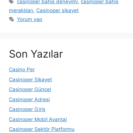
Etiketler
casinoper bahis deneyimi
,
casinoper bahis
meraklıları
,
Casinoper şikayet
Yorum yap
Son Yazılar
Casino Per
Casinoper Şikayet
Casinoper Güncel
Casinoper Adresi
Casinoper Giriş
Casinoper Mobil Avantaj
Casinoper Sektör Platformu