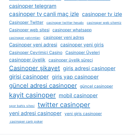
casinoper telegram
casinoper tv canli maç izle
casinoper tv izle
Casinoper Twitter
casinoper twitter hesabı
casinoper web sitemiz
Casinoper web sitesi
casinoper whatsapp
casinoper yeni adres
casinoper yatırımları
Casinoper yeni adresi
casinoper yeni giris
Casinoper Çevrimiçi Casino
Casinoper Üyeleri
casinoper üyelik
casinoper üyelik süreci
Casinoper şikayet
giris adresi casinoper
girisi casinoper
giris yap casinoper
güncel adresi casinoper
güncel casinoper
kayit casinoper
mobil casinoper
twitter casinoper
spor bahis sitesi
yeni adresi casinoper
yeni giris casinoper
casinoper canlı poker