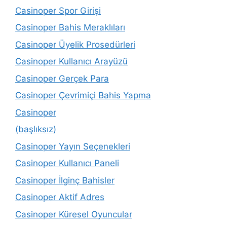
Casinoper Spor Girişi
Casinoper Bahis Meraklıları
Casinoper Üyelik Prosedürleri
Casinoper Kullanıcı Arayüzü
Casinoper Gerçek Para
Casinoper Çevrimiçi Bahis Yapma
Casinoper
(başlıksız)
Casinoper Yayın Seçenekleri
Casinoper Kullanıcı Paneli
Casinoper İlginç Bahisler
Casinoper Aktif Adres
Casinoper Küresel Oyuncular