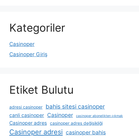
Kategoriler
Casinoper
Casinoper Giriş
Etiket Bulutu
bahis sitesi casinoper
adresi casinoper
Casinoper
canli casinoper
casinoper abonelikten çıkmak
Casinoper adres
casinoper adres değişikliği
Casinoper adresi
casinoper bahis