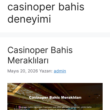
casinoper bahis
deneyimi
Casinoper Bahis
Meraklıları
Mayıs 20, 2026
Yazarı:
admin