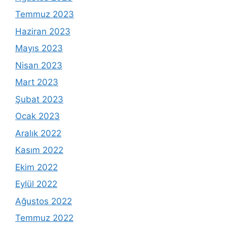
Temmuz 2023
Haziran 2023
Mayıs 2023
Nisan 2023
Mart 2023
Şubat 2023
Ocak 2023
Aralık 2022
Kasım 2022
Ekim 2022
Eylül 2022
Ağustos 2022
Temmuz 2022