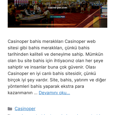
Casinoper bahis meraklıları Casinoper web
sitesi gibi bahis meraklıları, çünkü bahis
tarihinden kaliteli ve deneyime sahip. Mümkün
olan bu site bahis için ihtiyacınız olan her şeye
sahiptir ve insanlar buna çok güvenir. Olası
Casinoper en iyi canlı bahis sitesidir, çünkü
birçok iyi şey vardır. Site, bahis, yatırım ve diğer
yöntemleri bahis yaparak ekstra para
kazanmanın …
Devamını oku…
Kategoriler
Casinoper