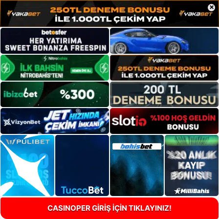
×
CASINOPER GİRİŞ İÇİN TIKLAYINIZ!