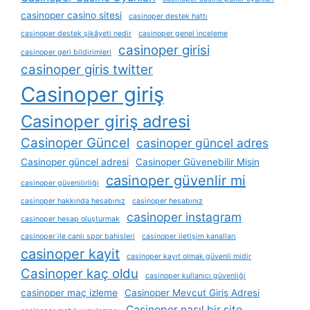
casinoper casino sitesi
casinoper destek hattı
casinoper destek şikâyeti nedir
casinoper genel i̇nceleme
casinoper girisi
casinoper geri bildirimleri
casinoper giris twitter
Casinoper giriş
Casinoper giriş adresi
Casinoper Güncel
casinoper güncel adres
Casinoper güncel adresi
Casinoper Güvenebilir Misin
casinoper güvenlir mi
casinoper güvenilirliği
casinoper hakkında hesabınız
casinoper hesabınız
casinoper instagram
casinoper hesap oluşturmak
casinoper i̇le canlı spor bahisleri
casinoper i̇letişim kanalları
casinoper kayit
casinoper kayıt olmak güvenli midir
Casinoper kaç oldu
casinoper kullanıcı güvenliği
casinoper maç izleme
Casinoper Mevcut Giriş Adresi
Casinoper nasıl bir site