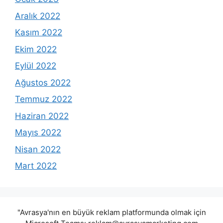
Aralık 2022
Kasım 2022
Ekim 2022
Eylül 2022
Ağustos 2022
Temmuz 2022
Haziran 2022
Mayıs 2022
Nisan 2022
Mart 2022
"Avrasya'nın en büyük reklam platformunda olmak için