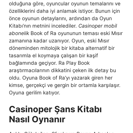
olduğuna göre, oyuncular oyunun temalarını ve
özelliklerini daha iyi anlamak istiyor. Bunun için
önce oyunun detaylarını, ardından da Oyun
Kitabı’nın metnini incelediler.
Casinoper mobil
abonelik
Book of Ra oyununun teması eski Mısır
zamanına kadar uzanıyor. Oyun, eski Mısır
döneminden mitolojik bir kitaba alternatif bir
tasarımla el koymaya çalışan bir kaşif
bağlamında geçiyor. Ra Play Book
araştırmacılarının dikkatini çeken ilk detay bu
oldu. Oyuna Book of Ra’yı yazarak giren her
kimse, gerçekçi ve gergin bir ortamla karşılaşır.
Oyuna gerilim katıyor.
Casinoper Şans Kitabı
Nasıl Oynanır