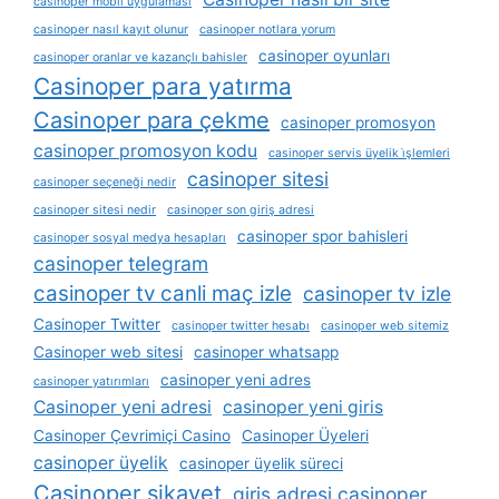
casinoper mobil uygulaması
casinoper nasıl kayıt olunur
casinoper notlara yorum
casinoper oyunları
casinoper oranlar ve kazançlı bahisler
Casinoper para yatırma
Casinoper para çekme
casinoper promosyon
casinoper promosyon kodu
casinoper servis üyelik i̇şlemleri
casinoper sitesi
casinoper seçeneği nedir
casinoper sitesi nedir
casinoper son giriş adresi
casinoper spor bahisleri
casinoper sosyal medya hesapları
casinoper telegram
casinoper tv canli maç izle
casinoper tv izle
Casinoper Twitter
casinoper twitter hesabı
casinoper web sitemiz
Casinoper web sitesi
casinoper whatsapp
casinoper yeni adres
casinoper yatırımları
Casinoper yeni adresi
casinoper yeni giris
Casinoper Çevrimiçi Casino
Casinoper Üyeleri
casinoper üyelik
casinoper üyelik süreci
Casinoper şikayet
giris adresi casinoper