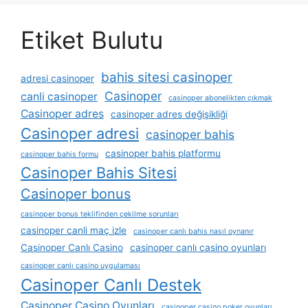
Etiket Bulutu
bahis sitesi casinoper
adresi casinoper
Casinoper
canli casinoper
casinoper abonelikten çıkmak
Casinoper adres
casinoper adres değişikliği
Casinoper adresi
casinoper bahis
casinoper bahis platformu
casinoper bahis formu
Casinoper Bahis Sitesi
Casinoper bonus
casinoper bonus teklifinden çekilme sorunları
casinoper canli maç izle
casinoper canlı bahis nasıl oynanır
Casinoper Canlı Casino
casinoper canlı casino oyunları
casinoper canlı casino uygulaması
Casinoper Canlı Destek
Casinoper Casino Oyunları
casinoper casino poker oyunları