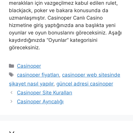
meraklıları için vazgeçilmez kabul edilen rulet,
blackjack, poker ve bakara konusunda da
uzmanlaşmıştır. Casinoper Canlı Casino
hizmetine giriş yaptığınızda ana başlıkta yeni
oyunlar ve oyun bonuslarını göreceksiniz. Aşağı
kaydırdığınızda “Oyunlar” kategorisini
göreceksiniz.
Kategoriler
Casinoper
Etiketler
casinoper fiyatları
,
casinoper web sitesinde
şikayet nasıl yapılır
,
güncel adresi casinoper
Yazı
Casinoper Site Kuralları
dolaşımı
Casinoper Ayrıcalığı