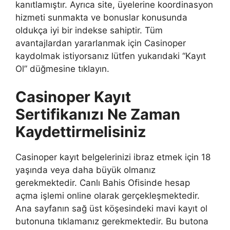
kanıtlamıştır. Ayrıca site, üyelerine koordinasyon
hizmeti sunmakta ve bonuslar konusunda
oldukça iyi bir indekse sahiptir. Tüm
avantajlardan yararlanmak için Casinoper
kaydolmak istiyorsanız lütfen yukarıdaki “Kayıt
Ol” düğmesine tıklayın.
Casinoper Kayıt
Sertifikanızı Ne Zaman
Kaydettirmelisiniz
Casinoper kayıt belgelerinizi ibraz etmek için 18
yaşında veya daha büyük olmanız
gerekmektedir. Canlı Bahis Ofisinde hesap
açma işlemi online olarak gerçekleşmektedir.
Ana sayfanın sağ üst köşesindeki mavi kayıt ol
butonuna tıklamanız gerekmektedir. Bu butona