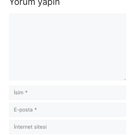
Yorum yapın
Yorum
İsim
E-
posta
İnternet
sitesi