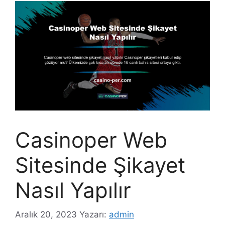
Casinoper Web
Sitesinde Şikayet
Nasıl Yapılır
Aralık 20, 2023
Yazarı:
admin