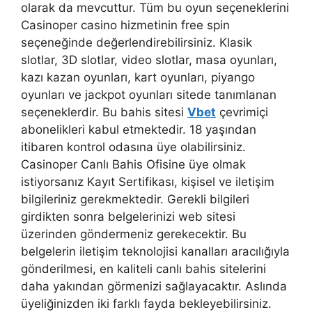
olarak da mevcuttur. Tüm bu oyun seçeneklerini
Casinoper casino hizmetinin free spin
seçeneğinde değerlendirebilirsiniz. Klasik
slotlar, 3D slotlar, video slotlar, masa oyunları,
kazı kazan oyunları, kart oyunları, piyango
oyunları ve jackpot oyunları sitede tanımlanan
seçeneklerdir. Bu bahis sitesi
Vbet
çevrimiçi
abonelikleri kabul etmektedir. 18 yaşından
itibaren kontrol odasına üye olabilirsiniz.
Casinoper Canlı Bahis Ofisine üye olmak
istiyorsanız Kayıt Sertifikası, kişisel ve iletişim
bilgileriniz gerekmektedir. Gerekli bilgileri
girdikten sonra belgelerinizi web sitesi
üzerinden göndermeniz gerekecektir. Bu
belgelerin iletişim teknolojisi kanalları aracılığıyla
gönderilmesi, en kaliteli canlı bahis sitelerini
daha yakından görmenizi sağlayacaktır. Aslında
üyeliğinizden iki farklı fayda bekleyebilirsiniz.