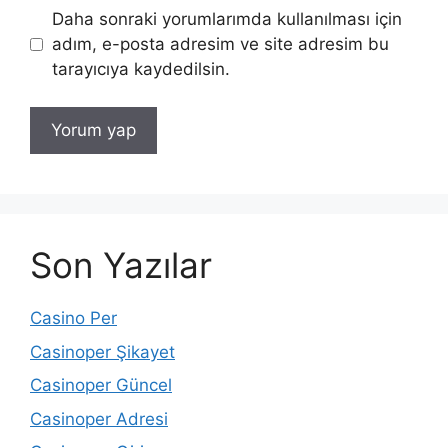
Daha sonraki yorumlarımda kullanılması için
adım, e-posta adresim ve site adresim bu
tarayıcıya kaydedilsin.
Son Yazılar
Casino Per
Casinoper Şikayet
Casinoper Güncel
Casinoper Adresi