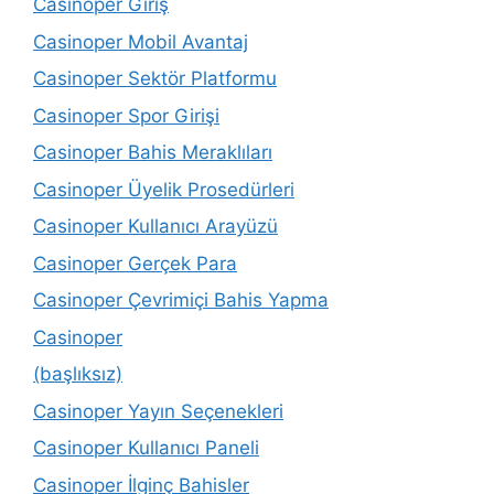
Casinoper Giriş
Casinoper Mobil Avantaj
Casinoper Sektör Platformu
Casinoper Spor Girişi
Casinoper Bahis Meraklıları
Casinoper Üyelik Prosedürleri
Casinoper Kullanıcı Arayüzü
Casinoper Gerçek Para
Casinoper Çevrimiçi Bahis Yapma
Casinoper
(başlıksız)
Casinoper Yayın Seçenekleri
Casinoper Kullanıcı Paneli
Casinoper İlginç Bahisler