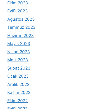
Ekim 2023
Eylül 2023
Ağustos 2023
Temmuz 2023
Haziran 2023
Mayıs 2023
Nisan 2023
Mart 2023
Şubat 2023
Ocak 2023
Aralık 2022
Kasım 2022
Ekim 2022
Eylül 2022