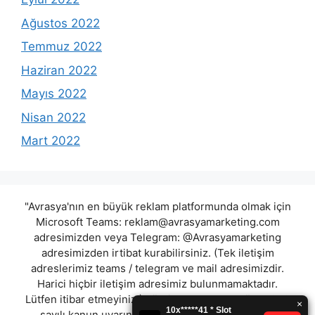
Ağustos 2022
Temmuz 2022
Haziran 2022
Mayıs 2022
Nisan 2022
Mart 2022
"Avrasya'nın en büyük reklam platformunda olmak için
Microsoft Teams:
reklam@avrasyamarketing.com
adresimizden veya Telegram: @Avrasyamarketing
adresimizden irtibat kurabilirsiniz. (Tek iletişim
adreslerimiz teams / telegram ve mail adresimizdir.
Harici hiçbir iletişim adresimiz bulunmamaktadır.
Lütfen itibar etmeyiniz.) Türkiye yasalarına göre 7258
sayılı kanun uyarınca yasa dışı bahis oynamanın