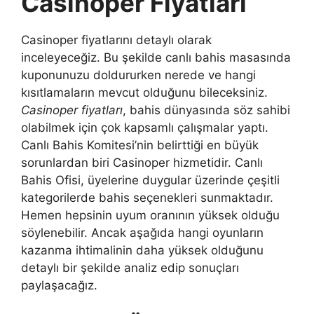
Casinoper Fiyatları
Casinoper fiyatlarını detaylı olarak
inceleyeceğiz. Bu şekilde canlı bahis masasında
kuponunuzu doldururken nerede ve hangi
kısıtlamaların mevcut olduğunu bileceksiniz.
Casinoper fiyatları
, bahis dünyasında söz sahibi
olabilmek için çok kapsamlı çalışmalar yaptı.
Canlı Bahis Komitesi’nin belirttiği en büyük
sorunlardan biri Casinoper hizmetidir. Canlı
Bahis Ofisi, üyelerine duygular üzerinde çeşitli
kategorilerde bahis seçenekleri sunmaktadır.
Hemen hepsinin uyum oranının yüksek olduğu
söylenebilir. Ancak aşağıda hangi oyunların
kazanma ihtimalinin daha yüksek olduğunu
detaylı bir şekilde analiz edip sonuçları
paylaşacağız.