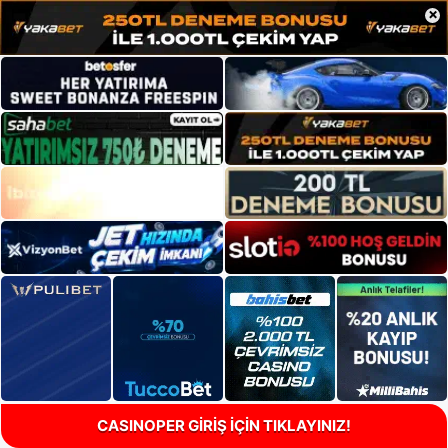
×
CASINOPER GİRİŞ İÇİN TIKLAYINIZ!