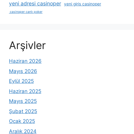
yeni adresi casinoper
yeni giris casinoper
casinoper canlı poker
Arşivler
Haziran 2026
Mayıs 2026
Eylül 2025
Haziran 2025
Mayıs 2025
Şubat 2025
Ocak 2025
Aralık 2024