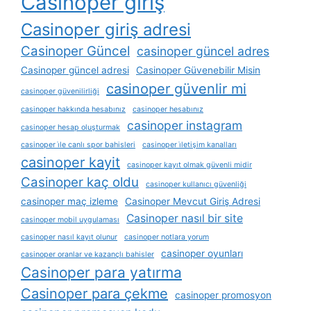
Casinoper giriş
Casinoper giriş adresi
Casinoper Güncel
casinoper güncel adres
Casinoper güncel adresi
Casinoper Güvenebilir Misin
casinoper güvenlir mi
casinoper güvenilirliği
casinoper hakkında hesabınız
casinoper hesabınız
casinoper instagram
casinoper hesap oluşturmak
casinoper i̇le canlı spor bahisleri
casinoper i̇letişim kanalları
casinoper kayit
casinoper kayıt olmak güvenli midir
Casinoper kaç oldu
casinoper kullanıcı güvenliği
casinoper maç izleme
Casinoper Mevcut Giriş Adresi
Casinoper nasıl bir site
casinoper mobil uygulaması
casinoper nasıl kayıt olunur
casinoper notlara yorum
casinoper oyunları
casinoper oranlar ve kazançlı bahisler
Casinoper para yatırma
Casinoper para çekme
casinoper promosyon