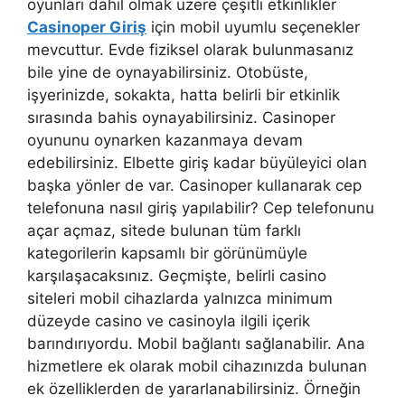
oyunları dahil olmak üzere çeşitli etkinlikler
Casinoper Giriş
için mobil uyumlu seçenekler
mevcuttur. Evde fiziksel olarak bulunmasanız
bile yine de oynayabilirsiniz. Otobüste,
işyerinizde, sokakta, hatta belirli bir etkinlik
sırasında bahis oynayabilirsiniz. Casinoper
oyununu oynarken kazanmaya devam
edebilirsiniz. Elbette giriş kadar büyüleyici olan
başka yönler de var. Casinoper kullanarak cep
telefonuna nasıl giriş yapılabilir? Cep telefonunu
açar açmaz, sitede bulunan tüm farklı
kategorilerin kapsamlı bir görünümüyle
karşılaşacaksınız. Geçmişte, belirli casino
siteleri mobil cihazlarda yalnızca minimum
düzeyde casino ve casinoyla ilgili içerik
barındırıyordu. Mobil bağlantı sağlanabilir. Ana
hizmetlere ek olarak mobil cihazınızda bulunan
ek özelliklerden de yararlanabilirsiniz. Örneğin