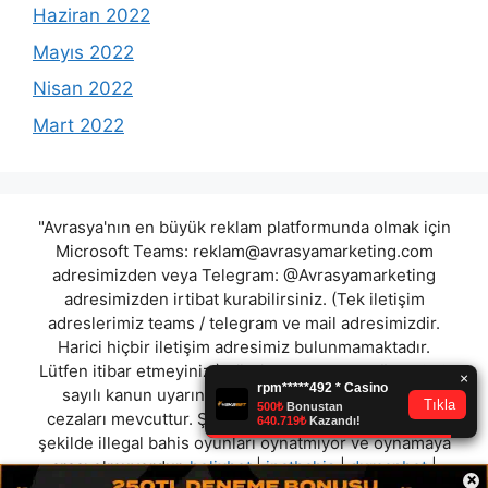
Haziran 2022
Mayıs 2022
Nisan 2022
Mart 2022
"Avrasya'nın en büyük reklam platformunda olmak için
Microsoft Teams:
reklam@avrasyamarketing.com
adresimizden veya Telegram: @Avrasyamarketing
adresimizden irtibat kurabilirsiniz. (Tek iletişim
adreslerimiz teams / telegram ve mail adresimizdir.
Harici hiçbir iletişim adresimiz bulunmamaktadır.
Lütfen itibar etmeyiniz.) Türkiye yasalarına göre 7258
sayılı kanun uyarınca yasa dışı bahis oynamanın
cezaları mevcuttur. Şu an bulunduğunuz site hiç bir
şekilde illegal bahis oyunları oynatmıyor ve oynamaya
aracı olmuyordur.
helixbet
|
inatbahis
|
dumanbet
|
×