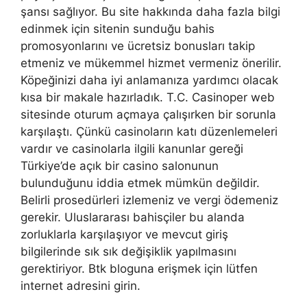
şansı sağlıyor. Bu site hakkında daha fazla bilgi
edinmek için sitenin sunduğu bahis
promosyonlarını ve ücretsiz bonusları takip
etmeniz ve mükemmel hizmet vermeniz önerilir.
Köpeğinizi daha iyi anlamanıza yardımcı olacak
kısa bir makale hazırladık. T.C. Casinoper web
sitesinde oturum açmaya çalışırken bir sorunla
karşılaştı. Çünkü casinoların katı düzenlemeleri
vardır ve casinolarla ilgili kanunlar gereği
Türkiye’de açık bir casino salonunun
bulunduğunu iddia etmek mümkün değildir.
Belirli prosedürleri izlemeniz ve vergi ödemeniz
gerekir. Uluslararası bahisçiler bu alanda
zorluklarla karşılaşıyor ve mevcut giriş
bilgilerinde sık sık değişiklik yapılmasını
gerektiriyor. Btk bloguna erişmek için lütfen
internet adresini girin.