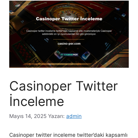
Casinoper Twitter
İnceleme
Mayıs 14, 2025
Yazarı:
admin
Casinoper twitter inceleme twitter’daki kapsamlı