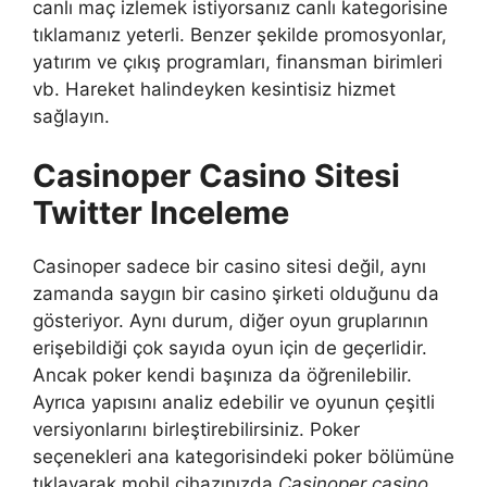
canlı maç izlemek istiyorsanız canlı kategorisine
tıklamanız yeterli. Benzer şekilde promosyonlar,
yatırım ve çıkış programları, finansman birimleri
vb. Hareket halindeyken kesintisiz hizmet
sağlayın.
Casinoper Casino Sitesi
Twitter Inceleme
Casinoper sadece bir casino sitesi değil, aynı
zamanda saygın bir casino şirketi olduğunu da
gösteriyor. Aynı durum, diğer oyun gruplarının
erişebildiği çok sayıda oyun için de geçerlidir.
Ancak poker kendi başınıza da öğrenilebilir.
Ayrıca yapısını analiz edebilir ve oyunun çeşitli
versiyonlarını birleştirebilirsiniz. Poker
seçenekleri ana kategorisindeki poker bölümüne
tıklayarak mobil cihazınızda
Casinoper casino