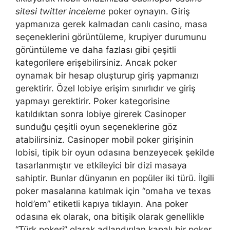
sitesi twitter inceleme
poker oynayın. Giriş
yapmanıza gerek kalmadan canlı casino, masa
seçeneklerini görüntüleme, krupiyer durumunu
görüntüleme ve daha fazlası gibi çeşitli
kategorilere erişebilirsiniz. Ancak poker
oynamak bir hesap oluşturup giriş yapmanızı
gerektirir. Özel lobiye erişim sınırlıdır ve giriş
yapmayı gerektirir. Poker kategorisine
katıldıktan sonra lobiye girerek Casinoper
sunduğu çeşitli oyun seçeneklerine göz
atabilirsiniz. Casinoper mobil poker girişinin
lobisi, tipik bir oyun odasına benzeyecek şekilde
tasarlanmıştır ve etkileyici bir dizi masaya
sahiptir. Bunlar dünyanın en popüler iki türü. İlgili
poker masalarına katılmak için “omaha ve texas
hold’em” etiketli kapıya tıklayın. Ana poker
odasına ek olarak, ona bitişik olarak genellikle
“Türk pokeri” olarak adlandırılan kapalı bir poker