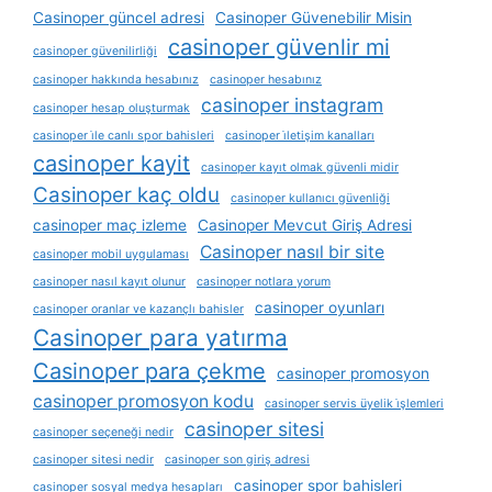
Casinoper güncel adresi
Casinoper Güvenebilir Misin
casinoper güvenlir mi
casinoper güvenilirliği
casinoper hakkında hesabınız
casinoper hesabınız
casinoper instagram
casinoper hesap oluşturmak
casinoper i̇le canlı spor bahisleri
casinoper i̇letişim kanalları
casinoper kayit
casinoper kayıt olmak güvenli midir
Casinoper kaç oldu
casinoper kullanıcı güvenliği
casinoper maç izleme
Casinoper Mevcut Giriş Adresi
Casinoper nasıl bir site
casinoper mobil uygulaması
casinoper nasıl kayıt olunur
casinoper notlara yorum
casinoper oyunları
casinoper oranlar ve kazançlı bahisler
Casinoper para yatırma
Casinoper para çekme
casinoper promosyon
casinoper promosyon kodu
casinoper servis üyelik i̇şlemleri
casinoper sitesi
casinoper seçeneği nedir
casinoper sitesi nedir
casinoper son giriş adresi
casinoper spor bahisleri
casinoper sosyal medya hesapları