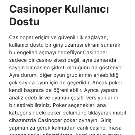
Casinoper Kullanıcı
Dostu
Casinoper erişim ve güvenilirlik sağlayan,
kullanıcı dostu bir giriş uzantısı ekranı sunarak
bu engelleri aşmayı hedefliyor.Casinoper
sadece bir casino sitesi değil, aynı zamanda
saygın bir casino şirketi olduğunu da gösteriyor.
Aynı durum, diğer oyun gruplarının erişebildiği
çok sayıda oyun için de geçerlidir. Ancak poker
kendi başınıza da öğrenilebilir. Ayrıca yapısını
analiz edebilir ve oyunun çeşitli versiyonlarını
birleştirebilirsiniz. Poker seçenekleri ana
kategorisindeki poker bölümüne tıklayarak mobil
cihazınızda Casinoper poker oynayın. Giriş
yapmanıza gerek kalmadan canlı casino, masa