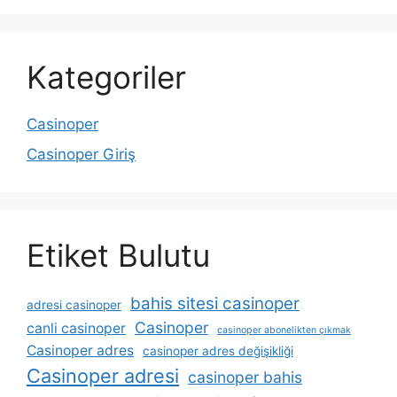
Kategoriler
Casinoper
Casinoper Giriş
Etiket Bulutu
bahis sitesi casinoper
adresi casinoper
Casinoper
canli casinoper
casinoper abonelikten çıkmak
Casinoper adres
casinoper adres değişikliği
Casinoper adresi
casinoper bahis