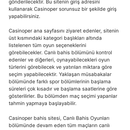
gönderilecektir. Bu sitenin giriş adresini
kullanarak Casinoper sorunsuz bir şekilde giriş
yapabilirsiniz.
Casinoper ana sayfasını ziyaret edenler, sitenin
üst kısmındaki kategori başlıkları altında
listelenen tüm oyun seçeneklerini
görebilecekler. Canlı bahis bölümünü kontrol
edenler ve diğerleri, oynayabilecekleri oyun
türlerini görebilecek ve yatırılan miktara göre
seçim yapabilecektir. Yaklaşan müsabakalar
bölümünde farklı spor bölümlerinin başlama
süreleri çok kısadır ve başlama saatlerine göre
gösterilirler. Bu bölümden maç seçimi yapanlar
tahmin yapmaya başlayabilir.
Casinoper bahis sitesi, Canlı Bahis Oyunları
bölümünde devam eden tüm maçların canlı