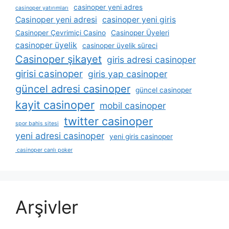
casinoper yeni adres
casinoper yatırımları
Casinoper yeni adresi
casinoper yeni giris
Casinoper Çevrimiçi Casino
Casinoper Üyeleri
casinoper üyelik
casinoper üyelik süreci
Casinoper şikayet
giris adresi casinoper
girisi casinoper
giris yap casinoper
güncel adresi casinoper
güncel casinoper
kayit casinoper
mobil casinoper
twitter casinoper
spor bahis sitesi
yeni adresi casinoper
yeni giris casinoper
casinoper canlı poker
Arşivler