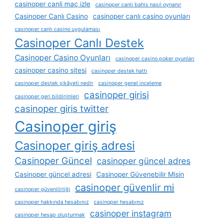
casinoper canli maç izle
casinoper canlı bahis nasıl oynanır
Casinoper Canlı Casino
casinoper canlı casino oyunları
casinoper canlı casino uygulaması
Casinoper Canlı Destek
Casinoper Casino Oyunları
casinoper casino poker oyunları
casinoper casino sitesi
casinoper destek hattı
casinoper destek şikâyeti nedir
casinoper genel i̇nceleme
casinoper girisi
casinoper geri bildirimleri
casinoper giris twitter
Casinoper giriş
Casinoper giriş adresi
Casinoper Güncel
casinoper güncel adres
Casinoper güncel adresi
Casinoper Güvenebilir Misin
casinoper güvenlir mi
casinoper güvenilirliği
casinoper hakkında hesabınız
casinoper hesabınız
casinoper instagram
casinoper hesap oluşturmak