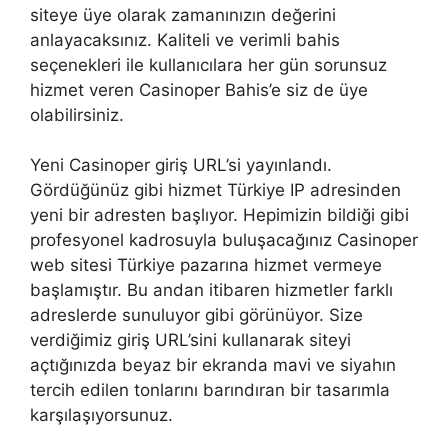
siteye üye olarak zamanınızın değerini
anlayacaksınız. Kaliteli ve verimli bahis
seçenekleri ile kullanıcılara her gün sorunsuz
hizmet veren Casinoper Bahis’e siz de üye
olabilirsiniz.
Yeni Casinoper giriş URL’si yayınlandı.
Gördüğünüz gibi hizmet Türkiye IP adresinden
yeni bir adresten başlıyor. Hepimizin bildiği gibi
profesyonel kadrosuyla buluşacağınız Casinoper
web sitesi Türkiye pazarına hizmet vermeye
başlamıştır. Bu andan itibaren hizmetler farklı
adreslerde sunuluyor gibi görünüyor. Size
verdiğimiz giriş URL’sini kullanarak siteyi
açtığınızda beyaz bir ekranda mavi ve siyahın
tercih edilen tonlarını barındıran bir tasarımla
karşılaşıyorsunuz.