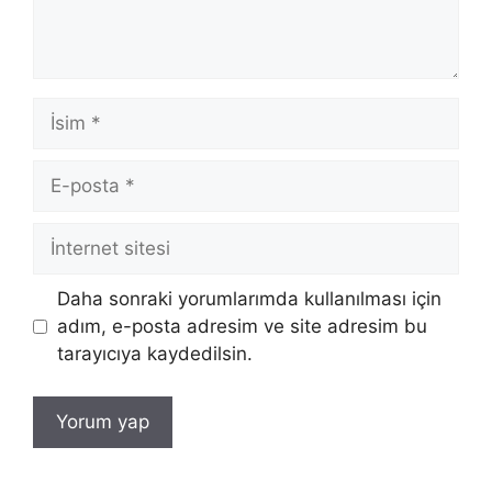
İsim
E-
posta
İnternet
sitesi
Daha sonraki yorumlarımda kullanılması için
adım, e-posta adresim ve site adresim bu
tarayıcıya kaydedilsin.