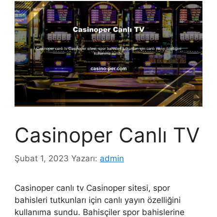
Casinoper Canlı TV
Şubat 1, 2023
Yazarı:
admin
Casinoper canlı tv Casinoper sitesi, spor
bahisleri tutkunları için canlı yayın özelliğini
kullanıma sundu. Bahisçiler spor bahislerine