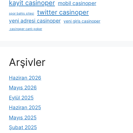
kayit casinoper
mobil casinoper
twitter casinoper
spor bahis sitesi
yeni adresi casinoper
yeni giris casinoper
casinoper canlı poker
Arşivler
Haziran 2026
Mayıs 2026
Eylül 2025
Haziran 2025
Mayıs 2025
Şubat 2025