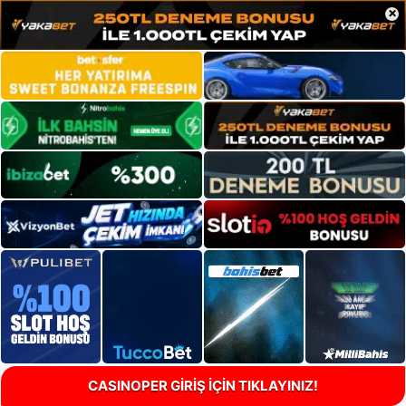
×
CASINOPER GİRİŞ İÇİN TIKLAYINIZ!