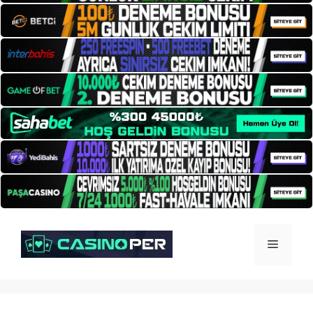
İçeriğe
atla
Menü