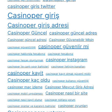
casinoper geri bildirimleri
casinoper giris twitter
Casinoper giriş
Casinoper giriş adresi
Casinoper Güncel
casinoper güncel adres
Casinoper güncel adresi
Casinoper Güvenebilir Misin
casinoper güvenlir mi
casinoper güvenilirliği
casinoper hakkında hesabınız
casinoper hesabınız
casinoper instagram
casinoper hesap oluşturmak
casinoper i̇le canlı spor bahisleri
casinoper i̇letişim kanalları
casinoper kayit
casinoper kayıt olmak güvenli midir
Casinoper kaç oldu
casinoper kullanıcı güvenliği
casinoper maç izleme
Casinoper Mevcut Giriş Adresi
Casinoper nasıl bir site
casinoper mobil uygulaması
casinoper nasıl kayıt olunur
casinoper notlara yorum
casinoper oyunları
casinoper oranlar ve kazançlı bahisler