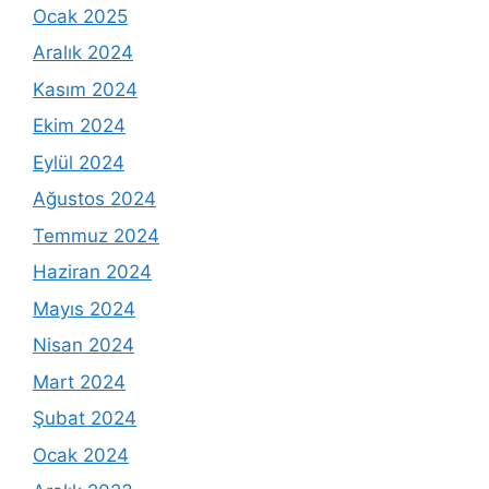
Ocak 2025
Aralık 2024
Kasım 2024
Ekim 2024
Eylül 2024
Ağustos 2024
Temmuz 2024
Haziran 2024
Mayıs 2024
Nisan 2024
Mart 2024
Şubat 2024
Ocak 2024