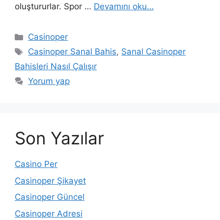
oluştururlar. Spor …
Devamını oku…
Kategoriler
Casinoper
Etiketler
Casinoper Sanal Bahis
,
Sanal Casinoper
Bahisleri Nasıl Çalışır
Yorum yap
Son Yazılar
Casino Per
Casinoper Şikayet
Casinoper Güncel
Casinoper Adresi