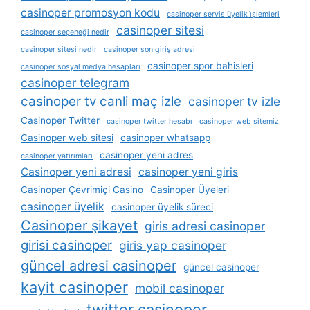
casinoper promosyon kodu
casinoper servis üyelik i̇şlemleri
casinoper sitesi
casinoper seçeneği nedir
casinoper sitesi nedir
casinoper son giriş adresi
casinoper spor bahisleri
casinoper sosyal medya hesapları
casinoper telegram
casinoper tv canli maç izle
casinoper tv izle
Casinoper Twitter
casinoper twitter hesabı
casinoper web sitemiz
Casinoper web sitesi
casinoper whatsapp
casinoper yeni adres
casinoper yatırımları
Casinoper yeni adresi
casinoper yeni giris
Casinoper Çevrimiçi Casino
Casinoper Üyeleri
casinoper üyelik
casinoper üyelik süreci
Casinoper şikayet
giris adresi casinoper
girisi casinoper
giris yap casinoper
güncel adresi casinoper
güncel casinoper
kayit casinoper
mobil casinoper
twitter casinoper