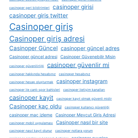
casinoper girisi
casinoper geri bildirimleri
casinoper giris twitter
Casinoper giriş
Casinoper giriş adresi
Casinoper Güncel
casinoper güncel adres
Casinoper güncel adresi
Casinoper Güvenebilir Misin
casinoper güvenlir mi
casinoper güvenilirliği
casinoper hakkında hesabınız
casinoper hesabınız
casinoper instagram
casinoper hesap oluşturmak
casinoper i̇le canlı spor bahisleri
casinoper i̇letişim kanalları
casinoper kayit
casinoper kayıt olmak güvenli midir
Casinoper kaç oldu
casinoper kullanıcı güvenliği
casinoper maç izleme
Casinoper Mevcut Giriş Adresi
Casinoper nasıl bir site
casinoper mobil uygulaması
casinoper nasıl kayıt olunur
casinoper notlara yorum