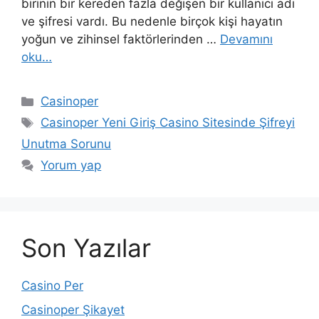
birinin bir kereden fazla değişen bir kullanıcı adı
ve şifresi vardı. Bu nedenle birçok kişi hayatın
yoğun ve zihinsel faktörlerinden …
Devamını
oku…
Kategoriler
Casinoper
Etiketler
Casinoper Yeni Giriş Casino Sitesinde Şifreyi
Unutma Sorunu
Yorum yap
Son Yazılar
Casino Per
Casinoper Şikayet