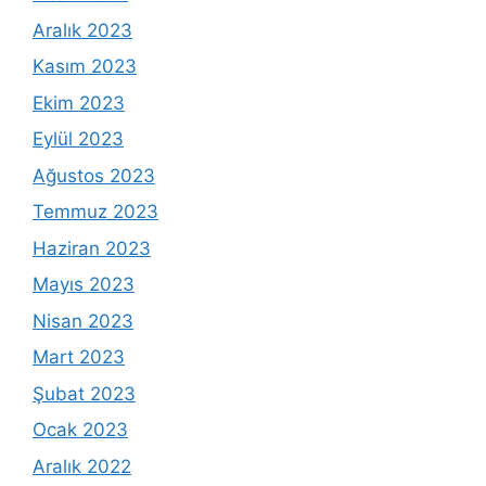
Aralık 2023
Kasım 2023
Ekim 2023
Eylül 2023
Ağustos 2023
Temmuz 2023
Haziran 2023
Mayıs 2023
Nisan 2023
Mart 2023
Şubat 2023
Ocak 2023
Aralık 2022