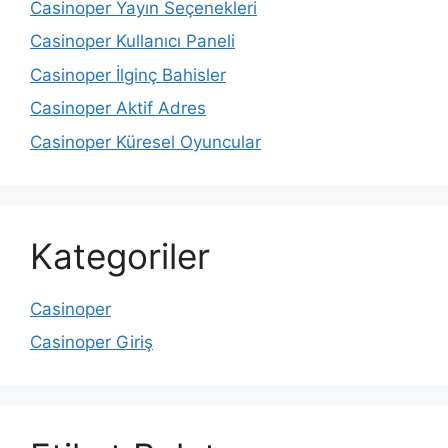
Casinoper Yayın Seçenekleri
Casinoper Kullanıcı Paneli
Casinoper İlginç Bahisler
Casinoper Aktif Adres
Casinoper Küresel Oyuncular
Kategoriler
Casinoper
Casinoper Giriş