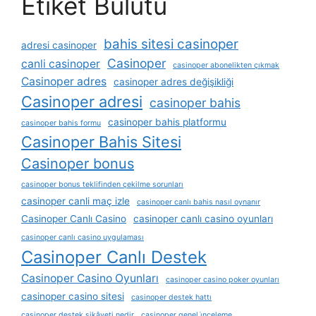
Etiket Bulutu
bahis sitesi casinoper
adresi casinoper
Casinoper
canli casinoper
casinoper abonelikten çıkmak
Casinoper adres
casinoper adres değişikliği
Casinoper adresi
casinoper bahis
casinoper bahis platformu
casinoper bahis formu
Casinoper Bahis Sitesi
Casinoper bonus
casinoper bonus teklifinden çekilme sorunları
casinoper canli maç izle
casinoper canlı bahis nasıl oynanır
Casinoper Canlı Casino
casinoper canlı casino oyunları
casinoper canlı casino uygulaması
Casinoper Canlı Destek
Casinoper Casino Oyunları
casinoper casino poker oyunları
casinoper casino sitesi
casinoper destek hattı
casinoper destek şikâyeti nedir
casinoper genel i̇nceleme