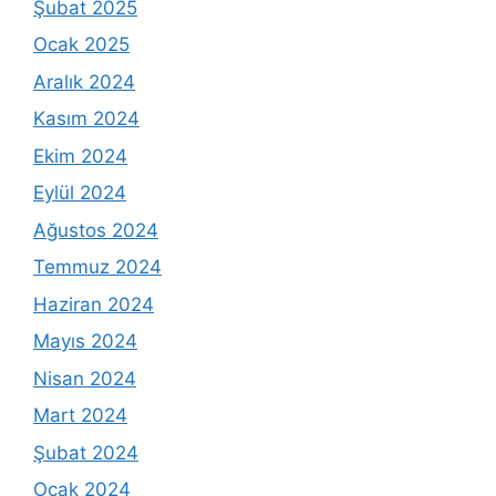
Şubat 2025
Ocak 2025
Aralık 2024
Kasım 2024
Ekim 2024
Eylül 2024
Ağustos 2024
Temmuz 2024
Haziran 2024
Mayıs 2024
Nisan 2024
Mart 2024
Şubat 2024
Ocak 2024