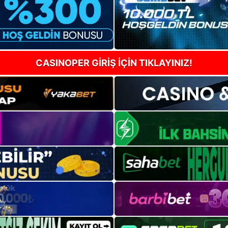
CASINOPER GİRİŞ İÇİN TIKLAYINIZ!