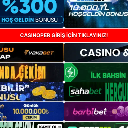
CASINOPER GİRİŞ İÇİN TIKLAYINIZ!