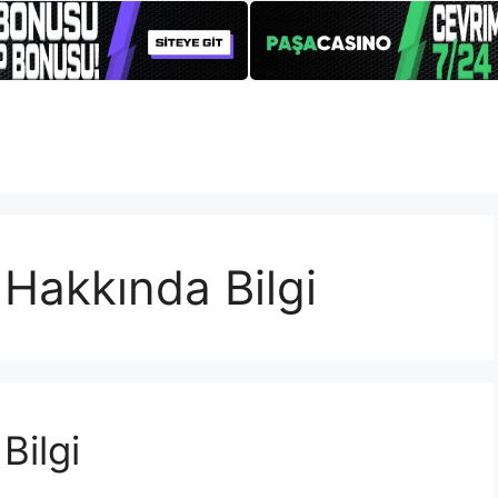
Hakkında Bilgi
Bilgi