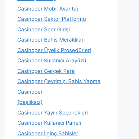
Casinoper Mobil Avantaj
Casinoper Sektör Platformu
Casinoper Spor Girişi
Casinoper Bahis Meraklıları
Casinoper Üyelik Prosedürleri
Casinoper Kullanıcı Arayüzü
Casinoper Gerçek Para
Casinoper Çevrimiçi Bahis Yapma
Casinoper
(başlıksız)
Casinoper Yayın Seçenekleri
Casinoper Kullanıcı Paneli
Casinoper İlginç Bahisler