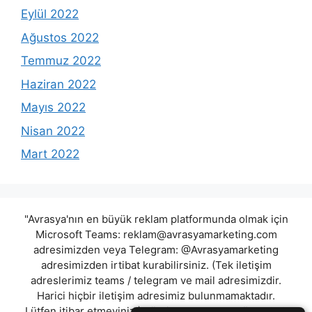
Eylül 2022
Ağustos 2022
Temmuz 2022
Haziran 2022
Mayıs 2022
Nisan 2022
Mart 2022
"Avrasya'nın en büyük reklam platformunda olmak için
Microsoft Teams:
reklam@avrasyamarketing.com
adresimizden veya Telegram: @Avrasyamarketing
adresimizden irtibat kurabilirsiniz. (Tek iletişim
adreslerimiz teams / telegram ve mail adresimizdir.
Harici hiçbir iletişim adresimiz bulunmamaktadır.
Lütfen itibar etmeyiniz.) Türkiye yasalarına göre 7258