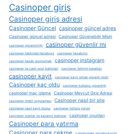
Casinoper giriş
Casinoper giriş adresi
Casinoper Güncel
casinoper güncel adres
Casinoper güncel adresi
Casinoper Güvenebilir Misin
casinoper güvenlir mi
casinoper güvenilirliği
casinoper hakkında hesabınız
casinoper hesabınız
casinoper instagram
casinoper hesap oluşturmak
casinoper i̇le canlı spor bahisleri
casinoper i̇letişim kanalları
casinoper kayit
casinoper kayıt olmak güvenli midir
Casinoper kaç oldu
casinoper kullanıcı güvenliği
casinoper maç izleme
Casinoper Mevcut Giriş Adresi
Casinoper nasıl bir site
casinoper mobil uygulaması
casinoper nasıl kayıt olunur
casinoper notlara yorum
casinoper oyunları
casinoper oranlar ve kazançlı bahisler
Casinoper para yatırma
Casinoper para çekme
casinoper promosyon