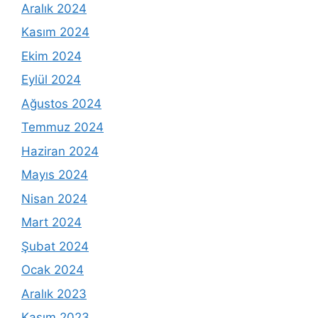
Aralık 2024
Kasım 2024
Ekim 2024
Eylül 2024
Ağustos 2024
Temmuz 2024
Haziran 2024
Mayıs 2024
Nisan 2024
Mart 2024
Şubat 2024
Ocak 2024
Aralık 2023
Kasım 2023