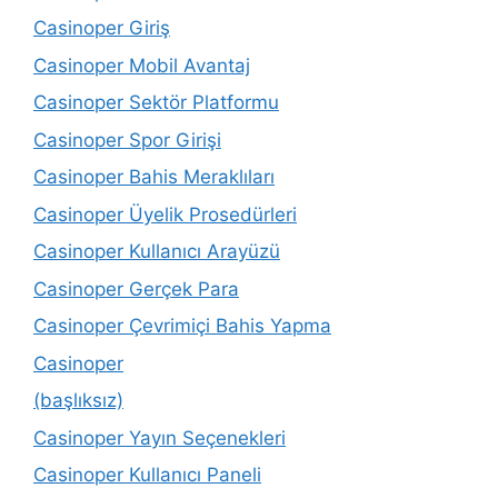
Casinoper Giriş
Casinoper Mobil Avantaj
Casinoper Sektör Platformu
Casinoper Spor Girişi
Casinoper Bahis Meraklıları
Casinoper Üyelik Prosedürleri
Casinoper Kullanıcı Arayüzü
Casinoper Gerçek Para
Casinoper Çevrimiçi Bahis Yapma
Casinoper
(başlıksız)
Casinoper Yayın Seçenekleri
Casinoper Kullanıcı Paneli