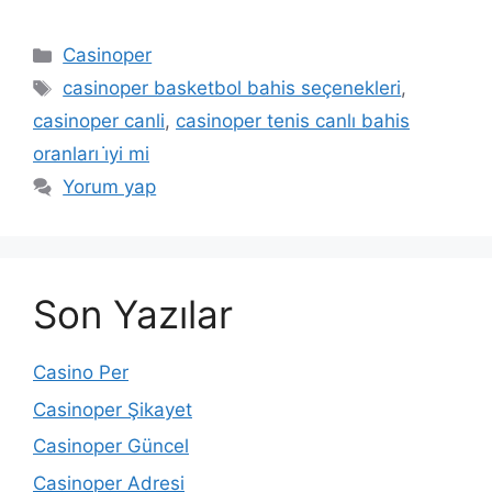
Kategoriler
Casinoper
Etiketler
casinoper basketbol bahis seçenekleri
,
casinoper canli
,
casinoper tenis canlı bahis
oranları i̇yi mi
Yorum yap
Son Yazılar
Casino Per
Casinoper Şikayet
Casinoper Güncel
Casinoper Adresi