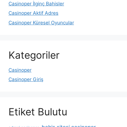
Casinoper İlginç Bahisler
Casinoper Aktif Adres
Casinoper Küresel Oyuncular
Kategoriler
Casinoper
Casinoper Giriş
Etiket Bulutu