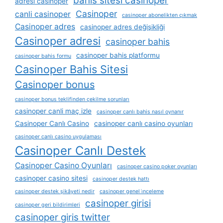
bahis sitesi casinoper
adresi casinoper
Casinoper
canli casinoper
casinoper abonelikten çıkmak
Casinoper adres
casinoper adres değişikliği
Casinoper adresi
casinoper bahis
casinoper bahis platformu
casinoper bahis formu
Casinoper Bahis Sitesi
Casinoper bonus
casinoper bonus teklifinden çekilme sorunları
casinoper canli maç izle
casinoper canlı bahis nasıl oynanır
Casinoper Canlı Casino
casinoper canlı casino oyunları
casinoper canlı casino uygulaması
Casinoper Canlı Destek
Casinoper Casino Oyunları
casinoper casino poker oyunları
casinoper casino sitesi
casinoper destek hattı
casinoper destek şikâyeti nedir
casinoper genel i̇nceleme
casinoper girisi
casinoper geri bildirimleri
casinoper giris twitter