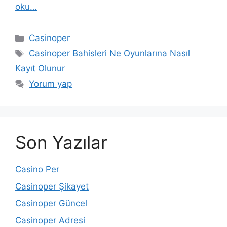
oku…
Kategoriler
Casinoper
Etiketler
Casinoper Bahisleri Ne Oyunlarına Nasıl
Kayıt Olunur
Yorum yap
Son Yazılar
Casino Per
Casinoper Şikayet
Casinoper Güncel
Casinoper Adresi