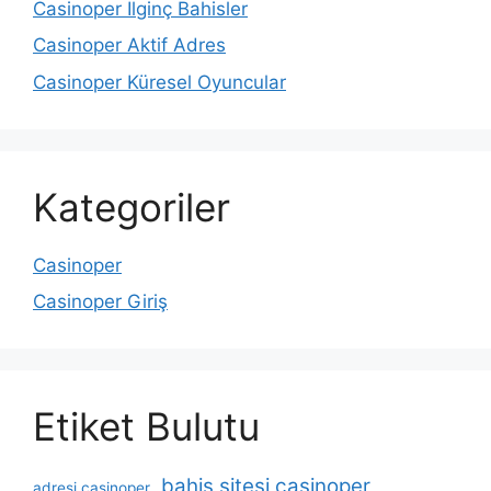
Casinoper İlginç Bahisler
Casinoper Aktif Adres
Casinoper Küresel Oyuncular
Kategoriler
Casinoper
Casinoper Giriş
Etiket Bulutu
bahis sitesi casinoper
adresi casinoper