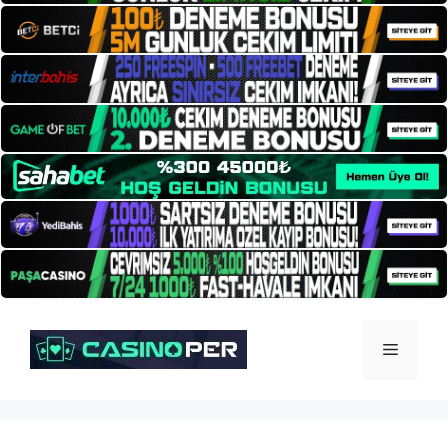
İçeriğe
atla
Menü