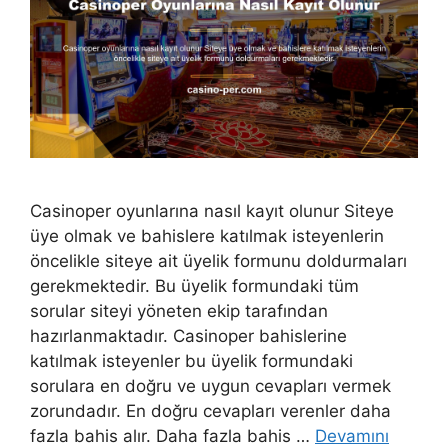
Casinoper oyunlarına nasıl kayıt olunur Siteye
üye olmak ve bahislere katılmak isteyenlerin
öncelikle siteye ait üyelik formunu doldurmaları
gerekmektedir. Bu üyelik formundaki tüm
sorular siteyi yöneten ekip tarafından
hazırlanmaktadır. Casinoper bahislerine
katılmak isteyenler bu üyelik formundaki
sorulara en doğru ve uygun cevapları vermek
zorundadır. En doğru cevapları verenler daha
fazla bahis alır. Daha fazla bahis …
Devamını