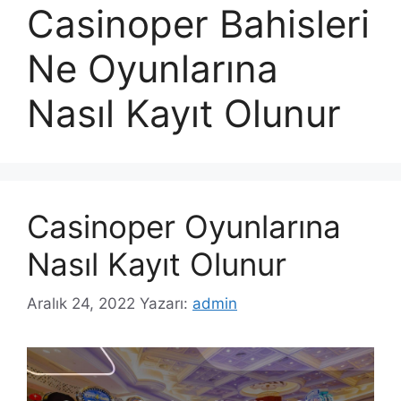
Casinoper Bahisleri
Ne Oyunlarına
Nasıl Kayıt Olunur
Casinoper Oyunlarına
Nasıl Kayıt Olunur
Aralık 24, 2022
Yazarı:
admin