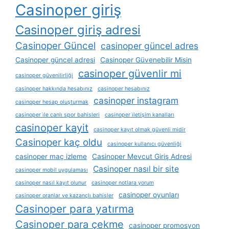
Casinoper giriş
Casinoper giriş adresi
Casinoper Güncel
casinoper güncel adres
Casinoper güncel adresi
Casinoper Güvenebilir Misin
casinoper güvenlir mi
casinoper güvenilirliği
casinoper hakkında hesabınız
casinoper hesabınız
casinoper instagram
casinoper hesap oluşturmak
casinoper i̇le canlı spor bahisleri
casinoper i̇letişim kanalları
casinoper kayit
casinoper kayıt olmak güvenli midir
Casinoper kaç oldu
casinoper kullanıcı güvenliği
casinoper maç izleme
Casinoper Mevcut Giriş Adresi
Casinoper nasıl bir site
casinoper mobil uygulaması
casinoper nasıl kayıt olunur
casinoper notlara yorum
casinoper oyunları
casinoper oranlar ve kazançlı bahisler
Casinoper para yatırma
Casinoper para çekme
casinoper promosyon