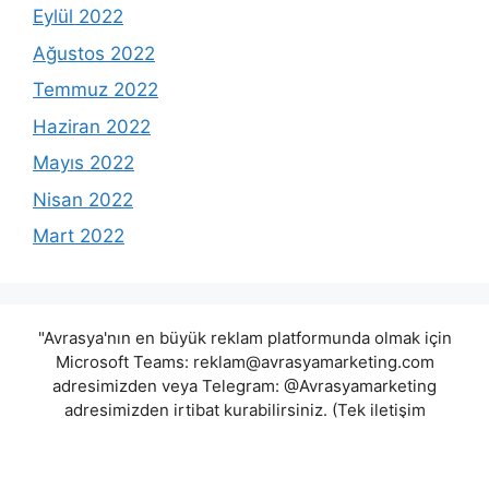
Eylül 2022
Ağustos 2022
Temmuz 2022
Haziran 2022
Mayıs 2022
Nisan 2022
Mart 2022
"Avrasya'nın en büyük reklam platformunda olmak için
Microsoft Teams:
reklam@avrasyamarketing.com
adresimizden veya Telegram: @Avrasyamarketing
adresimizden irtibat kurabilirsiniz. (Tek iletişim
adreslerimiz teams / telegram ve mail adresimizdir.
Harici hiçbir iletişim adresimiz bulunmamaktadır.
Lütfen itibar etmeyiniz.) Türkiye yasalarına göre 7258