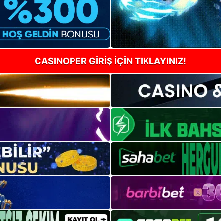
CASINOPER GİRİŞ İÇİN TIKLAYINIZ!