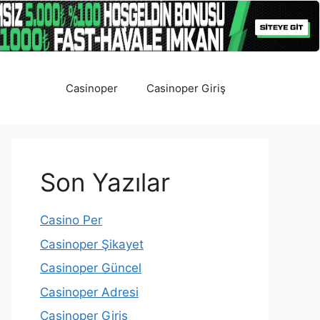
Casinoper
Casinoper Giriş
Son Yazılar
Casino Per
Casinoper Şikayet
Casinoper Güncel
Casinoper Adresi
Casinoper Giriş