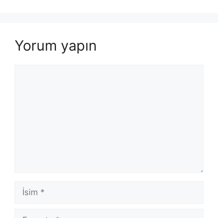
dolaşımı
Yorum yapın
Yorum
İsim
E-