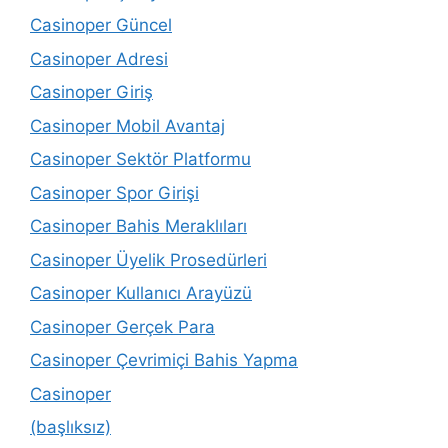
Casinoper Güncel
Casinoper Adresi
Casinoper Giriş
Casinoper Mobil Avantaj
Casinoper Sektör Platformu
Casinoper Spor Girişi
Casinoper Bahis Meraklıları
Casinoper Üyelik Prosedürleri
Casinoper Kullanıcı Arayüzü
Casinoper Gerçek Para
Casinoper Çevrimiçi Bahis Yapma
Casinoper
(başlıksız)