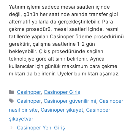
Yatırım işlemi sadece mesai saatleri içinde
değil, günün her saatinde anında transfer gibi
alternatif yollarla da gerçekleştirilebilir. Para
çekme prosedürü, mesai saatleri içinde, resmi
tatillerde yapılan Casinoper ödeme prosedürünü
gerektirir, çalışma saatlerine 1-2 gün
bekleyebilir. Çıkış prosedüründe seçilen
teknolojiye göre alt sınır belirlenir. Ayrıca
kullanıcılar için günlük maksimum para çekme
miktarı da belirlenir. Üyeler bu miktarı aşamaz.
Kategoriler
Casinoper
,
Casinoper Giriş
Etiketler
Casinoper
,
Casinoper güvenilir mi
,
Casinoper
nasıl bir site
,
Casinoper şikayet
,
Casinoper
şikayetvar
Yazı
Casinoper Yeni Giriş