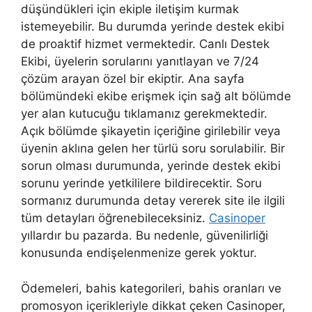
düşündükleri için ekiple iletişim kurmak
istemeyebilir. Bu durumda yerinde destek ekibi
de proaktif hizmet vermektedir. Canlı Destek
Ekibi, üyelerin sorularını yanıtlayan ve 7/24
çözüm arayan özel bir ekiptir. Ana sayfa
bölümündeki ekibe erişmek için sağ alt bölümde
yer alan kutucuğu tıklamanız gerekmektedir.
Açık bölümde şikayetin içeriğine girilebilir veya
üyenin aklına gelen her türlü soru sorulabilir. Bir
sorun olması durumunda, yerinde destek ekibi
sorunu yerinde yetkililere bildirecektir. Soru
sormanız durumunda detay vererek site ile ilgili
tüm detayları öğrenebileceksiniz.
Casinoper
yıllardır bu pazarda. Bu nedenle, güvenilirliği
konusunda endişelenmenize gerek yoktur.
Ödemeleri, bahis kategorileri, bahis oranları ve
promosyon içerikleriyle dikkat çeken Casinoper,