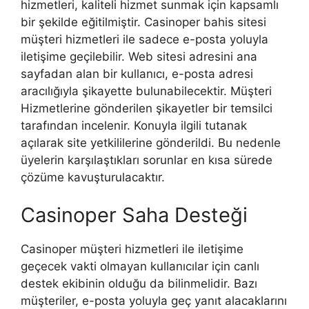
hizmetleri, kaliteli hizmet sunmak için kapsamlı
bir şekilde eğitilmiştir. Casinoper bahis sitesi
müşteri hizmetleri ile sadece e-posta yoluyla
iletişime geçilebilir. Web sitesi adresini ana
sayfadan alan bir kullanıcı, e-posta adresi
aracılığıyla şikayette bulunabilecektir. Müşteri
Hizmetlerine gönderilen şikayetler bir temsilci
tarafından incelenir. Konuyla ilgili tutanak
açılarak site yetkililerine gönderildi. Bu nedenle
üyelerin karşılaştıkları sorunlar en kısa sürede
çözüme kavuşturulacaktır.
Casinoper Saha Desteği
Casinoper müşteri hizmetleri ile iletişime
geçecek vakti olmayan kullanıcılar için canlı
destek ekibinin olduğu da bilinmelidir. Bazı
müşteriler, e-posta yoluyla geç yanıt alacaklarını