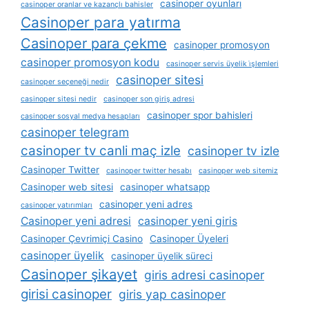
casinoper oyunları
casinoper oranlar ve kazançlı bahisler
Casinoper para yatırma
Casinoper para çekme
casinoper promosyon
casinoper promosyon kodu
casinoper servis üyelik i̇şlemleri
casinoper sitesi
casinoper seçeneği nedir
casinoper sitesi nedir
casinoper son giriş adresi
casinoper spor bahisleri
casinoper sosyal medya hesapları
casinoper telegram
casinoper tv canli maç izle
casinoper tv izle
Casinoper Twitter
casinoper twitter hesabı
casinoper web sitemiz
Casinoper web sitesi
casinoper whatsapp
casinoper yeni adres
casinoper yatırımları
Casinoper yeni adresi
casinoper yeni giris
Casinoper Çevrimiçi Casino
Casinoper Üyeleri
casinoper üyelik
casinoper üyelik süreci
Casinoper şikayet
giris adresi casinoper
girisi casinoper
giris yap casinoper