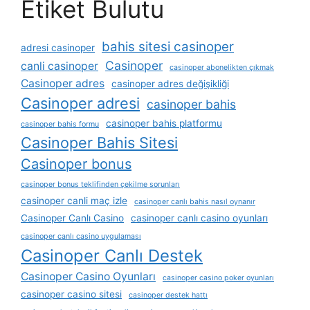
Etiket Bulutu
bahis sitesi casinoper
adresi casinoper
Casinoper
canli casinoper
casinoper abonelikten çıkmak
Casinoper adres
casinoper adres değişikliği
Casinoper adresi
casinoper bahis
casinoper bahis platformu
casinoper bahis formu
Casinoper Bahis Sitesi
Casinoper bonus
casinoper bonus teklifinden çekilme sorunları
casinoper canli maç izle
casinoper canlı bahis nasıl oynanır
Casinoper Canlı Casino
casinoper canlı casino oyunları
casinoper canlı casino uygulaması
Casinoper Canlı Destek
Casinoper Casino Oyunları
casinoper casino poker oyunları
casinoper casino sitesi
casinoper destek hattı