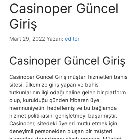
Casinoper Güncel
Giriş
Mart 29, 2022
Yazarı:
editor
Casinoper Güncel Giriş
Casinoper Güncel Giriş müşteri hizmetleri bahis
sitesi, ülkemize giriş yapan ve bahis
tutkunlarının ilgi odağı haline gelen bir platform
olup, kurulduğu günden itibaren üye
memnuniyetini hedeflemiş ve bu bağlamda
hizmet politikasını genişletmeyi başarmıştır.
Casinoper, sitedeki üyeleri mutlu etmek için
deneyimli personelden oluşan bir müşteri