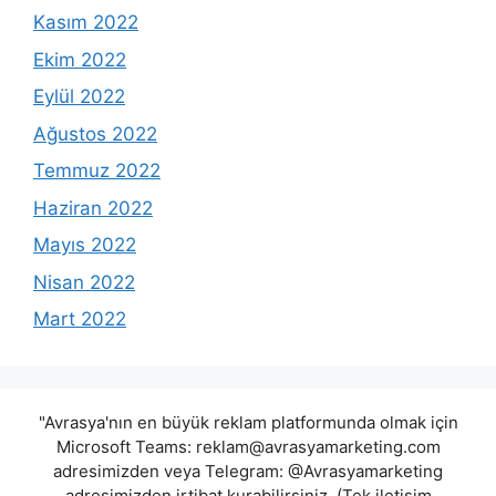
Kasım 2022
Ekim 2022
Eylül 2022
Ağustos 2022
Temmuz 2022
Haziran 2022
Mayıs 2022
Nisan 2022
Mart 2022
"Avrasya'nın en büyük reklam platformunda olmak için
Microsoft Teams:
reklam@avrasyamarketing.com
adresimizden veya Telegram: @Avrasyamarketing
adresimizden irtibat kurabilirsiniz. (Tek iletişim