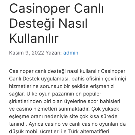
Casinoper Canlı
Desteği Nasıl
Kullanılır
Kasım 9, 2022
Yazarı:
admin
Casinoper canlı desteği nasıl kullanılır Casinoper
Canlı Destek uygulaması, bahis ofisinin çevrimiçi
hizmetlerine sorunsuz bir şekilde erişmenizi
sağlar. Ülke oyun pazarının en popüler
şirketlerinden biri olan üyelerine spor bahisleri
ve casino hizmetleri sunmaktadır. Çok yüksek
eşleşme oranı nedeniyle site çok kısa sürede
tanındı. Ayrıca casino ve canlı casino oyunları da
düşük mobil ücretleri ile Türk alternatifleri