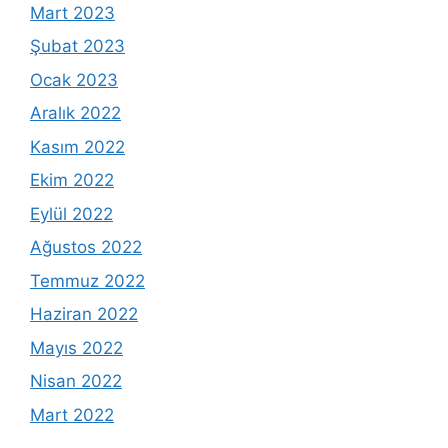
Mart 2023
Şubat 2023
Ocak 2023
Aralık 2022
Kasım 2022
Ekim 2022
Eylül 2022
Ağustos 2022
Temmuz 2022
Haziran 2022
Mayıs 2022
Nisan 2022
Mart 2022