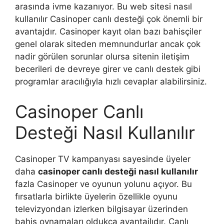
arasında ivme kazanıyor. Bu web sitesi nasıl
kullanılır Casinoper canlı desteği çok önemli bir
avantajdır. Casinoper kayıt olan bazı bahisçiler
genel olarak siteden memnundurlar ancak çok
nadir görülen sorunlar olursa sitenin iletişim
becerileri de devreye girer ve canlı destek gibi
programlar aracılığıyla hızlı cevaplar alabilirsiniz.
Casinoper Canlı
Desteği Nasıl Kullanılır
Casinoper TV kampanyası sayesinde üyeler
daha
casinoper canlı desteği nasıl kullanılır
fazla Casinoper ve oyunun yolunu açıyor. Bu
fırsatlarla birlikte üyelerin özellikle oyunu
televizyondan izlerken bilgisayar üzerinden
bahis oynamaları oldukça avantajlıdır. Canlı