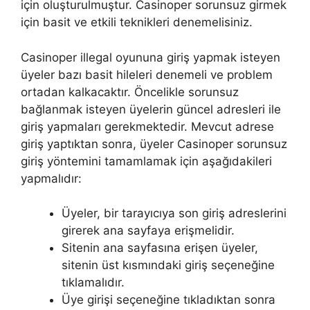
için oluşturulmuştur. Casinoper sorunsuz girmek
için basit ve etkili teknikleri denemelisiniz.
Casinoper illegal oyununa giriş yapmak isteyen
üyeler bazı basit hileleri denemeli ve problem
ortadan kalkacaktır. Öncelikle sorunsuz
bağlanmak isteyen üyelerin güncel adresleri ile
giriş yapmaları gerekmektedir. Mevcut adrese
giriş yaptıktan sonra, üyeler Casinoper sorunsuz
giriş yöntemini tamamlamak için aşağıdakileri
yapmalıdır:
Üyeler, bir tarayıcıya son giriş adreslerini
girerek ana sayfaya erişmelidir.
Sitenin ana sayfasına erişen üyeler,
sitenin üst kısmındaki giriş seçeneğine
tıklamalıdır.
Üye girişi seçeneğine tıkladıktan sonra