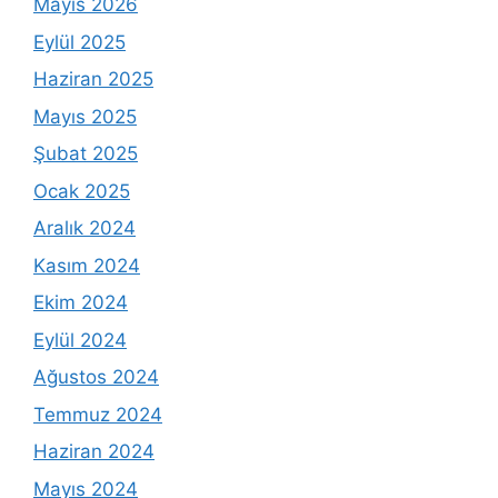
Mayıs 2026
Eylül 2025
Haziran 2025
Mayıs 2025
Şubat 2025
Ocak 2025
Aralık 2024
Kasım 2024
Ekim 2024
Eylül 2024
Ağustos 2024
Temmuz 2024
Haziran 2024
Mayıs 2024