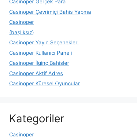
Casinoper Gerçek Para
Casinoper Çevrimiçi Bahis Yapma
Casinoper
(başlıksız)
Casinoper Yayın Seçenekleri
Casinoper Kullanıcı Paneli
Casinoper İlginç Bahisler
Casinoper Aktif Adres
Casinoper Küresel Oyuncular
Kategoriler
Casinoper