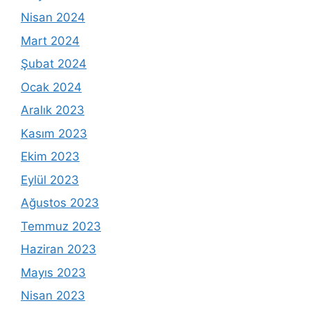
Nisan 2024
Mart 2024
Şubat 2024
Ocak 2024
Aralık 2023
Kasım 2023
Ekim 2023
Eylül 2023
Ağustos 2023
Temmuz 2023
Haziran 2023
Mayıs 2023
Nisan 2023