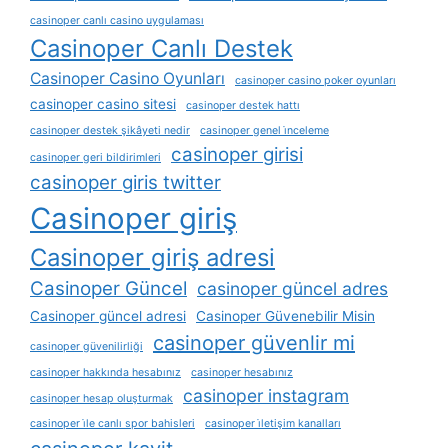
casinoper canlı casino uygulaması
Casinoper Canlı Destek
Casinoper Casino Oyunları
casinoper casino poker oyunları
casinoper casino sitesi
casinoper destek hattı
casinoper destek şikâyeti nedir
casinoper genel i̇nceleme
casinoper girisi
casinoper geri bildirimleri
casinoper giris twitter
Casinoper giriş
Casinoper giriş adresi
Casinoper Güncel
casinoper güncel adres
Casinoper güncel adresi
Casinoper Güvenebilir Misin
casinoper güvenlir mi
casinoper güvenilirliği
casinoper hakkında hesabınız
casinoper hesabınız
casinoper instagram
casinoper hesap oluşturmak
casinoper i̇le canlı spor bahisleri
casinoper i̇letişim kanalları