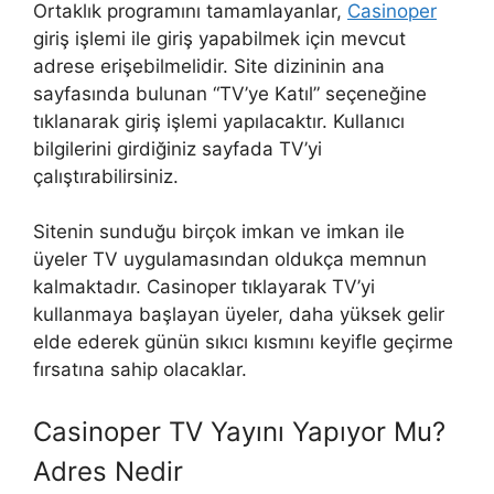
Ortaklık programını tamamlayanlar,
Casinoper
giriş işlemi ile giriş yapabilmek için mevcut
adrese erişebilmelidir. Site dizininin ana
sayfasında bulunan “TV’ye Katıl” seçeneğine
tıklanarak giriş işlemi yapılacaktır. Kullanıcı
bilgilerini girdiğiniz sayfada TV’yi
çalıştırabilirsiniz.
Sitenin sunduğu birçok imkan ve imkan ile
üyeler TV uygulamasından oldukça memnun
kalmaktadır. Casinoper tıklayarak TV’yi
kullanmaya başlayan üyeler, daha yüksek gelir
elde ederek günün sıkıcı kısmını keyifle geçirme
fırsatına sahip olacaklar.
Casinoper TV Yayını Yapıyor Mu?
Adres Nedir