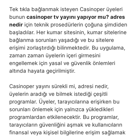
Tek tıkla bağlanmak isteyen Casinoper üyeleri
bunun
casinoper tv yayını yapıyor mu? adres
nedir
için teknik prosedürlerin çoğuna şimdiden
başladılar. Her kumar sitesinin, kumar sitelerine
bağlanma sorunları yaşadığı ve bu sitelere
erişimi zorlaştırdığı bilinmektedir. Bu uygulama,
zaman zaman üyelerin içeri girmesini
engellemek için yasal ve güvenlik önlemleri
altında hayata geçirilmiştir.
Casinoper yayını sürekli mi, adresi nedir,
üyelerin aradığı ve bilmek istediği çeşitli
programlar. Üyeler, tarayıcılarına erişirken bu
sorunları önlemek için yalnızca yükledikleri
programlardan etkilenecektir. Bu programlar,
tarayıcıların güvenliğini aşmak ve kullanıcıların
finansal veya kişisel bilgilerine erişim sağlamak