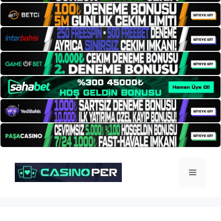
İçeriğe
atla
Menü