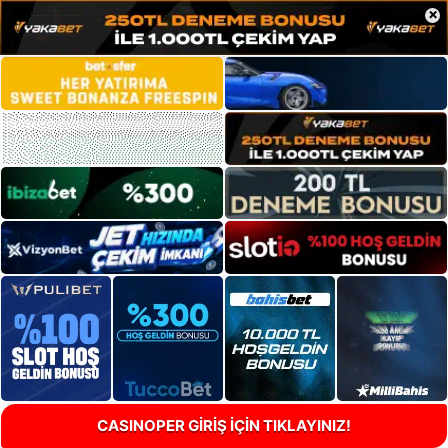
×
CASINOPER GİRİŞ İÇİN TIKLAYINIZ!