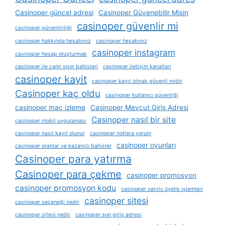
Casinoper güncel adresi
Casinoper Güvenebilir Misin
casinoper güvenlir mi
casinoper güvenilirliği
casinoper hakkında hesabınız
casinoper hesabınız
casinoper instagram
casinoper hesap oluşturmak
casinoper i̇le canlı spor bahisleri
casinoper i̇letişim kanalları
casinoper kayit
casinoper kayıt olmak güvenli midir
Casinoper kaç oldu
casinoper kullanıcı güvenliği
casinoper maç izleme
Casinoper Mevcut Giriş Adresi
Casinoper nasıl bir site
casinoper mobil uygulaması
casinoper nasıl kayıt olunur
casinoper notlara yorum
casinoper oyunları
casinoper oranlar ve kazançlı bahisler
Casinoper para yatırma
Casinoper para çekme
casinoper promosyon
casinoper promosyon kodu
casinoper servis üyelik i̇şlemleri
casinoper sitesi
casinoper seçeneği nedir
casinoper sitesi nedir
casinoper son giriş adresi