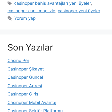
Etiketler
casinoper bahis avantajları yeni üyeler
,
casinoper canli maç izle
,
casinoper yeni üyeler
Yorum yap
Son Yazılar
Casino Per
Casinoper Şikayet
Casinoper Güncel
Casinoper Adresi
Casinoper Giriş
Casinoper Mobil Avantaj
Casinoper Sektör Platformu