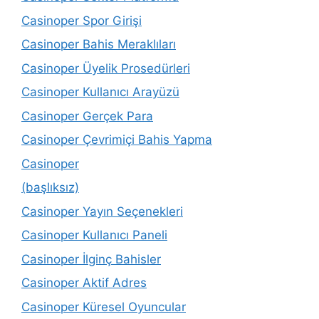
Casinoper Spor Girişi
Casinoper Bahis Meraklıları
Casinoper Üyelik Prosedürleri
Casinoper Kullanıcı Arayüzü
Casinoper Gerçek Para
Casinoper Çevrimiçi Bahis Yapma
Casinoper
(başlıksız)
Casinoper Yayın Seçenekleri
Casinoper Kullanıcı Paneli
Casinoper İlginç Bahisler
Casinoper Aktif Adres
Casinoper Küresel Oyuncular