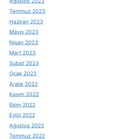
Ağustos 2023
Temmuz 2023
Haziran 2023
Mayıs 2023
Nisan 2023
Mart 2023
Şubat 2023
Ocak 2023
Aralık 2022
Kasım 2022
Ekim 2022
Eylül 2022
Ağustos 2022
Temmuz 2022