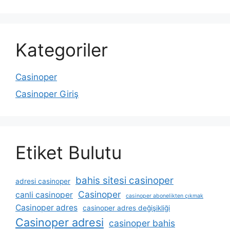
Kategoriler
Casinoper
Casinoper Giriş
Etiket Bulutu
bahis sitesi casinoper
adresi casinoper
Casinoper
canli casinoper
casinoper abonelikten çıkmak
Casinoper adres
casinoper adres değişikliği
Casinoper adresi
casinoper bahis