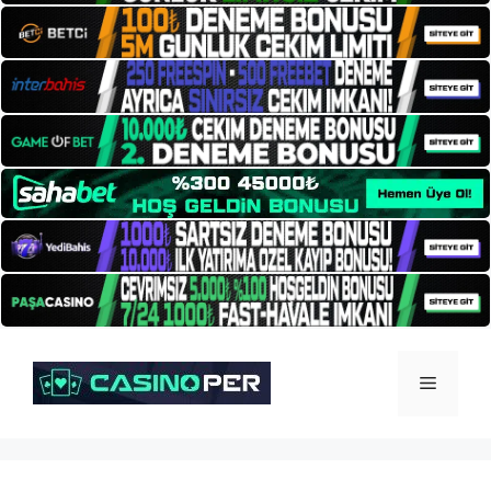
İçeriğe
atla
Menü