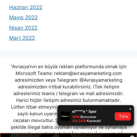
Haziran 2022
Mayıs 2022
Nisan 2022
Mart 2022
"Avrasya'nın en büyük reklam platformunda olmak için
Microsoft Teams:
reklam@avrasyamarketing.com
adresimizden veya Telegram: @Avrasyamarketing
adresimizden irtibat kurabilirsiniz. (Tek iletişim
adreslerimiz teams / telegram ve mail adresimizdir.
Harici hiçbir iletişim adresimiz bulunmamaktadır.
Lütfen itibar etmeyiniz.) Türkiye yasalarına göre 7258
sayılı kanun uyarınca yasa dışı bahis oynamanın
cezaları mevcuttur. Şu an bulunduğunuz site hiç bir
şekilde illegal bahis oyunları oynatmıyor ve oynamaya
aracı olmuyordur.
helixbet
|
inatbahis
|
dumanbet
|