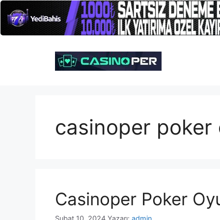
İçeriğe
atla
casinoper poker 
Casinoper Poker Oyun
Şubat 10, 2024
Yazarı:
admin