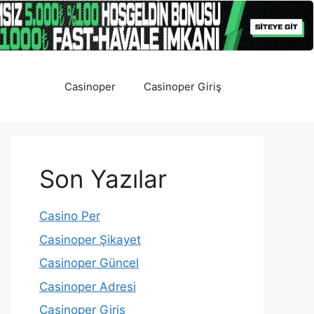
Casinoper
Casinoper Giriş
Son Yazılar
Casino Per
Casinoper Şikayet
Casinoper Güncel
Casinoper Adresi
Casinoper Giriş